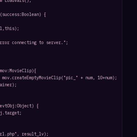
w LoadVars(); 

(success:Boolean) { 

l,this);

rror connecting to server."; 

mov:MovieClip){

evtObj:Object) {
