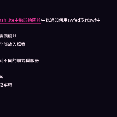
]在flash lite中動態換圖片
中說過如何用swfed取代swf中
集伺服器
全部放入檔案
到不同的前端伺服器
案
檔案時