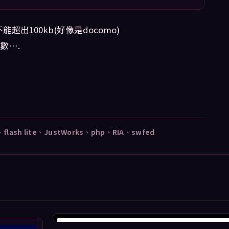
超出100kb(好像是docomo)
數….
、
flash lite
、
JustWorks
、
php
、
RIA
、
swfed