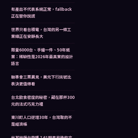
有產出不代表系統正常，fallback
正在替你說謊
世界只看台積電，台灣的另一條工
業線正在安靜長大
限量6000台、手繪一件、50年紙
業：稀缺性是2026年最真實的設計
語言
聯準會三票異見，美元下行訊號比
表決更值得看
台北飲食密度的秘密，藏在那杯300
元的法式巧克力裡
東川町人口逆增30年，台灣取的不
是經濟帳
米其林懂台南嗎？61顆星背後的文