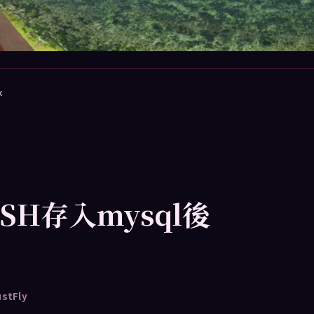
k
LASH存入mysql後
ustFly