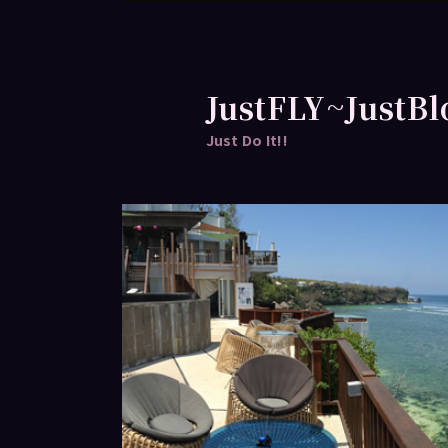
跳
跳
至
至
主
輔
要
助
JustFLY~JustBl
內
內
Just Do It!!
容
容