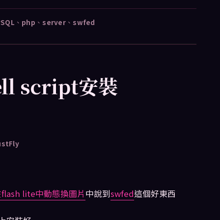
ySQL
、
php
、
server
、
swfed
ll script安裝
ustFly
hp]在flash lite中動態換圖片
中說到
swfed
這個好東西