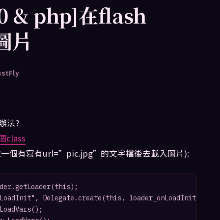
2.0 & php]在flash
換圖片
ustFly
麼辦法?
class
有寫有url=”pic.jpg”的文字檔後去載入圖片):
der.getLoader(this);

LoadInit", Delegate.create(this, loader_onLoadInit));

LoadVars(); 
