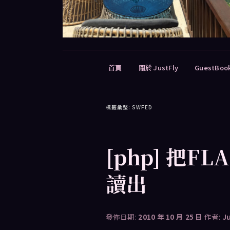
主
首頁
關於 JustFly
GuestBoo
要
選
單
標籤彙整:
SWFED
[php] 把F
讀出
發佈日期:
2010 年 10 月 25 日
作者:
J