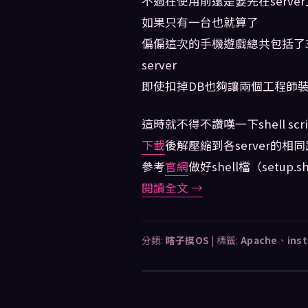
不過在使用前還是要先在serve
如果只有一台也就算了
偏偏這次的手機遊戲總共包括了30台
server
即使扣掉DB也夠讓兩個工程師
這時就不得不讚嘆一下shell scr
下載
後解壓縮到各server的相同路徑下（
參考
官網
做好shell檔（setup.
閱讀全文
→
分類:
瞎子摸OS
|
標籤:
Apache
、
inst