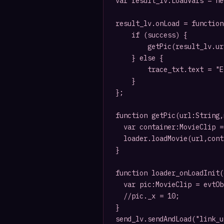
var result_lv:LoadVars = ne
result_lv.onLoad = function
    if (success) { 

        getPic(result_lv.ur
    } else { 

        trace_txt.text = "E
    } 

}; 

function getPic(url:String,
	var container:MovieClip = mov.createEmptyMovieClip("pic_" + num, 10+num);

	loader.loadMovie(url,container);

}

function loader_onLoadInit(
	var pic:MovieClip = evtObj.target;

	//pic._x = 10;

}
