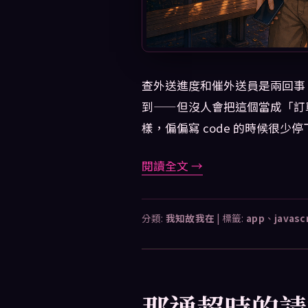
查外送進度和催外送員是兩回事
到——但沒人會把這個當成「訂單
樣，偏偏寫 code 的時候很少
閱讀全文
→
分類:
我知故我在
|
標籤:
app
、
javasc
那通超時的請