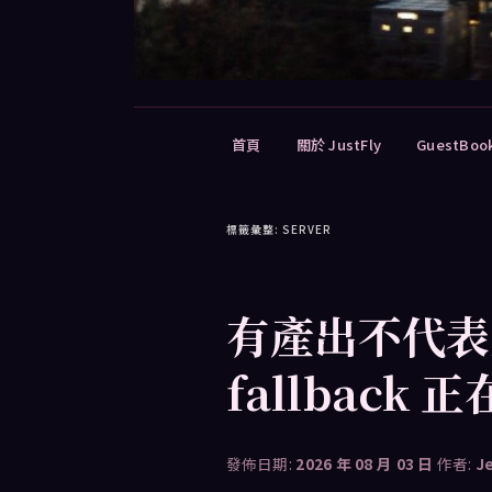
主
首頁
關於 JustFly
GuestBoo
要
選
單
標籤彙整:
SERVER
有產出不代表
fallback
發佈日期:
2026 年 08 月 03 日
作者:
J