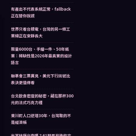
有產出不代表系統正常，fallback
正在替你說謊
世界只看台積電，台灣的另一條工
業線正在安靜長大
限量6000台、手繪一件、50年紙
業：稀缺性是2026年最真實的設計
語言
聯準會三票異見，美元下行訊號比
表決更值得看
台北飲食密度的秘密，藏在那杯300
元的法式巧克力裡
東川町人口逆增30年，台灣取的不
是經濟帳
米其林懂台南嗎？61顆星背後的文