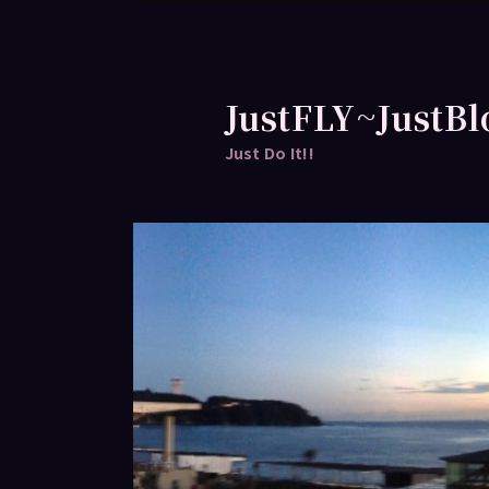
跳
跳
至
至
主
輔
要
助
JustFLY~JustBl
內
內
Just Do It!!
容
容