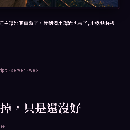
道主鑰匙其實斷了。等到備用鑰匙也丟了,才發現兩把
ript
、
server
、
web
於壞掉，只是還沒好
ett