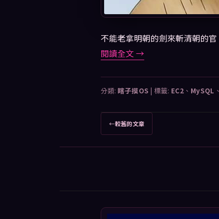
不能老拿明朝的劍來斬清朝的官
閱讀全文
→
分類:
瞎子摸OS
|
標籤:
EC2
、
MySQL
文
←
較舊的文章
章
導
覽