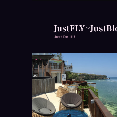
跳
跳
至
至
主
輔
要
助
JustFLY~JustBl
內
內
Just Do It!!
容
容