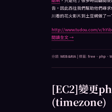
酷網
，只是花了很多時間翻閱使
告，因此西往我們幫助他們尋求
川看的花火影片到土豆網做了一
http://www.tudou.com/v/hYib
閱讀全文
→
分類:
WEB&RIA
|
標籤:
free
、
php
、
W
[EC2]變更p
(timezone)