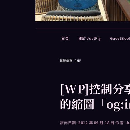
主
首頁
關於 JustFly
GuestBoo
要
選
單
標籤彙整:
PHP
[WP]控制
的縮圖「og:i
發佈日期:
2012 年 09 月 18 日
作者:
J