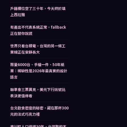
戶籍欄位空了三十年，今天終於填
上西拉雅
有產出不代表系統正常，fallback
正在替你說謊
世界只看台積電，台灣的另一條工
業線正在安靜長大
限量6000台、手繪一件、50年紙
業：稀缺性是2026年最真實的設計
語言
聯準會三票異見，美元下行訊號比
表決更值得看
台北飲食密度的秘密，藏在那杯300
元的法式巧克力裡
東川町人口逆增30年，台灣取的不