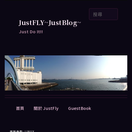
跳
跳
搜
至
至
尋
主
輔
JustFLY~JustBlog~
要
助
Just Do It!!
內
內
容
容
主
首頁
關於 JustFly
GuestBook
要
選
單
標籤彙整:
LINUX