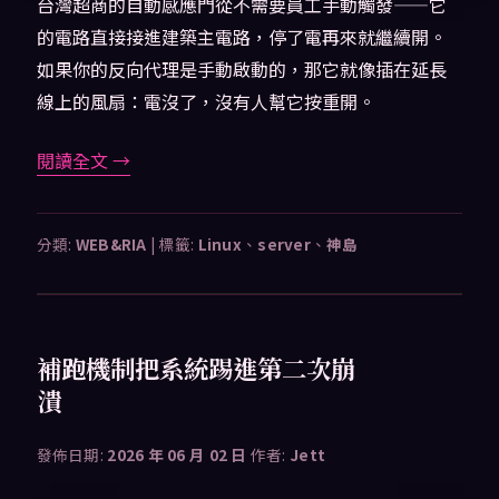
台灣超商的自動感應門從不需要員工手動觸發——它
的電路直接接進建築主電路，停了電再來就繼續開。
如果你的反向代理是手動啟動的，那它就像插在延長
線上的風扇：電沒了，沒有人幫它按重開。
閱讀全文
→
分類:
WEB&RIA
|
標籤:
Linux
、
server
、
神島
補跑機制把系統踢進第二次崩
潰
發佈日期:
2026 年 06 月 02 日
作者:
Jett