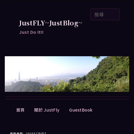
跳
跳
搜
至
至
尋
主
輔
JustFLY~JustBlog~
要
助
Just Do It!!
內
內
容
容
主
首頁
關於 JustFly
GuestBook
要
選
單
標籤彙整:
JAVASCRIPT