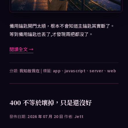
備用鑰匙開門太順，根本不會知道主鑰匙其實斷了。
等到備用鑰匙也丟了,才發現兩把都沒了。
閱讀全文
→
分類:
我知故我在
|
標籤:
app
、
javascript
、
server
、
web
400 不等於壞掉，只是還沒好
發佈日期:
2026 年 07 月 20 日
作者:
Jett