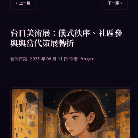
文
←
上一篇
下一篇
→
章
導
覽
台日美術展：儀式秩序、社區參
與與當代策展轉折
發佈日期:
2025 年 06 月 11 日
作者:
finger