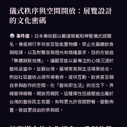
儀式秩序與空間開放：展覽設計
的文化密碼
事件面：
日本美術館以嚴謹規範和神聖儀式感聞
名，像是將行李存放至智能置物櫃、禁止在展廳飲食
與喧譁，以及對聲音與燈光有精確要求，目的在營造
『集體靜默效應』，讓觀眾能以最專注的心情沉浸於
藝術品當中。反觀台灣，展場常常與生活場景結合，
例如社區藝術占領市場巷弄，提供互動、飲食甚至親
自參與創作的空間，在『藝術即生活』的信念下，界
線變得模糊、開放而親民。這種彈性迅速塑造出屬於
台灣的藝術民主氛圍，有時更允許夜間野餐、變動佈
置，營造更自由的參與感。