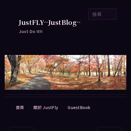
跳
搜
至
尋
主
JustFLY~JustBlog~
要
Just Do It!!
內
容
主
首頁
關於 JustFly
GuestBook
要
選
單