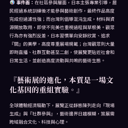
事件面：
在社區參與層面，日本主張專業引導，居
民經過系統訓練後才能參與藝術創作，最終作品高度
完成但過濾性強；而台灣則倡導混沌生成，材料與資
源開放取用，即使不完美也重視過程與草根美。觀眾
行為亦有強烈反差，日本習慣單向安靜欣賞、追求
『間』的美學，高度尊重展場規範；台灣觀眾則大量
即時直播、社群互動甚至二創，使展覽更貼近社會和
日常生活，並創造高度流動與共鳴的藝術生態。
『藝術展的進化，本質是一場文
化基因的重組實驗。』
全球體驗經濟驅動下，展覽正從靜態陳列走向『現場
生成』與『社群參與』，藝術邊界日趨模糊，策展需
跨域融合文化、科技與心理。