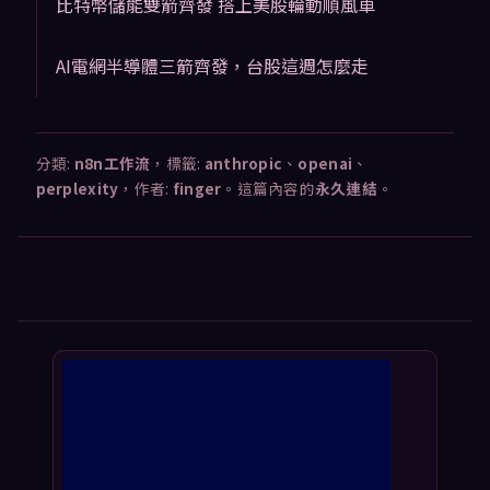
比特幣儲能雙箭齊發 搭上美股輪動順風車
AI電網半導體三箭齊發，台股這週怎麼走
分類:
n8n工作流
，標籤:
anthropic
、
openai
、
perplexity
，作者:
finger
。這篇內容的
永久連結
。