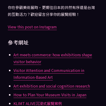
你在參觀美術展時，更嚮往日本的井然有序還是台灣
的互動活力？歡迎留言分享你的展覽經驗！
View this post on Instagram
參考網址
Art meets commerce: how exhibitions shape
visitor behavior
Visitor Attention and Communication in
Information-Based Art
Art exhibition and social cognition research
How to Plan Your Museum Visits in Japan
KLIMT ALIVE沉浸式展覽案例