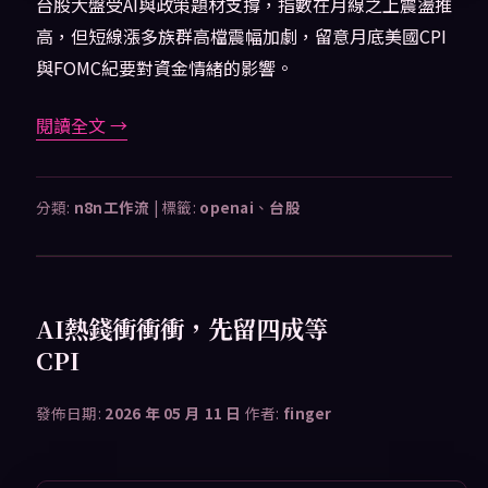
台股大盤受AI與政策題材支撐，指數在月線之上震盪推
高，但短線漲多族群高檔震幅加劇，留意月底美國CPI
與FOMC紀要對資金情緒的影響。
閱讀全文
→
分類:
n8n工作流
|
標籤:
openai
、
台股
AI熱錢衝衝衝，先留四成等
CPI
發佈日期:
2026 年 05 月 11 日
作者:
finger