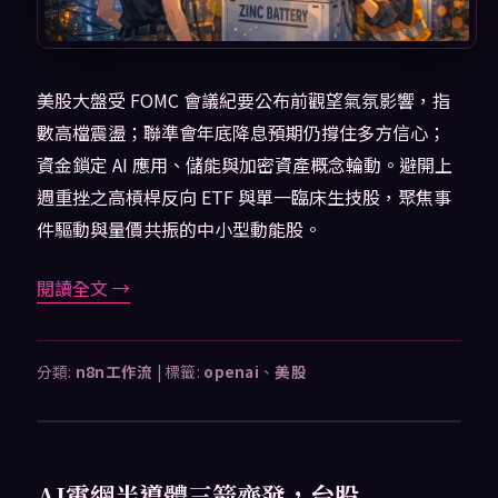
美股大盤受 FOMC 會議紀要公布前觀望氣氛影響，指
數高檔震盪；聯準會年底降息預期仍撐住多方信心；
資金鎖定 AI 應用、儲能與加密資產概念輪動。避開上
週重挫之高槓桿反向 ETF 與單一臨床生技股，聚焦事
件驅動與量價共振的中小型動能股。
閱讀全文
→
分類:
n8n工作流
|
標籤:
openai
、
美股
AI電網半導體三箭齊發，台股