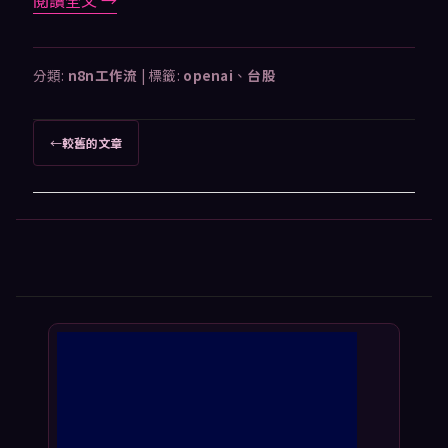
閱讀全文
→
分類:
n8n工作流
|
標籤:
openai
、
台股
文
←
較舊的文章
章
導
覽