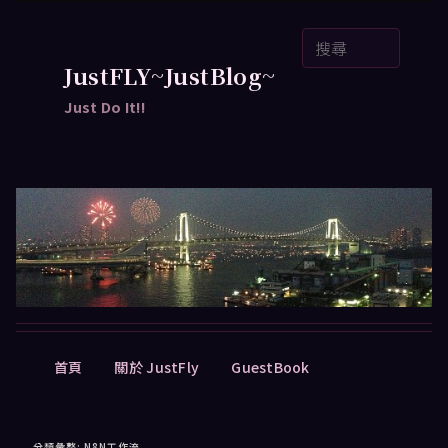
跳
跳
搜
至
至
尋
主
輔
JustFLY~JustBlog~
要
助
Just Do It!!
內
內
容
容
主
首頁
關於 JustFly
GuestBook
要
選
單
分類彙整:
N8N工作流