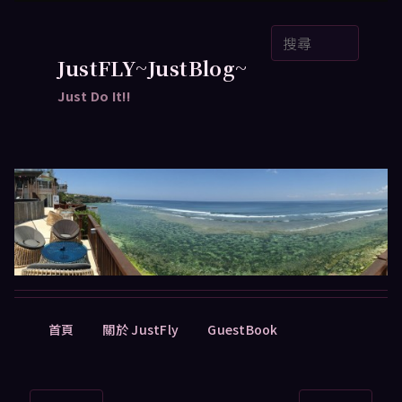
跳
搜
至
尋
主
JustFLY~JustBlog~
要
Just Do It!!
內
容
主
首頁
關於 JustFly
GuestBook
要
選
單