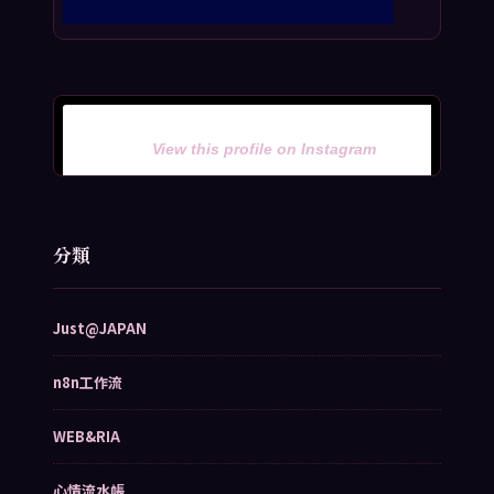
View this profile on Instagram
分類
Just@JAPAN
n8n工作流
WEB&RIA
心情流水帳