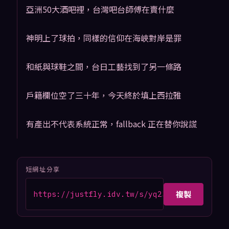
亞洲50大酒吧裡，台灣吧台師傅在賣什麼
神明上了球拍，同樣的信仰在海峽對岸是罪
和紙與球鞋之間，台日工藝找到了另一條路
戶籍欄位空了三十年，今天終於填上西拉雅
有產出不代表系統正常，fallback 正在替你說謊
短網址分享
複製
https://justfly.idv.tw/s/yq23VrZ