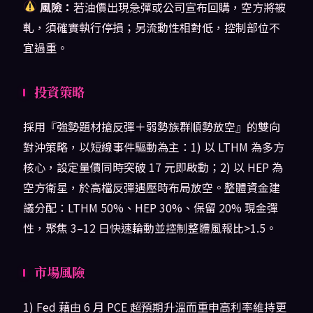
風險：
若油價出現急彈或公司宣布回購，空方將被
軋，須確實執行停損；另流動性相對低，控制部位不
宜過重。
投資策略
採用『強勢題材搶反彈＋弱勢族群順勢放空』的雙向
對沖策略，以短線事件驅動為主：1) 以 LTHM 為多方
核心，設定量價同時突破 17 元即啟動；2) 以 HEP 為
空方衛星，於高檔反彈遇壓時布局放空。整體資金建
議分配：LTHM 50%、HEP 30%、保留 20% 現金彈
性，聚焦 3–12 日快速輪動並控制整體風報比>1.5。
市場風險
1) Fed 藉由 6 月 PCE 超預期升溫而重申高利率維持更