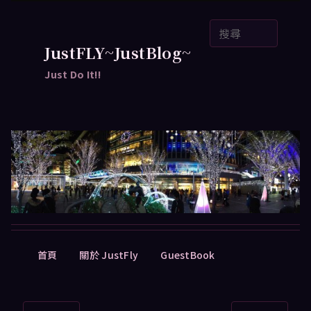
跳
搜
至
尋
主
JustFLY~JustBlog~
要
Just Do It!!
內
容
主
首頁
關於 JustFly
GuestBook
要
選
單