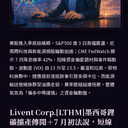
美股進入季底結帳期，S&P500 連 3 日高檔震盪，近
兩周科技與新能源類股輪動加速；CME FedWatch 顯
示 7 月降息機率 42%，短線資金偏愛題材與事件驅動
股，波動度 (VIX) 自 13 升至 15.5，屬溫和拉高。原物
料族群中，鋰價提前落底跡象引發多頭卡位，而能源
輸送管線族群受油價走弱、費率壓縮疑慮拖累。整體
氣氛為「偏多中帶謹慎」之資金輪動盤。
Livent Corp.[LTHM]墨西哥鋰
礦擴產傳聞＋7 月初法說，短線