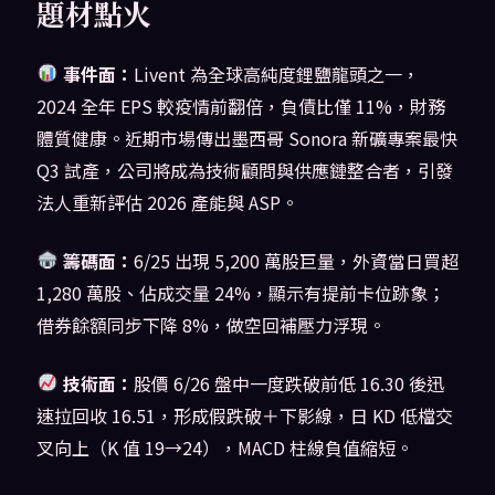
題材點火
事件面：
Livent 為全球高純度鋰鹽龍頭之一，
2024 全年 EPS 較疫情前翻倍，負債比僅 11%，財務
體質健康。近期市場傳出墨西哥 Sonora 新礦專案最快
Q3 試產，公司將成為技術顧問與供應鏈整合者，引發
法人重新評估 2026 產能與 ASP。
籌碼面：
6/25 出現 5,200 萬股巨量，外資當日買超
1,280 萬股、佔成交量 24%，顯示有提前卡位跡象；
借券餘額同步下降 8%，做空回補壓力浮現。
技術面：
股價 6/26 盤中一度跌破前低 16.30 後迅
速拉回收 16.51，形成假跌破＋下影線，日 KD 低檔交
叉向上（K 值 19→24），MACD 柱線負值縮短。