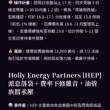
操作計畫：
若隔日收盤站上 17 元，同步突破 5 日
線並帶量 (> 20 日均量 1.2 倍)，視為「突破假跌破」
型態確認，可於 16.8–17.1 分批進場，設定 15.8 停損
（前低-1% 緩衝）。目標價先看 18.6（3 月整理區上
緣），若量價續強有望挑戰 19.8。估計持股 5–12 個
交易日等待事件發酵。
風險：
鋰價若再破每噸 13,000 美元、或 7/2 法說
指引低於市場預期，將削弱反彈力道，需嚴守停損。
Holly Energy Partners [HEP]
派息落袋＋費率下修雜音，油管
族群承壓
事件面：
HEP 主要營收來自美國中部及西南部成品