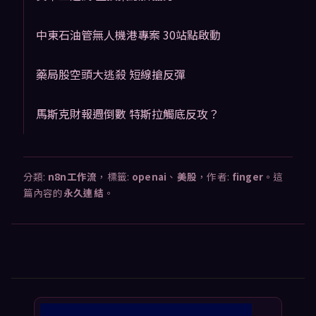
中東石油管無人機港專案 30站點啟動
藥局股空頭大逃殺 短線搶反彈
馬斯克財報週倒數 特斯拉觸底反攻？
分類:
n8n工作流
，標籤:
openai
、
美股
，作者:
finger
。這
篇內容的
永久連結
。