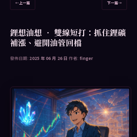
文
←
上一篇
下一篇
→
章
導
覽
鋰想油想 ‧ 雙線短打：抓住鋰礦
補漲、避開油管回檔
發佈日期:
2025 年 06 月 26 日
作者:
finger