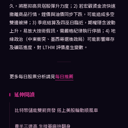
久，將壓抑高貝塔股彈升力度；2) 若宏觀資金流快速
撤離商品行情，鋰價與油價同步下跌，可能造成多空
雙邊被掃；3) 季底結算及四巫日臨近，期權隱含波動
上升，易放大技術假訊，需嚴格紀律執行停損；4) 地
緣政治（中東衝突、墨西哥選後政局）可能影響庫存
及礦區進度，對 LTHM 評價產生變數。
更多每日股票分析請見
每日推薦
延伸閱讀
比特幣儲能雙箭齊發 搭上美股輪動順風車
費半三連高 生技藥廠拚翻身