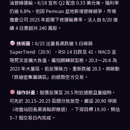
油管線運輸，6/18 宣布 Q2 配息 0.35 美元後，殖利率
仍逾 6.8%，但因 Permian 盆地新增管線競爭，市場
擔憂公司 2025 年起需下修運輸費率，法人自 6/20 連
續 4 日賣超共 240 萬股。
技術面：
6/25 出量長黑跌破 5 日線與
SuperTrend（20.9），RSI 14 日跌至 41，MACD 呈
現死叉並擴大負值，屬短期轉弱型態。20.3〜20.6 為
2023 年大量區，若反彈無力、重新跌破 20.3，將啟動
「跌破密集籌碼區」的順勢空方交易。
操作計畫：
股價反彈至 20.5 附近遇壓且量縮時，
可先於 20.15–20.25 區間分批放空，嚴設 20.90 停損
（收盤站回長黑高點即撤退），下探目標 19.30，預估
3–7 個交易日內完成。