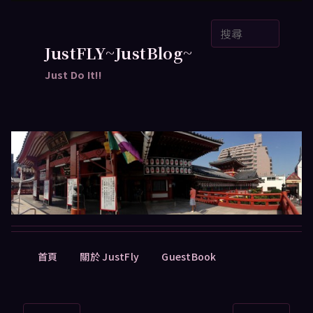
跳
搜
至
尋
主
JustFLY~JustBlog~
要
Just Do It!!
內
容
主
首頁
關於 JustFly
GuestBook
要
選
單