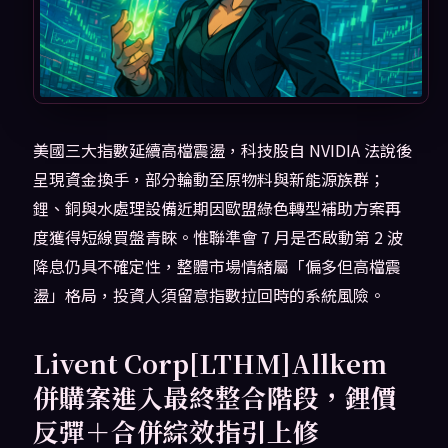
美國三大指數延續高檔震盪，科技股自 NVIDIA 法說後
呈現資金換手，部分輪動至原物料與新能源族群；
鋰、銅與水處理設備近期因歐盟綠色轉型補助方案再
度獲得短線買盤青睞。惟聯準會 7 月是否啟動第 2 波
降息仍具不確定性，整體市場情緒屬「偏多但高檔震
盪」格局，投資人須留意指數拉回時的系統風險。
Livent Corp[LTHM]Allkem
併購案進入最終整合階段，鋰價
反彈＋合併綜效指引上修