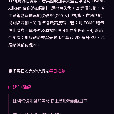
1) 併購流程變數：若美國或加拿大監管單位對 Livent–
Allkem 合併追加限制，題材將失焦。2) 鋰價波動：若
中國鋰鹽報價再度跌破 90,000 人民幣/噸，市場熱度
將明顯冷卻。3) 聯準會政策反轉：若 7 月 FOMC 暗示
停止降息，成長型及原物料股可能同步修正。4) 系統
性風險：地緣政治或黑天鵝事件導致 VIX 急升>25，必
須縮減部位保本。
更多每日股票分析請見
每日推薦
延伸閱讀
比特幣儲能雙箭齊發 搭上美股輪動順風車