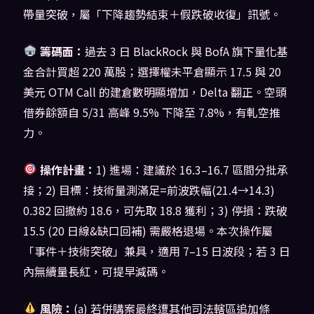
帶量突破，屬「下降趨勢結束＋假跌破收復」訊號。
籌碼面：
過去 3 日 BlackRock 與 BofA 旗下量化基
金合計買超 220 萬股；選擇權未平倉顯示 17.5 與 20
美元 OTM Call 的建倉數明顯增加，Delta 翻正。空頭
借券餘額自 5/31 高峰 9.5% 下降至 7.8%，有軋空推
力。
操作計畫：
1) 進場：建議於 16.3–16.7 區間分批承
接；2) 目標：技術量測滿足=前波跌幅(21.4→14.3)
0.382 回撤約 18.6，可先取 18.8 獲利；3) 停損：跌破
15.5 (20 日線&缺口回補) 需嚴格退場。本次操作屬
「事件＋技術突破」兼具，適用 7–15 日波段；若 3 日
內無續量長紅，可提早減碼。
風險：
(a) 若併購案最終遭其他司法轄區追加條