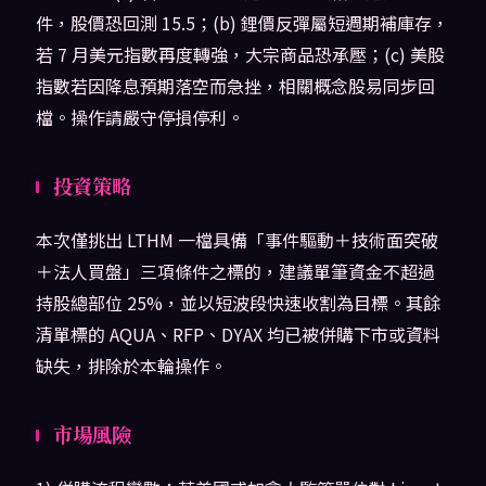
件，股價恐回測 15.5；(b) 鋰價反彈屬短週期補庫存，
若 7 月美元指數再度轉強，大宗商品恐承壓；(c) 美股
指數若因降息預期落空而急挫，相關概念股易同步回
檔。操作請嚴守停損停利。
投資策略
本次僅挑出 LTHM 一檔具備「事件驅動＋技術面突破
＋法人買盤」三項條件之標的，建議單筆資金不超過
持股總部位 25%，並以短波段快速收割為目標。其餘
清單標的 AQUA、RFP、DYAX 均已被併購下市或資料
缺失，排除於本輪操作。
市場風險