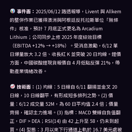
事件面：
2025/06/12 路透報導，Livent 與 Allkem
的整併作業已獲得澳洲與阿根廷反托拉斯單位「無條
件」核准，預計 7 月底正式更名為 Arcadium
Lithium；公司同步上修 2025 年度綜效目標
（EBITDA +12% → +18%）。受消息激勵，6/12 單
日爆量放大 3.2 倍、收長紅 K 並突破 20 日均線。鋰價
方面，中國碳酸鋰現貨報價自 4 月低點反彈 21%，帶
動產業情緒改善。
技術面：
(1) 均線：5 日線自 6/11 翻揚並金叉 20
日線，10 日線翻平，有形成短多排列之勢。(2) 價
量：6/12 成交量 52M，為 60 日平均值 2.4 倍；價量
齊揚，確認主力進場。(3) 指標：MACD 雙線自負值翻
正，DIF > DEA；RSI(14) 由 42 上升至 58，仍未到超
買。(4) 型態：3 月以來下行通道上軌於 16.7 美元處被