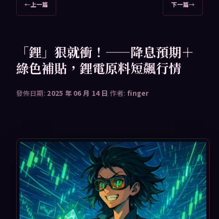
文
←
上一篇
下一篇
→
章
導
覽
「鋰」狠就衝！——降息預期＋
綠色補貼，鋰電原料短飆行情
發佈日期:
2025 年 06 月 14 日
作者:
finger