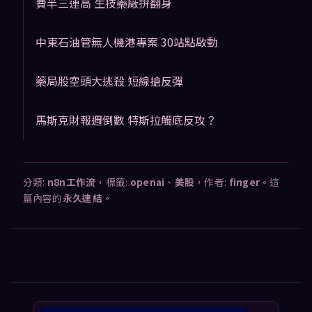
費半三連高 生技藥廠拚翻身
中東石油管無人機港專案 30站點啟動
藥局股空頭大逃殺 短線搶反彈
馬斯克財報週倒數 特斯拉觸底反攻？
分類:
n8n工作流
，標籤:
openai
、
美股
，作者:
finger
。這
篇內容的
永久連結
。