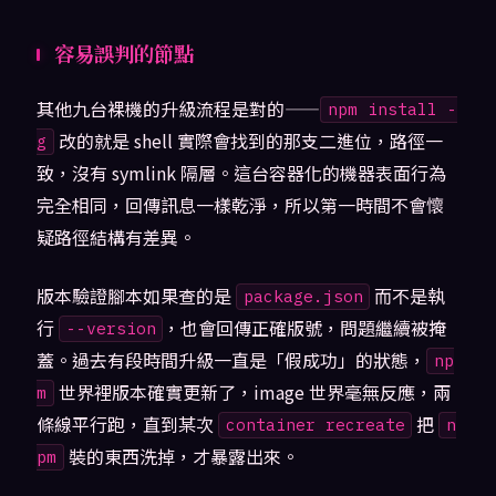
容易誤判的節點
其他九台裸機的升級流程是對的——
npm install -
改的就是 shell 實際會找到的那支二進位，路徑一
g
致，沒有 symlink 隔層。這台容器化的機器表面行為
完全相同，回傳訊息一樣乾淨，所以第一時間不會懷
疑路徑結構有差異。
版本驗證腳本如果查的是
而不是執
package.json
行
，也會回傳正確版號，問題繼續被掩
--version
蓋。過去有段時間升級一直是「假成功」的狀態，
np
世界裡版本確實更新了，image 世界毫無反應，兩
m
條線平行跑，直到某次
把
container recreate
n
裝的東西洗掉，才暴露出來。
pm