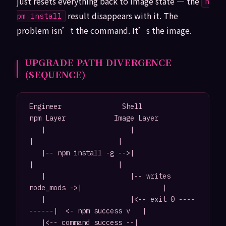
just resets everything back to image state — the
n
result disappears with it. The
pm install
problem isn’t the command. It’s the image.
UPGRADE PATH DIVERGENCE
(SEQUENCE)
Engineer               Shell               
npm Layer            Image Layer

   |                     |                     
|                     |

   |-- npm install -g -->|                     
|                     |

   |                     |-- writes 
node_mods ->|                    |

   |                     |<-- exit 0 ----
------|  <- npm success v   |

   |<-- command success --|                     