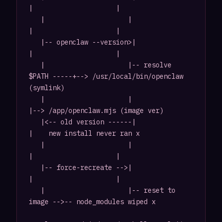
|                     |

   |                     |                     
|                     |

   |-- openclaw --version>|                     
|                     |

   |                     |-- resolve 
$PATH -----+--> /usr/local/bin/openclaw 
(symlink)

   |                     |                                           
|--> /app/openclaw.mjs (image ver)

   |<-- old version ------|                                          
|    new install never ran x

   |                     |                     
|                     |

   |-- force-recreate -->|                     
|                     |

   |                     |-- reset to 
image -->-- node_modules wiped x
