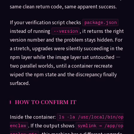
same clean return code, same apparent success.
If your verification script checks
package.json
instead of running
, it returns the right
--version
version number and the problem stays hidden. For
a stretch, upgrades were silently succeeding in the
npm layer while the image layer sat untouched —
two parallel worlds, until a container recreate
wiped the npm state and the discrepancy finally
surfaced.
HOW TO CONFIRM IT
Inside the container:
ls -la /usr/local/bin/op
. If the output shows
enclaw
symlink → /app/op
, this machine has a different upgrade