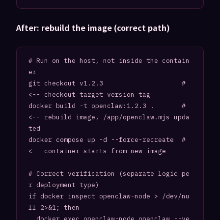
After: rebuild the image (correct path)
# Run on the host, not inside the contain
er

git checkout v1.2.3                    # 
<-- checkout target version tag

docker build -t openclaw:1.2.3 .       # 
<-- rebuild image, /app/openclaw.mjs upda
ted

docker compose up -d --force-recreate  # 
<-- container starts from new image

# Correct verification (separate logic pe
r deployment type)

if docker inspect openclaw-node > /dev/nu
ll 2>&1; then

  docker exec openclaw-node openclaw --ve