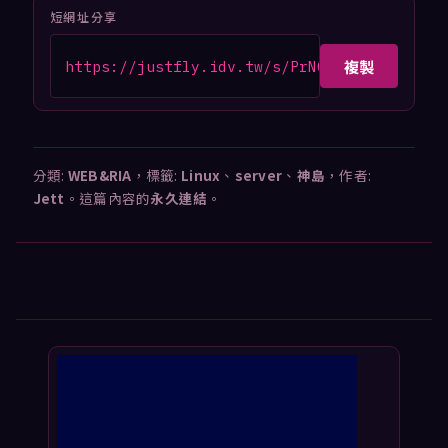
短網址分享
複製
https://justfly.idv.tw/s/PrNGCJd
分類:
WEB&RIA
，標籤:
Linux
、
server
、
神島
，作者:
Jett
。這篇內容的
永久連結
。