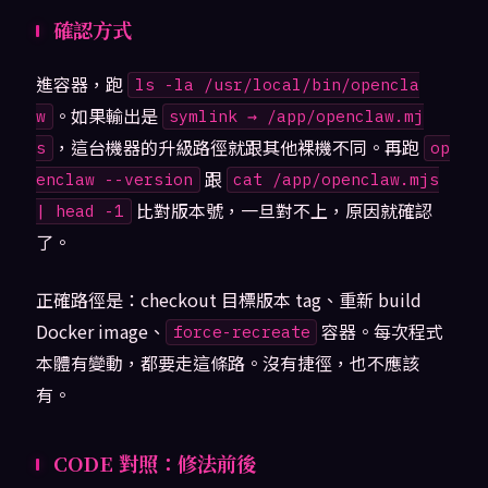
確認方式
進容器，跑
ls -la /usr/local/bin/opencla
。如果輸出是
w
symlink → /app/openclaw.mj
，這台機器的升級路徑就跟其他裸機不同。再跑
s
op
跟
enclaw --version
cat /app/openclaw.mjs
比對版本號，一旦對不上，原因就確認
| head -1
了。
正確路徑是：checkout 目標版本 tag、重新 build
Docker image、
容器。每次程式
force-recreate
本體有變動，都要走這條路。沒有捷徑，也不應該
有。
CODE 對照：修法前後