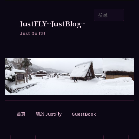
跳
搜
至
尋
主
JustFLY~JustBlog~
要
Just Do It!!
內
容
主
首頁
關於 JustFly
GuestBook
要
選
單