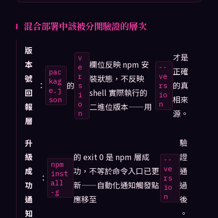
混合部署中該被分開驗證的層次
版
才是
v
本
欄位反映 npm 安
e
--
正確
pac
r
ve
號
裝狀態，不反映
kag
：
的
的真
s
rs
e.j
回
shell 實際執行的
i
io
相來
son
o
n
報
二進位版本——用
源。
n
層
升
驗
級
的 exit 0 是 npm 層成
證
--
npm
ve
成
功，不等於命令入口已更
通
inst
：
rs
all
功
新——自動化通知觸發點
過
io
-g
n
通
應移至
後
知
。