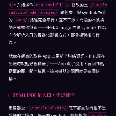
。升級操作
修改的是
s
npm install -g
/usr/lo
路徑層，與 symlink 指向
cal/lib/node_modules/
的
路徑完全平行，互不干涉。問題的本質與
/app/
語言或框架無關——任何以 image 內建 symlink 作為
命令解析入口的容器化部署方式，都會複現相同行
為。
就像在超商的取件 App 上更新了聯絡資訊，但包裹在
出廠時就貼好舊標籤了——App 改了沒用，要回到貼
標籤的那一關才算數。這台機器的問題就是這個結
構。
SYMLINK 是入口，不是捷徑
進容器查，
底下那支執行檔不是
/usr/local/bin/
普通的二進位。是一個 symlink，靜靜指向
/app/op