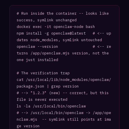
# Run inside the container -- looks like 
success, symlink unchanged

docker exec -it openclaw-node bash

npm install -g openclaw@latest   # <-- up
dates node_modules, symlink untouched

openclaw --version               # <-- re
turns /app/openclaw.mjs version, not the 
one just installed

# The verification trap

cat /usr/local/lib/node_modules/openclaw/
package.json | grep version

# --> "1.2.3" (new) -- correct, but this 
file is never executed

ls -la /usr/local/bin/openclaw

# --> /usr/local/bin/openclaw -> /app/ope
nclaw.mjs  -- symlink still points at ima
ge version