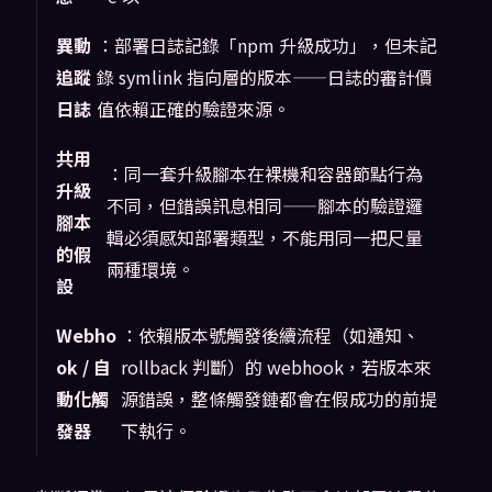
異動
：部署日誌記錄「npm 升級成功」，但未記
追蹤
錄 symlink 指向層的版本——日誌的審計價
日誌
值依賴正確的驗證來源。
共用
：同一套升級腳本在裸機和容器節點行為
升級
不同，但錯誤訊息相同——腳本的驗證邏
腳本
輯必須感知部署類型，不能用同一把尺量
的假
兩種環境。
設
Webho
：依賴版本號觸發後續流程（如通知、
ok / 自
rollback 判斷）的 webhook，若版本來
動化觸
源錯誤，整條觸發鏈都會在假成功的前提
發器
下執行。