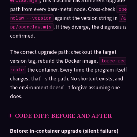
enclaw.mjs
path from every bare-metal node. Cross-check
ope
against the version string in
nclaw --version
/a
. If they diverge, the diagnosis is
pp/openclaw.mjs
confirmed.
The correct upgrade path: checkout the target
version tag, rebuild the Docker image,
force-rec
the container. Every time the program itself
reate
changes, that’s the path. No shortcut exists, and
the environment doesn’t forgive assuming one
does.
CODE DIFF: BEFORE AND AFTER
Before: in-container upgrade (silent failure)