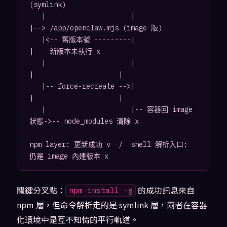
(symlink)

   |                     |                                           
|--> /app/openclaw.mjs (image 版)

   |<-- 舊版本號 ---------|                                          
|    新版本未執行 x

   |                     |                     
|                     |

   |-- force-recreate -->|                     
|                     |

   |                     |-- 容器回 image 
狀態->-- node_modules 清除 x

npm layer: 更新成功 v  /  shell 解析入口: 
關鍵分叉點：
的成功訊息來自
npm install -g
npm 層，但命令解析走的是 symlink 層，兩者在容器
化環境中是互不知情的平行軌道。