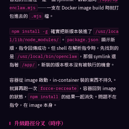
——一支在 Docker image build 時就打
enclaw.mjs
包進去的
檔。
.mjs
確實把新版本裝進了
npm install -g
/usr/loca
。
顯示新
l/lib/node_modules/
package.json
版，指令回傳成功。但 shell 在解析指令時，先找到的
是
，那個 symlink 還
/usr/local/bin/openclaw
指著
，新裝的版本根本沒有被執行的機會。
/app/
容器從 image 啟動，in-container 裝的東西不持久。
就算再跑一次
，容器回到 image
force-recreate
的狀態，
的結果一起消失。問題不在
npm install
指令，在 image 本身。
升級路徑分叉（時序）