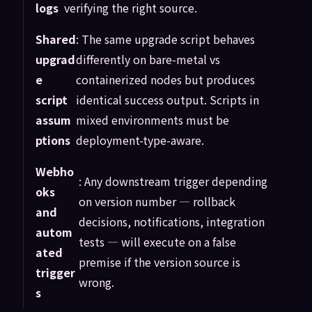
logs
verifying the right source.
Shared
: The same upgrade script behaves
upgrad
differently on bare-metal vs
e
containerized nodes but produces
script
identical success output. Scripts in
assum
mixed environments must be
ptions
deployment-type-aware.
Webho
: Any downstream trigger depending
oks
on version number — rollback
and
decisions, notifications, integration
autom
tests — will execute on a false
ated
premise if the version source is
trigger
wrong.
s