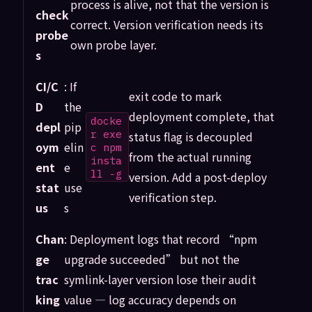
process is alive, not that the version is
check
correct. Version verification needs its
probe
own probe layer.
s
CI/C
: If
exit code to mark
D
the
deployment complete, that
docke
depl
pip
r exe
status flag is decoupled
oym
elin
c npm
from the actual running
insta
ent
e
ll -g
version. Add a post-deploy
stat
use
verification step.
us
s
Chan
: Deployment logs that record “npm
ge
upgrade succeeded” but not the
trac
symlink-layer version lose their audit
king
value — log accuracy depends on