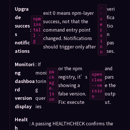
-
Upgra
veri
exit 0 means npm-layer
-
de
fica
npm
v
success, not that the
ins
e
succes
tio
:
command entry point
tal
r
s
n
l -
s
changed. Notifications
g
i
notific
pas
should trigger only after
o
ations
ses.
n
Monitori
: If
or the npm
and
pa
ng
moni
open
registry, it’s
pars
ck
claw
dashboa
torin
ag
showing a
e the
--ve
e.
rd
g
rsio
false version.
outp
js
n
version
quer
on
Fix: execute
ut.
display
ies
Healt
: A passing HEALTHCHECK confirms the
h