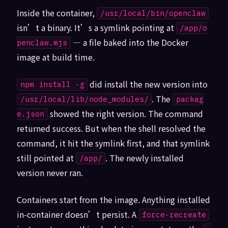
Inside the container,
/usr/local/bin/openclaw
isn’t a binary. It’s a symlink pointing at
/app/o
— a file baked into the Docker
penclaw.mjs
image at build time.
did install the new version into
npm install -g
. The
/usr/local/lib/node_modules/
packag
showed the right version. The command
e.json
returned success. But when the shell resolved the
command, it hit the symlink first, and that symlink
still pointed at
. The newly installed
/app/
version never ran.
Containers start from the image. Anything installed
in-container doesn’t persist. A
force-recreate