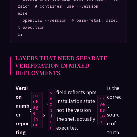
rsion  # container: use --version

else

  openclaw --version  # bare-metal: direc
t execution

fi
LAYERS THAT NEED SEPARATE
VERIFICATION IN MIXED
DEPLOYMENTS
Versi
is the
field reflects npm
v
pa
on
correc
e
--
installation state,
ck
r
ve
numb
‘
t
ag
:
not the version
s
rs
e.
er
s
sourc
i
io
the shell actually
js
o
n
repor
e of
on
executes.
n
ting
truth.