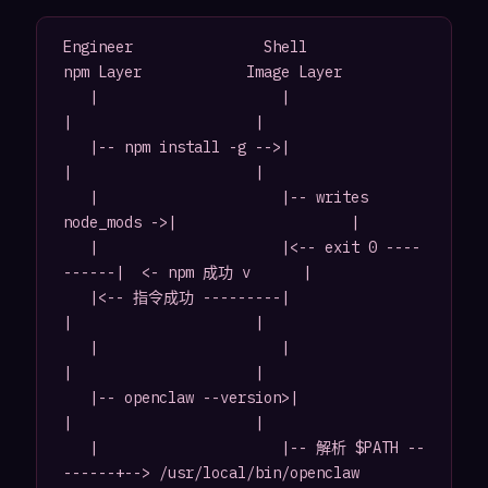
Engineer               Shell               
npm Layer            Image Layer

   |                     |                     
|                     |

   |-- npm install -g -->|                     
|                     |

   |                     |-- writes 
node_mods ->|                    |

   |                     |<-- exit 0 ----
------|  <- npm 成功 v      |

   |<-- 指令成功 ---------|                     
|                     |

   |                     |                     
|                     |

   |-- openclaw --version>|                     
|                     |

   |                     |-- 解析 $PATH --
------+--> /usr/local/bin/openclaw 