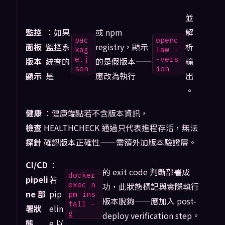
並
監控
：如果
或 npm
解
pac
openc
面板
監控系
registry，顯示
析
kag
law -
e.j
-vers
版本
統查的
的是假版本——
輸
son
ion
顯示
是
應改為執行
出
。
健康
：健康端點若不含版本資訊，
檢查
HEALTHCHECK 通過只代表進程存活，無法
探針
確認版本正確性——需額外加版本驗證層。
CI/CD
：
的 exit code 判斷部署成
docker
pipeli
若
exec n
功，此狀態標記與實際執行
ne 部
pip
pm ins
版本脫鉤——應加入 post-
tall -
署狀
elin
g
deploy verification step。
態
e 以