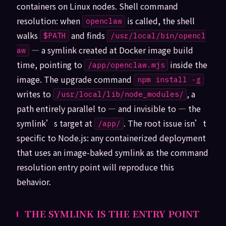
containers on Linux nodes. Shell command
resolution: when
is called, the shell
openclaw
walks
and finds
$PATH
/usr/local/bin/opencl
— a symlink created at Docker image build
aw
time, pointing to
inside the
/app/openclaw.mjs
image. The upgrade command
npm install -g
writes to
, a
/usr/local/lib/node_modules/
path entirely parallel to — and invisible to — the
symlink’s target at
. The root issue isn’t
/app/
specific to Node.js: any containerized deployment
that uses an image-baked symlink as the command
resolution entry point will reproduce this
behavior.
THE SYMLINK IS THE ENTRY POINT