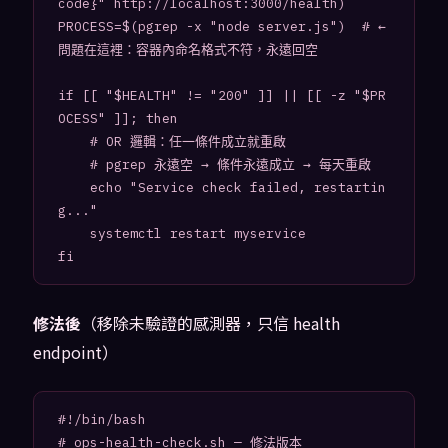
code}" http://localhost:3000/health)

PROCESS=$(pgrep -x "node server.js")  # ← 
問題在這裡：容器內命名格式不符，永遠回空

if [[ "$HEALTH" != "200" ]] || [[ -z "$PR
OCESS" ]]; then

    # OR 邏輯：任一條件成立就重啟

    # pgrep 永遠空 → 條件永遠成立 → 每天重啟

    echo "Service check failed, restartin
g..."

    systemctl restart myservice

fi
修法後
（移除未驗證的感測器，只信 health
endpoint）
#!/bin/bash

# ops-health-check.sh — 修法版本
