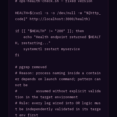
# ops-health-check.sh — fixed version

HEALTH=$(curl -s -o /dev/null -w "%{http_
code}" http://localhost:3000/health)

if [[ "$HEALTH" != "200" ]]; then

    echo "Health endpoint returned $HEALT
H, restarting..."

    systemctl restart myservice

fi

# pgrep removed

# Reason: process naming inside a contain
er depends on launch command; pattern can
not be

#         assumed without explicit valida
tion in the target environment

# Rule: every leg wired into OR logic mus
t be independently validated in its targe
t env first