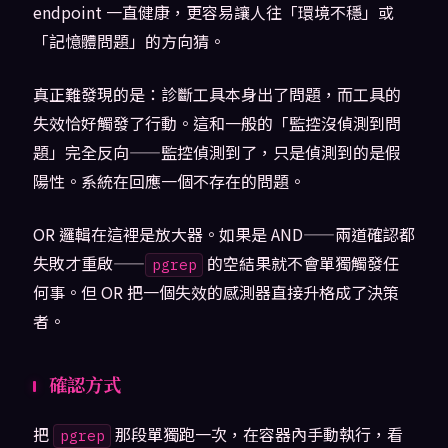
endpoint 一直健康，更容易讓人往「環境不穩」或
「記憶體問題」的方向猜。
真正難發現的是：診斷工具本身出了問題，而工具的
失效恰好觸發了行動。這和一般的「監控沒偵測到問
題」完全反向——監控偵測到了，只是偵測到的是假
陽性。系統在回應一個不存在的問題。
OR 邏輯在這裡是放大器。如果是 AND——兩道確認都
失敗才重啟——
的空結果就不會單獨觸發任
pgrep
何事。但 OR 把一個失效的感測器直接升格成了決策
者。
確認方式
把
那段單獨跑一次，在容器內手動執行，看
pgrep