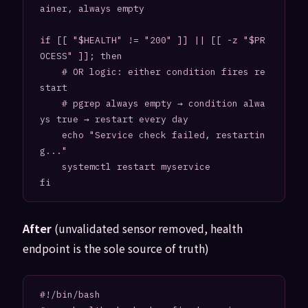
ainer, always empty

if [[ "$HEALTH" != "200" ]] || [[ -z "$PR
OCESS" ]]; then

    # OR logic: either condition fires re
start

    # pgrep always empty → condition alwa
ys true → restart every day

    echo "Service check failed, restartin
g..."

    systemctl restart myservice

fi
After
(unvalidated sensor removed, health
endpoint is the sole source of truth)
#!/bin/bash
