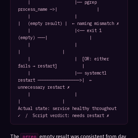
    |                  |── pgrep 
process_name ─>|                |

    |                  |                      
|   (empty result) |  ← naming mismatch ✗

    |                  |<── exit 1 
(empty) ───|                 |

    |                  |                      
|                 |

    |                  |  [OR: either 
fails → restart]          |

    |                  |── systemctl 
restart ─────────────────>|  ← 
unnecessary restart ✗

    |                  |                      
|                 |

Actual state: service healthy throughout 
The
empty result was consistent from day
pgrep