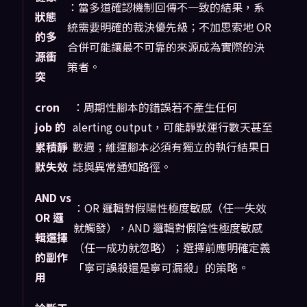
：當多道確認機制回傳不一致的結果，系
狀態
統需要明確的裁決優先級；不加思索地 OR
的多
合併可能讓最不可靠的來源成為實際的決
源衝
策者。
突
cron
：周期性腳本的錯誤若不產生任何
job 的
alerting output，可能靜默運行數天甚至
累積靜
數週；維運腳本必須有獨立的執行結果日
默失效
誌與異常通知路徑。
AND vs
：OR 邏輯對假陽性極度敏感（任一失效
OR 邏
就觸發），AND 邏輯對假陰性極度敏感
輯選擇
（任一成功就忽略）；選擇前應明確定義
的副作
「寧可誤殺還是寧可漏殺」的策略。
用