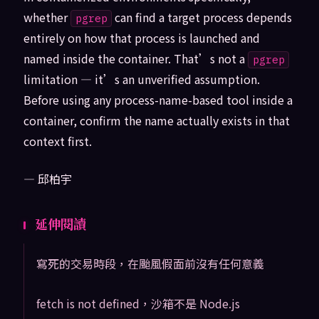
whether
can find a target process depends
pgrep
entirely on how that process is launched and
named inside the container. That’s not a
pgrep
limitation — it’s an unverified assumption.
Before using any process-name-based tool inside a
container, confirm the name actually exists in that
context first.
— 邱柏宇
延伸閱讀
寫死的交易時段，在颱風假面前沒有任何意義
fetch is not defined，沙箱不是 Node.js