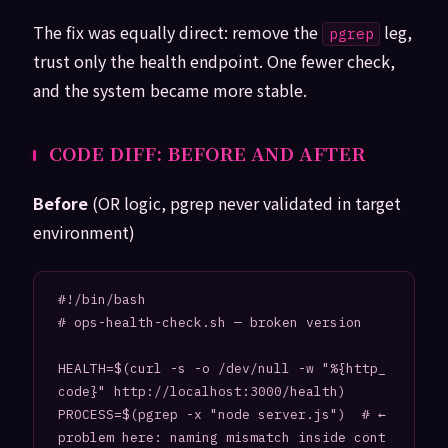
The fix was equally direct: remove the
leg,
pgrep
trust only the health endpoint. One fewer check,
and the system became more stable.
CODE DIFF: BEFORE AND AFTER
Before
(OR logic, pgrep never validated in target
environment)
#!/bin/bash

# ops-health-check.sh — broken version

HEALTH=$(curl -s -o /dev/null -w "%{http_
code}" http://localhost:3000/health)

PROCESS=$(pgrep -x "node server.js")  # ← 
problem here: naming mismatch inside cont