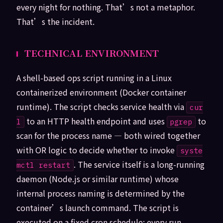
every night for nothing. That’s not a metaphor.
That’s the incident.
TECHNICAL ENVIRONMENT
A shell-based ops script running in a Linux
containerized environment (Docker container
runtime). The script checks service health via
cur
to an HTTP health endpoint and uses
to
l
pgrep
scan for the process name — both wired together
with OR logic to decide whether to invoke
syste
. The service itself is a long-running
mctl restart
daemon (Node.js or similar runtime) whose
internal process naming is determined by the
container’s launch command. The script is
executed on a fixed cron schedule; every run