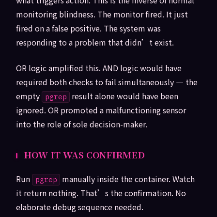
what triggers action. This is the inverse of normal
monitoring blindness. The monitor fired. It just
fired on a false positive. The system was
responding to a problem that didn’t exist.
OR logic amplified this. AND logic would have
required both checks to fail simultaneously — the
empty
result alone would have been
pgrep
ignored. OR promoted a malfunctioning sensor
into the role of sole decision-maker.
HOW IT WAS CONFIRMED
Run
manually inside the container. Watch
pgrep
it return nothing. That’s the confirmation. No
elaborate debug sequence needed.