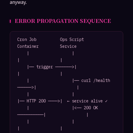
anyway.
ERROR PROPAGATION SEQUENCE
Cron Job          Ops Script              
Container         Service

    |                  |                      
|                 |

    |── trigger ───────>|                      
|                 |

    |                  |── curl /health 
──────>|                 |

    |                  |                      
|── HTTP 200 ────>|  ← service alive ✓

    |                  |<── 200 OK 
───────────|                 |

    |                  |                      
|                 |
