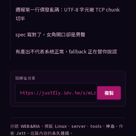
週報第一行偶發亂碼：UTF-8 字元被 TCP chunk
切半
spec 寫對了，女角開口卻是男聲
有產出不代表系統正常，fallback 正在替你說謊
短網址分享
複製
https://justfly.idv.tw/s/mLzLfYJ
分類:
WEB&RIA
，標籤:
Linux
、
server
、
tools
、
神島
，作
者:
Jett
。這篇內容的
永久連結
。