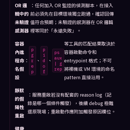
OR 邏
：任何加入 OR 監控的偵測腳本，在接入
輯中的
前必須先在目標環境獨立跑通，確認回傳
未驗證
值符合預期；未驗證的感測器在 OR 邏輯
感測器
裡等同於「永遠失敗」。
容器
等工具的匹配結果取決於
p
p
內進
容器啟動命令和
ps
g
i
aux
程命
：
、
、
entrypoint 格式；不可
r
d
| g
e
o
名假
將裸機或 VM 環境的命名
rep
p
f
設
pattern 直接沿用。
靜默
：服務重啟若沒有配套的 reason log（記
的假
錄是哪一個條件觸發），後續 debug 極難
陽性
還原現場；重啟動作應附加觸發原因欄位。
重啟
健康