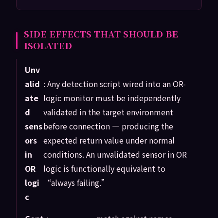
SIDE EFFECTS THAT SHOULD BE
ISOLATED
Unv
alid
: Any detection script wired into an OR-
ate
logic monitor must be independently
d
validated in the target environment
sens
before connection — producing the
ors
expected return value under normal
in
conditions. An unvalidated sensor in OR
OR
logic is functionally equivalent to
logi
“always failing.”
c