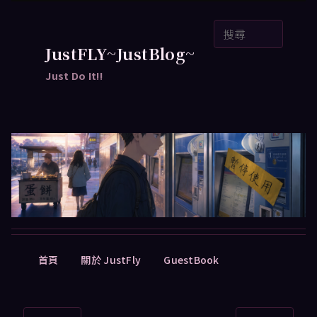
跳
搜
至
尋
主
JustFLY~JustBlog~
要
Just Do It!!
內
容
主
首頁
關於 JustFly
GuestBook
要
選
單