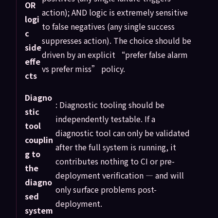
OR
action); AND logic is extremely sensitive
logi
to false negatives (any single success
c
suppresses action). The choice should be
side
driven by an explicit “prefer false alarm
effe
vs prefer miss” policy.
cts
Diagno
: Diagnostic tooling should be
stic
independently testable. If a
tool
diagnostic tool can only be validated
couplin
after the full system is running, it
g to
contributes nothing to CI or pre-
the
deployment verification — and will
diagno
only surface problems post-
sed
deployment.
system