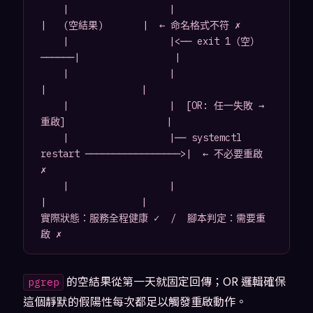
    |                  |                      
|   (空結果)       |  ← 命名格式不符 ✗

    |                  |<── exit 1（空） 
──────|                 |

    |                  |                      
|                 |

    |                  |  [OR: 任一失敗 → 
重啟]                  |

    |                  |── systemctl 
restart ─────────────────>|  ← 不必要重啟 
✗

    |                  |                      
|                 |

實際狀態：服務全程健康 ✓  /  腳本判定：需要重
的空結果從第一天就固定回傳；OR 邏輯確保
pgrep
這個靜默的假陽性每次都足以觸發重啟動作。