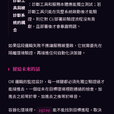
診斷工
：診斷工具和服務本體應能獨立測試；若
具與被
診斷工具只能在完整系統啟動後才能驗
診斷系
證，則它對 CI/部署前驗證流程沒有貢
統的耦
獻，且部署後才會暴露問題。
合
如果這段邏輯失敗不應讓服務被重啟，它就需要先在
隔離環境驗證，再接進任何自動化決策鏈。
留給未來的話
OR 邏輯的監控設計，每一條腿都必須先獨立驗證過才
能接進去。一個從未在目標環境裡跑通過的檢查，加
進去之前等於零，加進去之後等於噪音。
容器化環境裡，
能不能找到目標進程，取決
pgrep