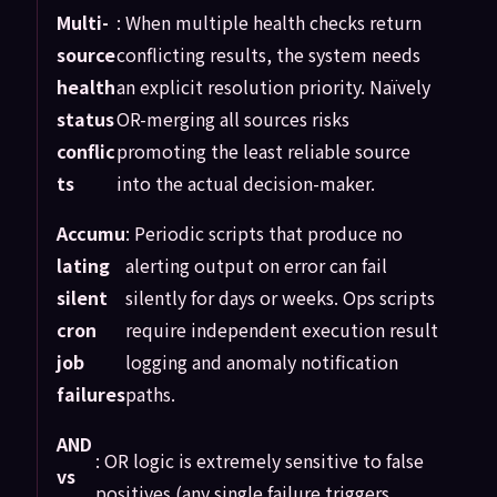
Multi-
: When multiple health checks return
source
conflicting results, the system needs
health
an explicit resolution priority. Naïvely
status
OR-merging all sources risks
conflic
promoting the least reliable source
ts
into the actual decision-maker.
Accumu
: Periodic scripts that produce no
lating
alerting output on error can fail
silent
silently for days or weeks. Ops scripts
cron
require independent execution result
job
logging and anomaly notification
failures
paths.
AND
: OR logic is extremely sensitive to false
vs
positives (any single failure triggers