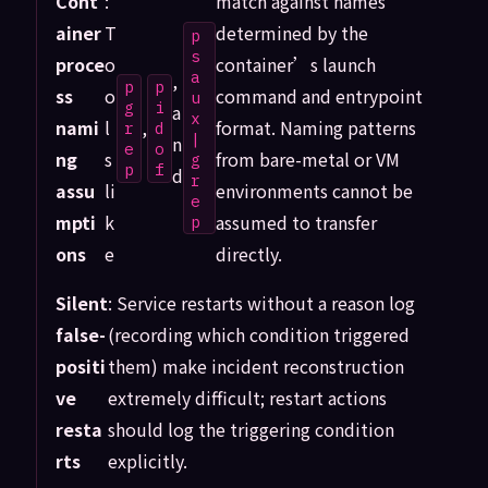
Cont
:
match against names
ainer
T
determined by the
p
s
proce
o
container’s launch
a
,
p
p
ss
o
command and entrypoint
u
g
i
a
x
nami
l
,
format. Naming patterns
r
d
|
n
e
o
ng
s
from bare-metal or VM
g
p
f
d
r
assu
li
environments cannot be
e
mpti
k
assumed to transfer
p
ons
e
directly.
Silent
: Service restarts without a reason log
false-
(recording which condition triggered
positi
them) make incident reconstruction
ve
extremely difficult; restart actions
resta
should log the triggering condition
rts
explicitly.