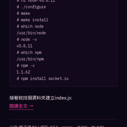
# cd node-v0.8.11

# ./configure

# make

# make install

# which node

/usr/bin/node

# node -v

v0.8.11

# which npm

/usr/bin/npm

# npm -v

1.1.62

# npm install socket.io
接著就找個資料夾建立index.js:
閱讀全文
→