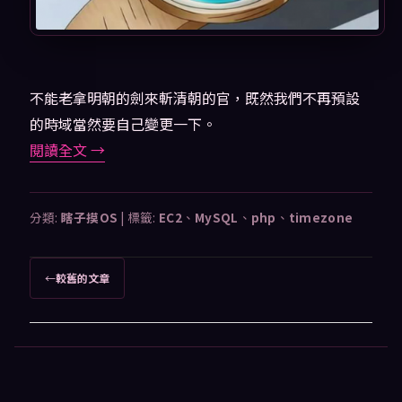
不能老拿明朝的劍來斬清朝的官，既然我們不再預設
的時域當然要自己變更一下。
閱讀全文
→
分類:
瞎子摸OS
|
標籤:
EC2
、
MySQL
、
php
、
timezone
文
←
較舊的文章
章
導
覽