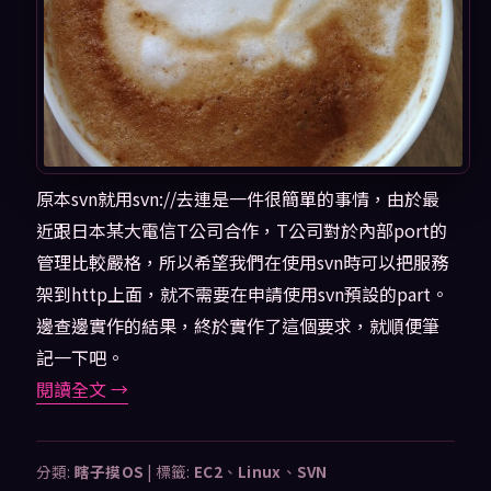
原本svn就用svn://去連是一件很簡單的事情，由於最
近跟日本某大電信T公司合作，T公司對於內部port的
管理比較嚴格，所以希望我們在使用svn時可以把服務
架到http上面，就不需要在申請使用svn預設的part。
邊查邊實作的結果，終於實作了這個要求，就順便筆
記一下吧。
閱讀全文
→
分類:
瞎子摸OS
|
標籤:
EC2
、
Linux
、
SVN