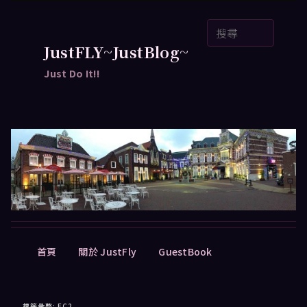
跳
跳
搜
至
至
尋
主
輔
JustFLY~JustBlog~
要
助
Just Do It!!
內
內
容
容
主
首頁
關於 JustFly
GuestBook
要
選
單
標籤彙整:
EC2