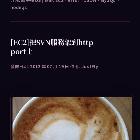
分類:
瞎子摸OS
|
標籤:
EC2
、
error
、
JSON
、
MySQL
、
node.js
[EC2]把SVN服務架到http
port上
發佈日期:
2012 年 07 月 19 日
作者:
JustFly