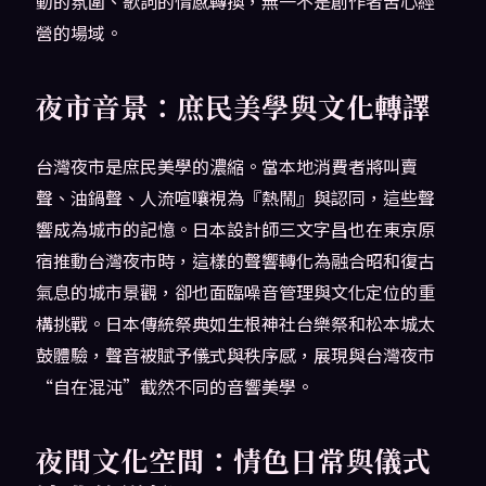
動的氛圍、歌詞的情感轉換，無一不是創作者苦心經
營的場域。
夜市音景：庶民美學與文化轉譯
台灣夜市是庶民美學的濃縮。當本地消費者將叫賣
聲、油鍋聲、人流喧嚷視為『熱鬧』與認同，這些聲
響成為城市的記憶。日本設計師三文字昌也在東京原
宿推動台灣夜市時，這樣的聲響轉化為融合昭和復古
氣息的城市景觀，卻也面臨噪音管理與文化定位的重
構挑戰。日本傳統祭典如生根神社台樂祭和松本城太
鼓體驗，聲音被賦予儀式與秩序感，展現與台灣夜市
“自在混沌”截然不同的音響美學。
夜間文化空間：情色日常與儀式