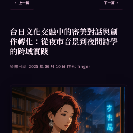
文
←
上一篇
下一篇
→
章
導
覽
台日文化交融中的審美對話與創
作轉化：從夜市音景到夜間詩學
的跨域實踐
發佈日期:
2025 年 06 月 10 日
作者:
finger