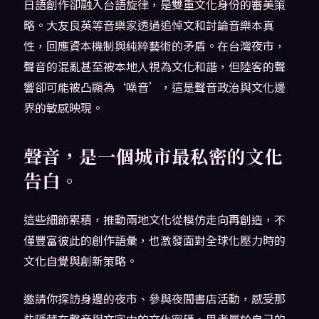
日語創作卻融入台語旋律，是雙重文化身份的審美策
略。大友良英等音樂家透過追悼文和討論音樂本真
性，回應資本機制與純粹藝術的矛盾。在台灣夜市，
聲音的混亂甚至被本地人視為文化和諧，但陸客的聲
響卻可能被凸顯為‘噪音’，這是聲音政治與文化邊
界的敏感映現。
聲音，是一個城市最私密的文化
告白。
這些細節累積，推動兩地文化從模仿走向再創造，不
僅豐富彼此的創作語彙，也激發面對全球化壓力時的
文化自覺與創新策略。
邀請你探訪身邊的夜市、參與夜間書店活動，感受那
些隱藏在聲音與文字中的文化密碼，思考屬於自己的