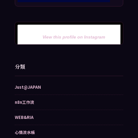
View this profile on Instagram
分類
Just@JAPAN
n8n工作流
WEB&RIA
心情流水帳