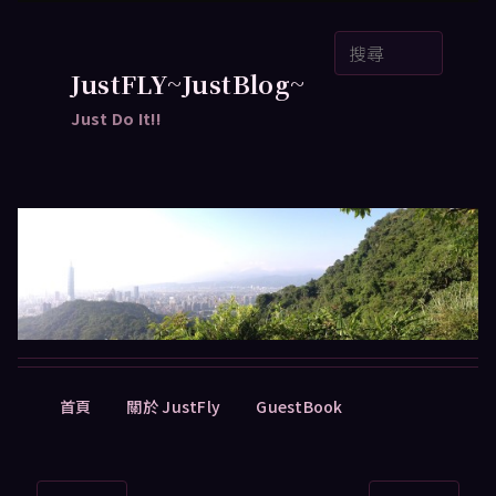
跳
搜
至
尋
主
JustFLY~JustBlog~
要
Just Do It!!
內
容
主
首頁
關於 JustFly
GuestBook
要
選
單