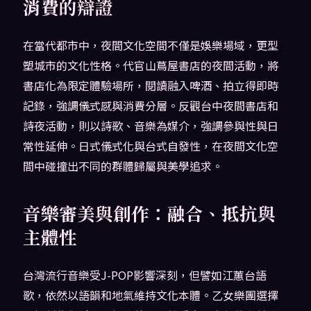
消費的辯證
在當代都市中，夜間文化空間不僅是娛樂場域，更型
塑城市的文化性格。代官山蔦屋書店的夜間活動，將
書店化為限定體驗場所，閱讀融入啤酒、拍立得即時
記錄，強調儀式感與消費分層。反觀台中夜間書店和
詩夜活動，則以詩歌、音樂為媒介，強調參與性與日
常性延伸。日式儀式化與台式自發性，在夜間文化空
間中碰撞出不同的群體歸屬與美學追求。
音樂審美與創作：融合、抵抗與
主體性
台灣流行音樂受J-POP影響深刻，但譬如江蕙台語
歌，依然以語韻和地氣維持文化本體。乙女樂團選擇