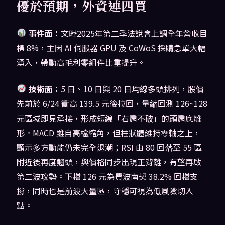
優於預期，外資連四買
事件面：
文曄2025年第二季法說會上調全年營收目
標 8%，主因 AI 伺服器 GPU 及 CoWoS 採購急單大幅
湧入，帶動高毛利零組件比重提升。
技術面：
5 日、10 日與 20 日均線多頭排列，股價
先前於 6/24 衝高 139.5 元後拉回，量縮回測 126~128
元區域即見承接，形成短線「右肩不破」的頭肩底雛
形。MACD 雖自高檔縮角，但柱狀體維持零軸之上，
顯示多方動能仍未完全退潮；RSI 由 80 回落至 55 區
附近後再度翹頭，與價格同步出現正背離，有望再啟
第二波攻勢。下檔 126 元為費波南契 38.2% 回檔支
撐，同時也是前波大量區，守穩可視為低風險切入
點。