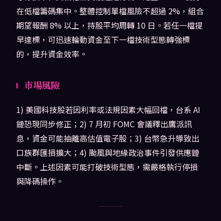
在低檔籌碼集中。整體控制單檔風險不超過 2%，組合
期望報酬 8% 以上，持股平均周轉 10 日。若任一檔提
早達標，可迅速輪動資金至下一檔技術型態轉強標
的，提升資金效率。
市場風險
1) 美國科技股若因利率或法規因素大幅回檔，台系 AI
鏈恐現同步修正；2) 7 月初 FOMC 會議釋出鷹派訊
息，資金可能抽離高估值電子股；3) 台幣急升導致出
口族群匯損擴大；4) 颱風與地緣政治事件引發供應鏈
中斷。上述因素可能打破技術型態，需嚴格執行停損
與降碼操作。