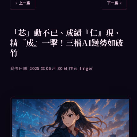
文
←
上一篇
下一篇
→
章
導
覽
「芯」動不已、成績『仁』現、
精『成』一擊！三檔AI鏈勢如破
竹
發佈日期:
2025 年 06 月 30 日
作者:
finger