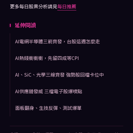
更多每日股票分析請見
每日推薦
延伸閱讀
AI電網半導體三箭齊發，台股這週怎麼走
AI熱錢衝衝衝，先留四成等CPI
AI、SiC、光學三線齊發 強勢股回檔卡位中
AI供應鏈發威 三檔電子股爆噴點
面板翻身、生技反彈、測試爆單