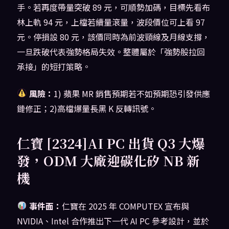
手。若再度帶量突破 89 元，可順勢加碼，目標先看布
林上軌 94 元，上檔若續量滾量，波段價位可上看 97
元。停損設 80 元，該價同時為前波頸線及月線支撐，
一旦跌破代表強勢格局失效。整體屬於「強勢股拉回
承接」的短打策略。
風險：
1) 蘋果 MR 銷售預期若不如預期恐引發供應
鏈修正；2)高檔爆量長黑 K 反轉訊號。
仁寶 [2324]AI PC 出貨 Q3 大爆
發，ODM 大廠迎碳化矽 NB 新
機
事件面：
仁寶在 2025 年 COMPUTEX 宣布與
NVIDIA、Intel 合作推出下一代 AI PC 參考設計，並於