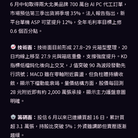
6 月中旬取得兩大北美品牌 700 萬台 AI PC 代工訂單，
市場預估第三季出貨將季增 35%。法人報告指出，新
平台單機 ASP 可望提升 12%，全年毛利率目標上修
0.6 個百分點。
技術面：
技術面目前形成 27.8~29 元箱型整理，20
日均線上移至 27.9 元與箱底重疊，支撐強度提升。KD
指標低檔鈍化後向上交叉，J 值突破 90 為波段發動先
行訊號；MACD 雖在零軸附近震盪，但負柱體持續收
斂，顯示下檔動能衰竭。量價結構方面，股價每回測
28 元附近即有約 2,000 萬張承接，顯示主力護盤意圖
明確。
籌碼面：
投信 6 月以來已連續買超 16 日，累計買
超 3.1 萬張，持股比突破 5%；外資雖調節但賣壓逐漸
趨緩。