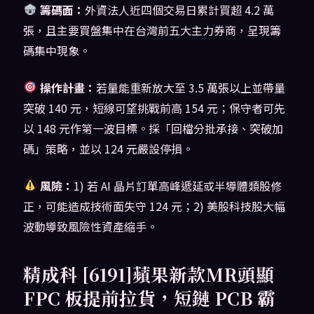
籌碼面：
外資法人近四個交易日累計買超 4.2 萬
張，且主要買盤集中在台灣前五大主力券商，呈現籌
碼集中現象。
操作計畫：
若量能重新放大至 3.5 萬張以上並帶量
突破 140 元，短線可望挑戰前高 154 元；保守者可先
以 148 元作第一波目標。採「回檔分批承接、突破加
碼」策略，並以 124 元嚴設停損。
風險：
1) 若 AI 晶片訂單高峰遞延或半導體類股修
正，可能造成技術面失守 124 元；2) 美股科技股大幅
波動導致風險性資產縮手。
精成科 [6191]蘋果新款MR頭顯
FPC 板提前拉貨，短鏈 PCB 霸