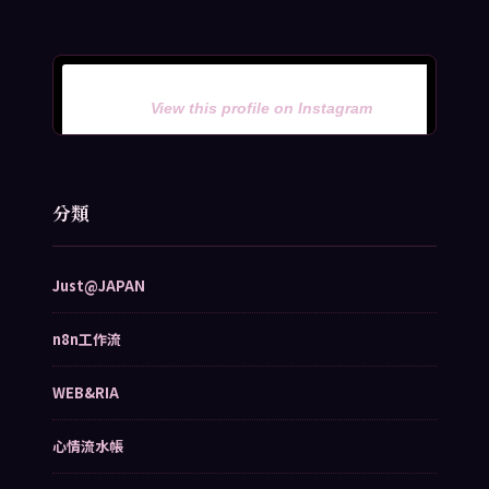
View this profile on Instagram
分類
Just@JAPAN
n8n工作流
WEB&RIA
心情流水帳