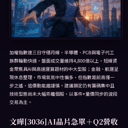
加權指數連三日守穩月線，半導體、PCB與電子代工
族群輪動快速，盤面成交量維持4,800億以上，短線資
金聚焦具AI與高速運算題材的中大型股；金融、航運呈
現休息整理，市場氣氛中性偏多，但指數距前高僅一
步之遙，追價動能趨謹慎。建議鎖定仍有籌碼集中且
技術型態尚未大幅乖離個股，以事件+量價同步的波段
交易為主。
文曄[3036]AI晶片急單＋Q2營收