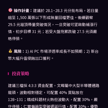
操作計畫：
建議於 28.1~28.3 元分批布局，若日量
縮至 1,500 萬張以下形成無量回檔更佳。後續觀察
29.5 元箱頂帶量突破情況，一旦突破可望啟動補漲行
情，初步目標 31 元；若受大盤拖累跌破 27.5 元須嚴
格停損。
風險：
1) AI PC 市場滲透率成長不如預期；2) 新台
幣大幅升值侵蝕出口獲利。
投資策略
建議三檔採 4:3:3 資金配置，文曄屬中大型半導體通路
龍頭，波動相對穩定，可配置 40% 買點放在
128~131；精成科題材火熱但波動大，配置 30%，嚴
守停損；仁寶偏箱型突破遞延行情，配置 30%，優勢