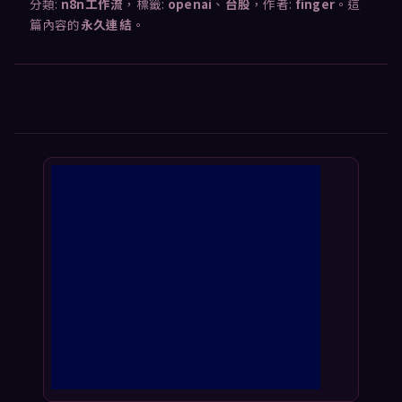
分類:
n8n工作流
，標籤:
openai
、
台股
，作者:
finger
。這
篇內容的
永久連結
。