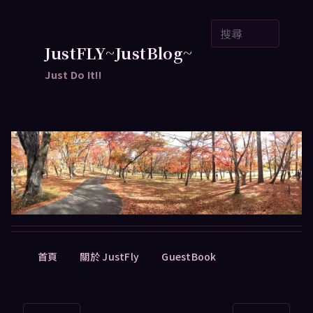
跳
搜
至
尋
主
JustFLY~JustBlog~
要
Just Do It!!
內
容
主
首頁
關於 JustFly
GuestBook
要
選
單