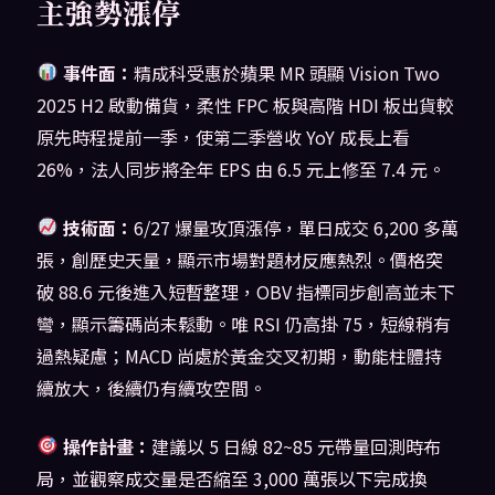
主強勢漲停
事件面：
精成科受惠於蘋果 MR 頭顯 Vision Two
2025 H2 啟動備貨，柔性 FPC 板與高階 HDI 板出貨較
原先時程提前一季，使第二季營收 YoY 成長上看
26%，法人同步將全年 EPS 由 6.5 元上修至 7.4 元。
技術面：
6/27 爆量攻頂漲停，單日成交 6,200 多萬
張，創歷史天量，顯示市場對題材反應熱烈。價格突
破 88.6 元後進入短暫整理，OBV 指標同步創高並未下
彎，顯示籌碼尚未鬆動。唯 RSI 仍高掛 75，短線稍有
過熱疑慮；MACD 尚處於黃金交叉初期，動能柱體持
續放大，後續仍有續攻空間。
操作計畫：
建議以 5 日線 82~85 元帶量回測時布
局，並觀察成交量是否縮至 3,000 萬張以下完成換