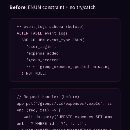
Before
: ENUM constraint + no try/catch
-- event_logs schema (before)

ALTER TABLE event_logs

  ADD COLUMN event_type ENUM(

    'user_login',

    'expense_added',

    'group_created'

    -- ← 'group_expense_updated' missing

// Request handler (before)

app.put('/groups/:id/expenses/:expId', as
ync (req, res) => {

  await db.query('UPDATE expenses SET amo
unt = ? WHERE id = ?', [...]);
