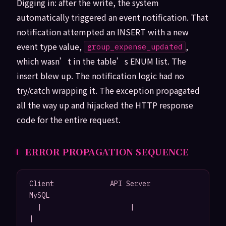
Digging in: after the write, the system
automatically triggered an event notification. That
notification attempted an INSERT with a new
event type value,
,
group_expense_updated
which wasn’t in the table’s ENUM list. The
insert blew up. The notification logic had no
try/catch wrapping it. The exception propagated
all the way up and hijacked the HTTP response
code for the entire request.
ERROR PROPAGATION SEQUENCE
Client              API Server                
MySQL

  |                      |                      
|
