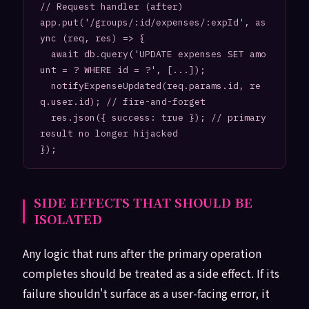
// Request handler (after)

app.put('/groups/:id/expenses/:expId', as
ync (req, res) => {

  await db.query('UPDATE expenses SET amo
unt = ? WHERE id = ?', [...]);

  notifyExpenseUpdated(req.params.id, re
q.user.id); // fire-and-forget

  res.json({ success: true }); // primary 
result no longer hijacked

SIDE EFFECTS THAT SHOULD BE
ISOLATED
Any logic that runs after the primary operation
completes should be treated as a side effect. If its
failure shouldn't surface as a user-facing error, it