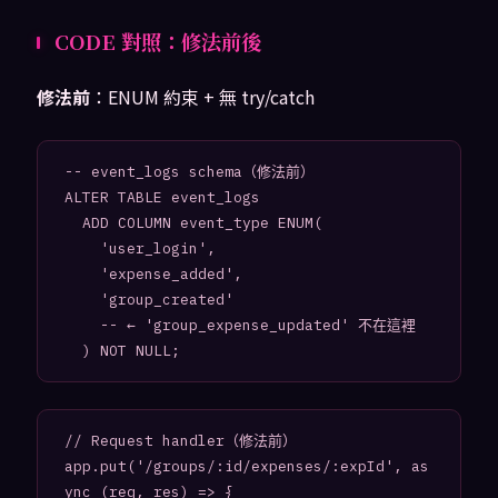
CODE 對照：修法前後
修法前
：ENUM 約束 + 無 try/catch
-- event_logs schema（修法前）

ALTER TABLE event_logs

  ADD COLUMN event_type ENUM(

    'user_login',

    'expense_added',

    'group_created'

    -- ← 'group_expense_updated' 不在這裡

// Request handler（修法前）

app.put('/groups/:id/expenses/:expId', as
ync (req, res) => {
