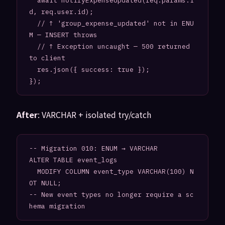
  await notifyExpenseUpdated(req.params.i
d, req.user.id);

  // ↑ 'group_expense_updated' not in ENU
M — INSERT throws

  // ↑ Exception uncaught — 500 returned 
to client

  res.json({ success: true });

After
: VARCHAR + isolated try/catch
-- Migration 010: ENUM → VARCHAR

ALTER TABLE event_logs

  MODIFY COLUMN event_type VARCHAR(100) N
OT NULL;

-- New event types no longer require a sc