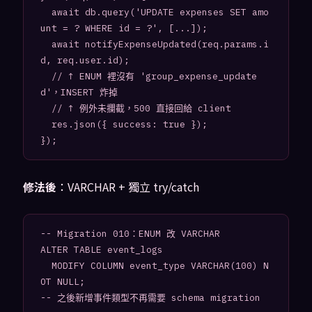
  await db.query('UPDATE expenses SET amo
unt = ? WHERE id = ?', [...]);

  await notifyExpenseUpdated(req.params.i
d, req.user.id);

  // ↑ ENUM 裡沒有 'group_expense_update
d'，INSERT 炸掉

  // ↑ 例外未攔截，500 直接回給 client

  res.json({ success: true });

修法後
：VARCHAR + 獨立 try/catch
-- Migration 010：ENUM 改 VARCHAR

ALTER TABLE event_logs

  MODIFY COLUMN event_type VARCHAR(100) N
OT NULL;
