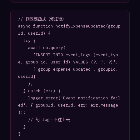
// 側效應函式（修法後）

async function notifyExpenseUpdated(group
Id, userId) {

  try {

    await db.query(

      'INSERT INTO event_logs (event_typ
e, group_id, user_id) VALUES (?, ?, ?)',

      ['group_expense_updated', groupId, 
userId]

    );

  } catch (err) {

    logger.error('Event notification fail
ed', { groupId, userId, err: err.message 
});

    // 記 log，不往上丟

  }

}
