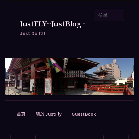
跳
搜
至
尋
主
JustFLY~JustBlog~
要
Just Do It!!
內
容
主
首頁
關於 JustFly
GuestBook
要
選
單