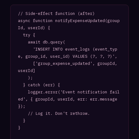
// Side-effect function (after)

async function notifyExpenseUpdated(group
Id, userId) {

  try {

    await db.query(

      'INSERT INTO event_logs (event_typ
e, group_id, user_id) VALUES (?, ?, ?)',

      ['group_expense_updated', groupId, 
userId]

    );

  } catch (err) {

    logger.error('Event notification fail
ed', { groupId, userId, err: err.message 
});

    // Log it. Don't rethrow.

  }

}
