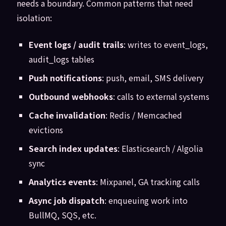
needs a boundary. Common patterns that need
isolation:
Event logs / audit trails
: writes to event_logs,
audit_logs tables
Push notifications
: push, email, SMS delivery
Outbound webhooks
: calls to external systems
Cache invalidation
: Redis / Memcached
evictions
Search index updates
: Elasticsearch / Algolia
sync
Analytics events
: Mixpanel, GA tracking calls
Async job dispatch
: enqueuing work into
BullMQ, SQS, etc.