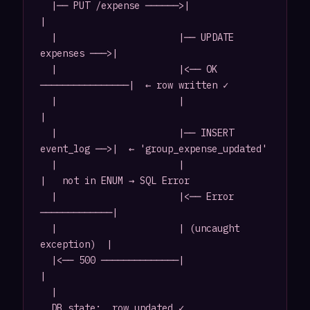
  |── PUT /expense ──────>|                      
|

  |                      |── UPDATE 
expenses ───>|

  |                      |<── OK 
────────────────|  ← row written ✓

  |                      |                      
|

  |                      |── INSERT 
event_log ──>|  ← 'group_expense_updated'

  |                      |                      
|   not in ENUM → SQL Error

  |                      |<── Error 
─────────────|

  |                      | (uncaught 
exception)  |

  |<── 500 ──────────────|                      
|

  |

  DB state:  row updated ✓
