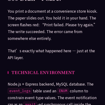
You print a document at a convenience store kiosk.
The paper slides out. You hold it in your hand. The
screen flashes red: “Print failed. Please try again.”
The write succeeded. The error came from
somewhere else entirely.
That’s exactly what happened here — just at the
API layer.
TECHNICAL ENVIRONMENT
Node.js + Express backend, MySQL database. The
table used an
column to
event_logs
ENUM
constrain event type values. The event notification
ran as an
-ed synchronous call inside the
await