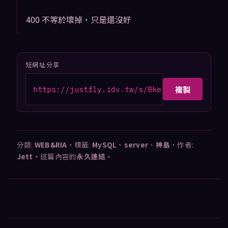
400 不等於壞掉，只是還沒好
短網址分享
複製
https://justfly.idv.tw/s/BkeDjYT
分類:
WEB&RIA
，標籤:
MySQL
、
server
、
神島
，作者:
Jett
。這篇內容的
永久連結
。