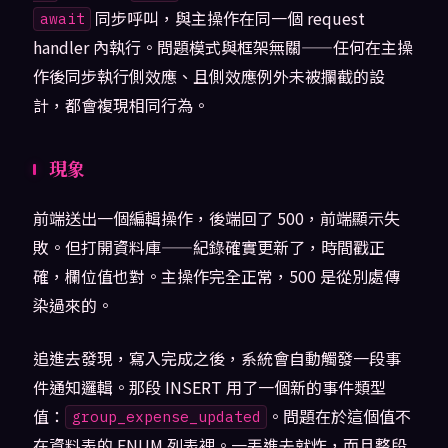
同步呼叫，與主操作在同一個 request
await
handler 內執行。問題模式與框架無關——任何在主操
作後同步執行側效應、且側效應例外未被攔截的設
計，都會複現相同行為。
現象
前端送出一個編輯操作，後端回了 500，前端顯示失
敗。但打開資料庫——紀錄確實更新了，時間戳正
確，欄位值也對。主操作完全正常，500 是從別處傳
染過來的。
追進去發現，寫入完成之後，系統會自動觸發一段事
件通知邏輯。那段 INSERT 用了一個新的事件類型
值：
。問題在於這個值不
group_expense_updated
在資料表的 ENUM 列表裡。一丟進去就炸，而且整段