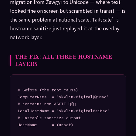
migration from Zawgyi to Unicode — where text
looked fine on screen but scrambled in transit — is
the same problem at national scale. Tailscale’s
hostname sanitize just replayed it at the overlay
network layer.
THE FIX: ALL THREE HOSTNAME
LAYERS
# Before (the root cause)

ComputerName  = "skylinkdigital的iMac"   
# contains non-ASCII「的」

LocalHostName = "skylinkdigitaldeiMac"   
# unstable sanitize output

HostName      = (unset)
