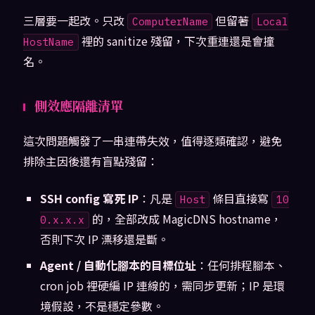
三層要一起改。只改
但留著
ComputerName
Local
裡的 sanitize 殘留，下次重連還是會撞
HostName
名。
側效應隔離清單
這次問題觸發了一串連帶失效，值得逐類確認，避免
排除主因後還有盲點殘留：
SSH config 寫死 IP
：凡是
條目直接寫
Host
10
的，全部改成 MagicDNS hostname，
0.x.x.x
否則下次 IP 漂移還是斷。
Agent / 自動化腳本的目標位址
：任何排程腳本、
cron job 裡硬編 IP 連線的，需同步更新；IP 是環
境假設，不是穩定參數。