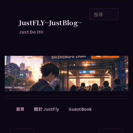
跳
搜
至
尋
主
JustFLY~JustBlog~
要
Just Do It!!
內
容
主
首頁
關於 JustFly
GuestBook
要
選
單