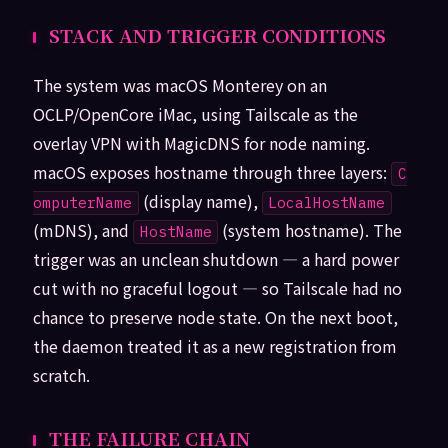
STACK AND TRIGGER CONDITIONS
The system was macOS Monterey on an
OCLP/OpenCore iMac, using Tailscale as the
overlay VPN with MagicDNS for node naming.
macOS exposes hostname through three layers:
C
(display name),
omputerName
LocalHostName
(mDNS), and
(system hostname). The
HostName
trigger was an unclean shutdown — a hard power
cut with no graceful logout — so Tailscale had no
chance to preserve node state. On the next boot,
the daemon treated it as a new registration from
scratch.
THE FAILURE CHAIN