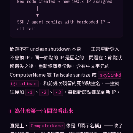
New node created → new 100.x IP assigned

        │

        ▼

SSH / agent configs with hardcoded IP → 
問題不在 unclean shutdown 本身——正常重新登入
不會換 IP，同一節點的 IP 是固定的。問題在：節點狀
態遺失之後，重新協商身份時，含有中文字元的
ComputerName 被 Tailscale sanitize 成
skylinkd
，和前幾次殘留的死節點撞名，一撞就
igitalimac
往後加
、
、
，每個新節點都拿到新 IP。
-1
-2
-3
為什麼第一時間沒看出來
直覺上，
像是「顯示名稱」——改了
ComputerName