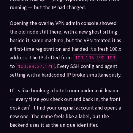
running — but the IP had changed.
Opening the overlay VPN admin console showed
the old node still there, with a new ghost sitting
beside it: same machine, but the VPN treated it as
a first-time registration and handed it a fresh 100.x
address. The IP drifted from
100.105.190.108
to
. Every SSH config and agent
100.88.32.121
setting with a hardcoded IP broke simultaneously.
It’s like booking a hotel room under a nickname
— every time you check out and back in, the front
desk can’t find your original account and opens a
new one. The name feels like a label, but the
backend uses it as the unique identifier.