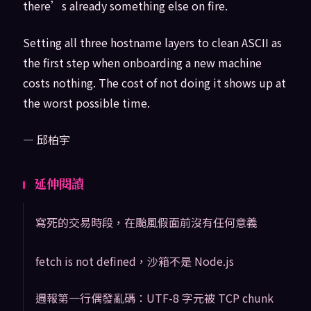
there’s already something else on fire.
Setting all three hostname layers to clean ASCII as
the first step when onboarding a new machine
costs nothing. The cost of not doing it shows up at
the worst possible time.
— 邱柏宇
延伸閱讀
寫死的交易時段，在颱風假面前沒有任何意義
fetch is not defined，沙箱不是 Node.js
週報第一行偶發亂碼：UTF-8 字元被 TCP chunk