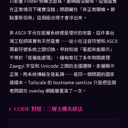
只影響 Finder 側欄怎麼寫，跟網路沒關係。這個直覺
在正常情況下確實沒錯；問題藏在「非正常關機 + 節
點重新協商」這個組合裡才會浮出來。
非 ASCII 字元在底層系統裡是埋伏的地雷，這件事台
灣工程師其實有天然直覺——從小在注音符號和 ASCII
兩套符號系統之間切換，早就知道「看起來能顯示」
不等於「底層能處理」。緬甸曾花了多年時間處理
Zawgyi 字型和 Unicode 之間的全國遷移，表層顯示
正常、跨系統傳輸全是亂碼——是同一類問題的國家
級版本。Tailscale 的 hostname sanitize 只是把這個
老問題在 overlay 網路層重演了一次。
CODE 對照：三層主機名修法