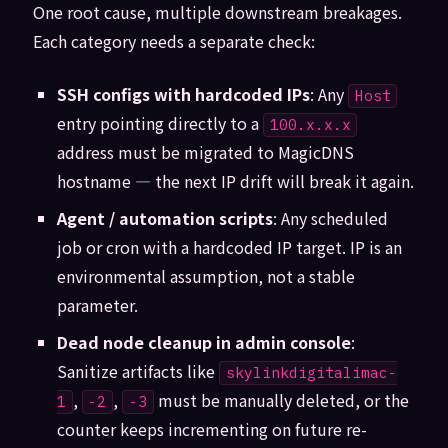
One root cause, multiple downstream breakages.
Each category needs a separate check:
SSH configs with hardcoded IPs
: Any
Host
entry pointing directly to a
100.x.x.x
address must be migrated to MagicDNS
hostname — the next IP drift will break it again.
Agent / automation scripts
: Any scheduled
job or cron with a hardcoded IP target. IP is an
environmental assumption, not a stable
parameter.
Dead node cleanup in admin console
:
Sanitize artifacts like
skylinkdigitalimac-
,
,
must be manually deleted, or the
1
-2
-3
counter keeps incrementing on future re-