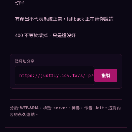
切半
有產出不代表系統正常，fallback 正在替你說謊
400 不等於壞掉，只是還沒好
短網址分享
複製
https://justfly.idv.tw/s/Tp7dMnu
分類:
WEB&RIA
，標籤:
server
、
神島
，作者:
Jett
。這篇內
容的
永久連結
。