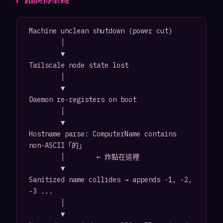
Machine unclean shutdown (power cut)

        │

        ▼

Tailscale node state lost

        │

        ▼

Daemon re-registers on boot

        │

        ▼

Hostname parse: ComputerName contains 
non-ASCII「的」

        │        ← 炸點在這裡

        ▼

Sanitized name collides → appends -1, -2, 
-3 ...

        │

        ▼
