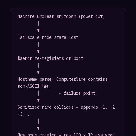
Machine unclean shutdown (power cut)

        │

        ▼

Tailscale node state lost

        │

        ▼

Daemon re-registers on boot

        │

        ▼

Hostname parse: ComputerName contains 
non-ASCII「的」

        │        ← failure point

        ▼

Sanitized name collides → appends -1, -2, 
-3 ...

        │

        ▼

New node created → new 100.x IP assigned
