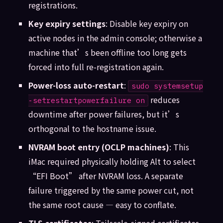
registrations.
Key expiry settings
: Disable key expiry on
active nodes in the admin console; otherwise a
machine that’s been offline too long gets
forced into full re-registration again.
Power-loss auto-restart
:
sudo systemsetup
reduces
-setrestartpowerfailure on
downtime after power failures, but it’s
orthogonal to the hostname issue.
NVRAM boot entry (OCLP machines)
: This
iMac required physically holding Alt to select
“EFI Boot” after NVRAM loss. A separate
failure triggered by the same power cut, not
the same root cause — easy to conflate.