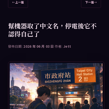
文
←
上一篇
下一篇
→
章
導
覽
幫機器取了中文名，停電後它不
認得自己了
發佈日期:
2026 年 06 月 03 日
作者:
Jett