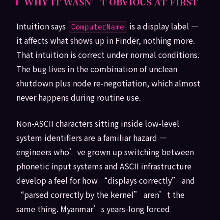
WHY IT WASN’T OBVIOUS AT FIRST
Intuition says
is a display label —
ComputerName
it affects what shows up in Finder, nothing more.
That intuition is correct under normal conditions.
The bug lives in the combination of unclean
shutdown plus node re-negotiation, which almost
never happens during routine use.
Non-ASCII characters sitting inside low-level
system identifiers are a familiar hazard —
engineers who’ve grown up switching between
phonetic input systems and ASCII infrastructure
develop a feel for how “displays correctly” and
“parsed correctly by the kernel” aren’t the
same thing. Myanmar’s years-long forced