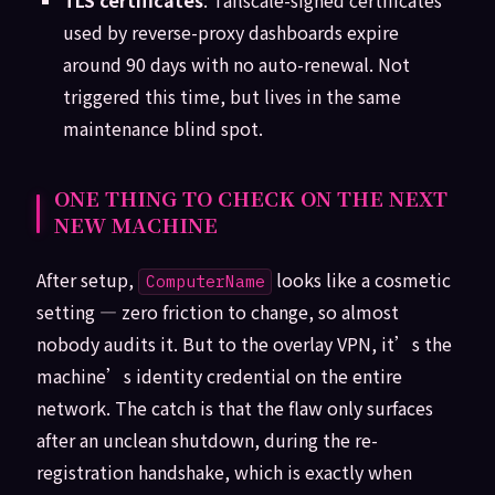
TLS certificates
: Tailscale-signed certificates
used by reverse-proxy dashboards expire
around 90 days with no auto-renewal. Not
triggered this time, but lives in the same
maintenance blind spot.
ONE THING TO CHECK ON THE NEXT
NEW MACHINE
After setup,
looks like a cosmetic
ComputerName
setting — zero friction to change, so almost
nobody audits it. But to the overlay VPN, it’s the
machine’s identity credential on the entire
network. The catch is that the flaw only surfaces
after an unclean shutdown, during the re-
registration handshake, which is exactly when