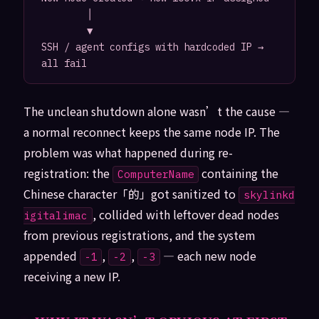
        │

        ▼

SSH / agent configs with hardcoded IP → 
The unclean shutdown alone wasn’t the cause —
a normal reconnect keeps the same node IP. The
problem was what happened during re-
registration: the
containing the
ComputerName
Chinese character「的」got sanitized to
skylinkd
, collided with leftover dead nodes
igitalimac
from previous registrations, and the system
appended
,
,
— each new node
-1
-2
-3
receiving a new IP.