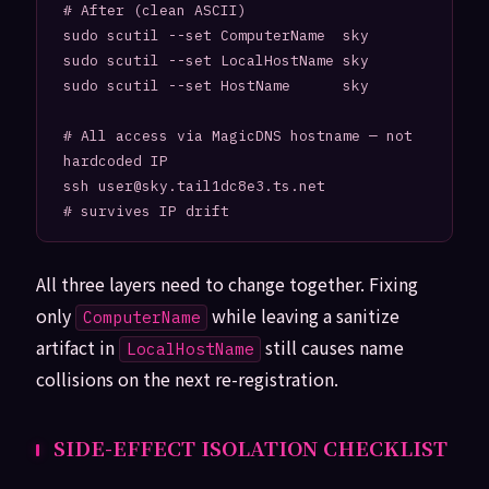
# After (clean ASCII)

sudo scutil --set ComputerName  sky

sudo scutil --set LocalHostName sky

sudo scutil --set HostName      sky

# All access via MagicDNS hostname — not 
hardcoded IP

ssh user@sky.tail1dc8e3.ts.net           
All three layers need to change together. Fixing
only
while leaving a sanitize
ComputerName
artifact in
still causes name
LocalHostName
collisions on the next re-registration.
SIDE-EFFECT ISOLATION CHECKLIST