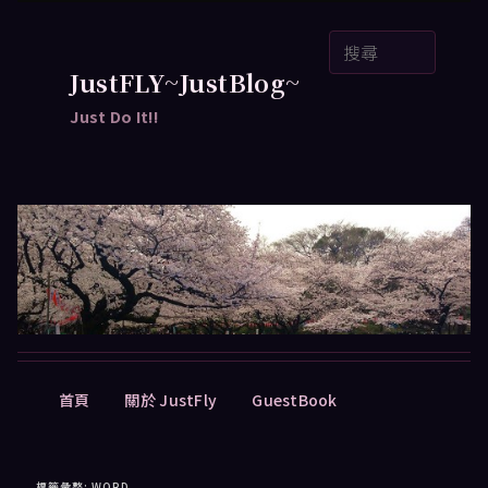
跳
跳
搜
至
至
尋
主
輔
JustFLY~JustBlog~
要
助
Just Do It!!
內
內
容
容
主
首頁
關於 JustFly
GuestBook
要
選
單
標籤彙整:
WORD