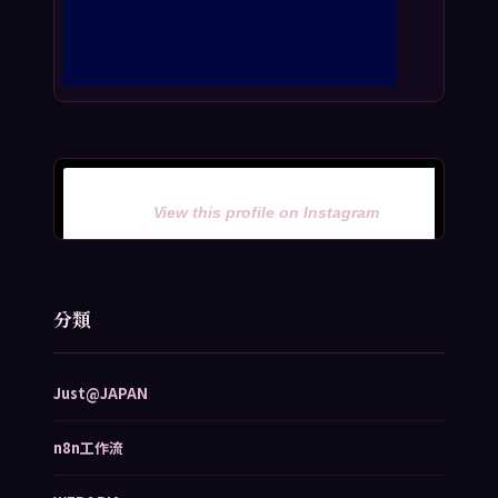
View this profile on Instagram
分類
Just@JAPAN
n8n工作流