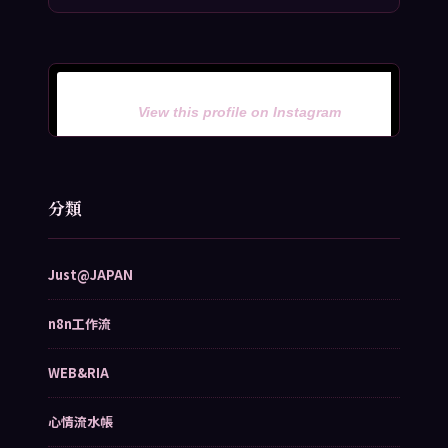
View this profile on Instagram
分類
Just@JAPAN
n8n工作流
WEB&RIA
心情流水帳