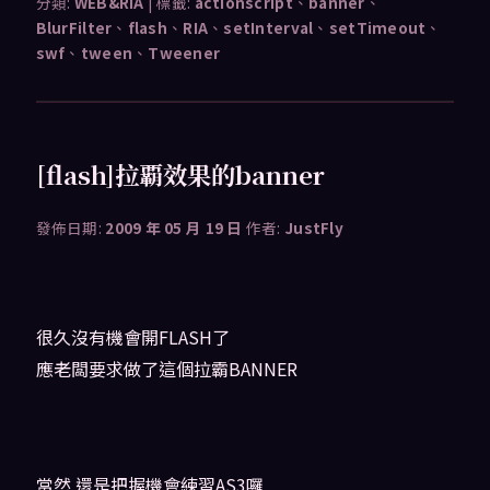
分類:
WEB&RIA
|
標籤:
actionscript
、
banner
、
BlurFilter
、
flash
、
RIA
、
setInterval
、
setTimeout
、
swf
、
tween
、
Tweener
[flash]拉覇效果的banner
發佈日期:
2009 年 05 月 19 日
作者:
JustFly
很久沒有機會開FLASH了
應老闆要求做了這個拉霸BANNER
當然 還是把握機會練習AS3囉