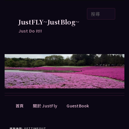
跳
跳
搜
至
至
尋
主
輔
JustFLY~JustBlog~
要
助
Just Do It!!
內
內
容
容
主
首頁
關於 JustFly
GuestBook
要
選
單
標籤彙整:
SETTIMEOUT