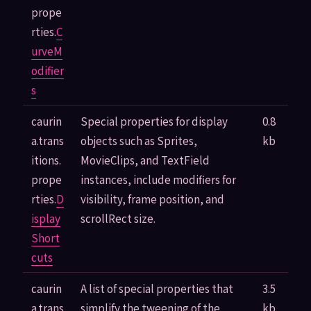
prope
rties.
C
urveM
odifier
s
caurin
Special properties for display
0.8
a.trans
objects such as Sprites,
kb
itions.
MovieClips, and TextField
prope
instances, include modifiers for
rties.
D
visibility, frame position, and
isplay
scrollRect size.
Short
cuts
caurin
A list of special properties that
3.5
a.trans
simplify the tweening of the
kb