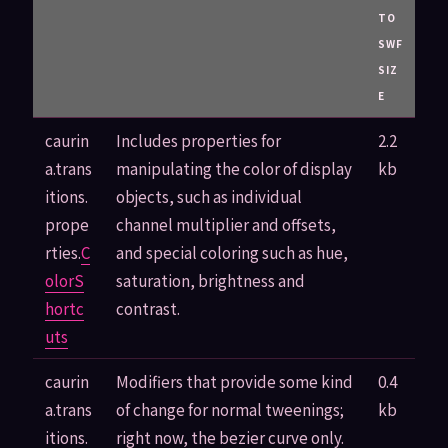
TO
SWF
SIZ
E
caurin
Includes properties for
2.2
a.trans
manipulating the color of display
kb
itions.
objects, such as individual
prope
channel multiplier and offsets,
rties.
C
and special coloring such as hue,
olorS
saturation, brightness and
hortc
contrast.
uts
caurin
Modifiers that provide some kind
0.4
a.trans
of change for normal tweenings;
kb
itions.
right now, the bezier curve only.