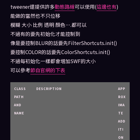
tweener還提供許多
動態路線
可以使用(
這邊也有
)
能做的當然也不只位移
模糊 大小 比例 透明 顏色….都可以
不過有的要先初始化才能控制到
像是要控制BLUR的話要先FilterShortcuts.init()
要控制COLOR的話要先ColorShortcuts.init()
不過每初始化一樣都會增加SWF的大小
可以參考
節自官網的下表
CLASS
DESCRIPTION
APP
PATH
ROX
AND
IMA
NAME
TE
ADD
ITI
ON