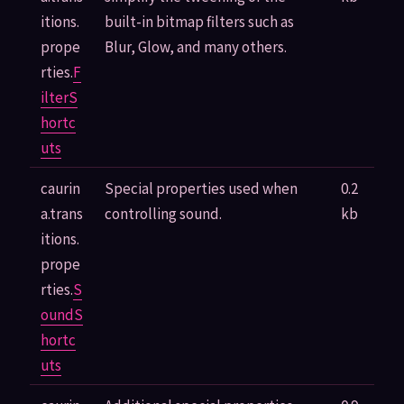
itions.
built-in bitmap filters such as
prope
Blur, Glow, and many others.
rties.
F
ilterS
hortc
uts
caurin
Special properties used when
0.2
a.trans
controlling sound.
kb
itions.
prope
rties.
S
oundS
hortc
uts