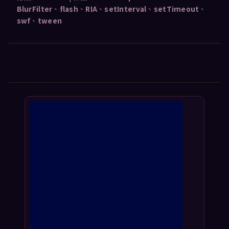
BlurFilter
、
flash
、
RIA
、
setInterval
、
setTimeout
、
swf
、
tween