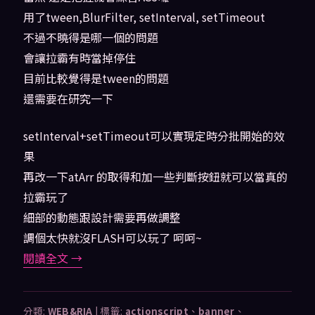
用了tween,BlurFilter, setInterval, setTimeout
不過不曉得是哪一個的問題
會讓拉霸有時當掉停住
目前比較覺得是tween的問題
還需要在研究一下
setInterval+setTimeout可以實現定時分批開始的效
果
再改一下atArr 的取得和加一些判斷按鈕就可以當真的
拉霸玩了
細部的動態跟設計需要再做調整
調個太快就沒FLASH可以玩了 呵呵~
閱讀全文
→
分類:
WEB&RIA
|
標籤:
actionscript
、
banner
、