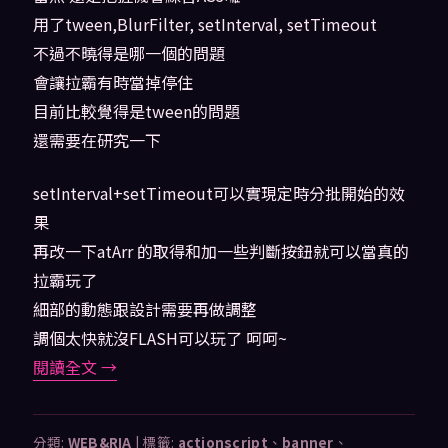
用了tween,BlurFilter, setInterval, setTimeout
不過不曉得是哪一個的問題
會讓拉霸有時當掉停住
目前比較覺得是tween的問題
還需要在研究一下
setInterval+setTimeout可以實現定時分批開始的效
果
再改一下atArr 的取得和加一些判斷按鈕就可以當真的
拉霸玩了
細部的動態跟設計需要再做調整
調個太快就沒FLASH可以玩了 呵呵~
閱讀全文
→
分類:
WEB&RIA
|
標籤:
actionscript
、
banner
、