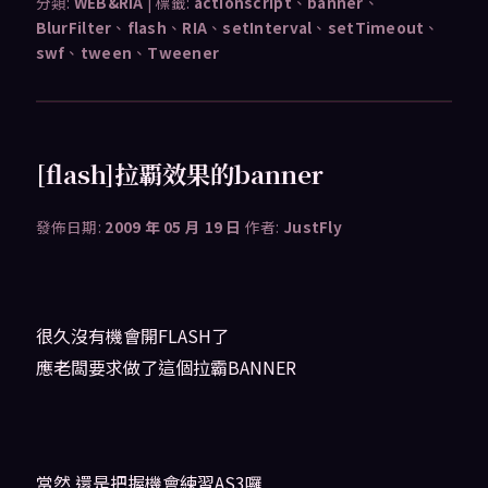
分類:
WEB&RIA
|
標籤:
actionscript
、
banner
、
BlurFilter
、
flash
、
RIA
、
setInterval
、
setTimeout
、
swf
、
tween
、
Tweener
[flash]拉覇效果的banner
發佈日期:
2009 年 05 月 19 日
作者:
JustFly
很久沒有機會開FLASH了
應老闆要求做了這個拉霸BANNER
當然 還是把握機會練習AS3囉