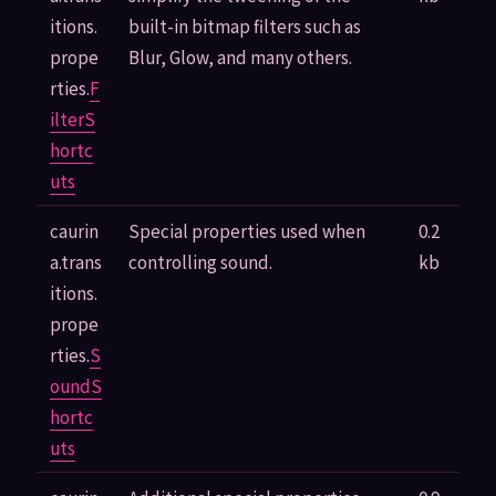
itions.
built-in bitmap filters such as
prope
Blur, Glow, and many others.
rties.
F
ilterS
hortc
uts
caurin
Special properties used when
0.2
a.trans
controlling sound.
kb
itions.
prope
rties.
S
oundS
hortc
uts