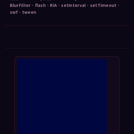
BlurFilter
、
flash
、
RIA
、
setInterval
、
setTimeout
、
swf
、
tween