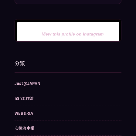
View this profile on Instagram
分類
Just@JAPAN
n8n工作流
WEB&RIA
心情流水帳