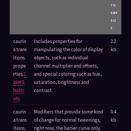
TO
SWF
SIZ
E
caurin
Includes properties for
2.2
a.trans
manipulating the color of display
kb
itions.
objects, such as individual
prope
channel multiplier and offsets,
rties.
C
and special coloring such as hue,
olorS
saturation, brightness and
hortc
contrast.
uts
caurin
Modifiers that provide some kind
0.4
a.trans
of change for normal tweenings;
kb
itions.
right now, the bezier curve only.