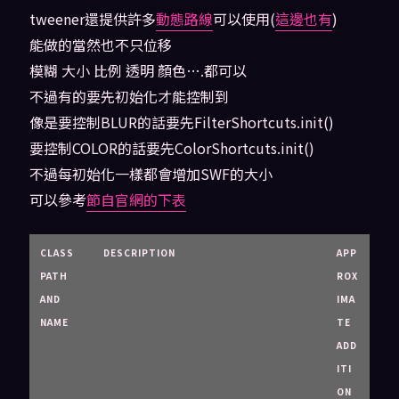
tweener還提供許多
動態路線
可以使用(
這邊也有
)
能做的當然也不只位移
模糊 大小 比例 透明 顏色….都可以
不過有的要先初始化才能控制到
像是要控制BLUR的話要先FilterShortcuts.init()
要控制COLOR的話要先ColorShortcuts.init()
不過每初始化一樣都會增加SWF的大小
可以參考
節自官網的下表
CLASS
DESCRIPTION
APP
PATH
ROX
AND
IMA
NAME
TE
ADD
ITI
ON