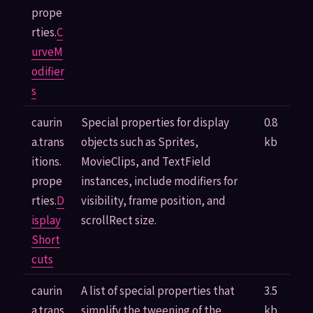
prope
rties.
C
urveM
odifier
s
caurin
Special properties for display
0.8
a.trans
objects such as Sprites,
kb
itions.
MovieClips, and TextField
prope
instances, include modifiers for
rties.
D
visibility, frame position, and
isplay
scrollRect size.
Short
cuts
caurin
A list of special properties that
3.5
a.trans
simplify the tweening of the
kb