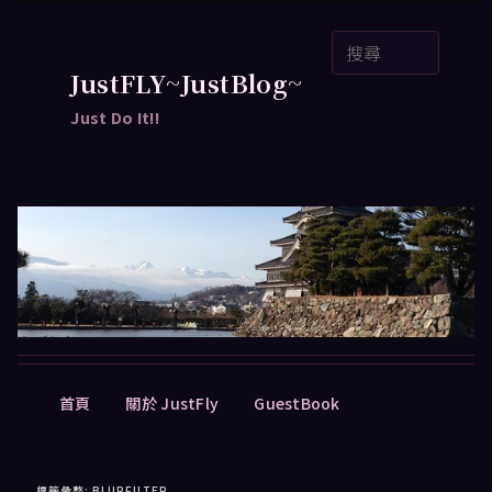
跳
跳
搜
至
至
尋
主
輔
JustFLY~JustBlog~
要
助
Just Do It!!
內
內
容
容
主
首頁
關於 JustFly
GuestBook
要
選
單
標籤彙整:
BLURFILTER