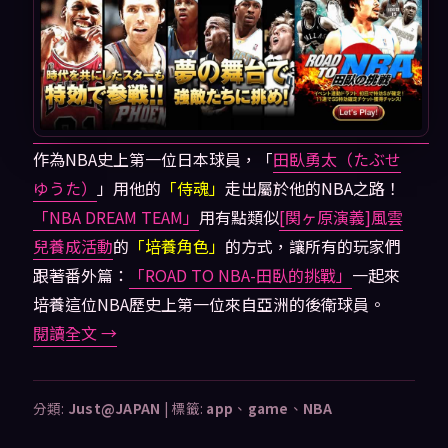
作為NBA史上第一位日本球員，「
田臥勇太（たぶせ
ゆうた）
」用他的
「侍魂」
走出屬於他的NBA之路！
「NBA DREAM TEAM」
用有點類似
[関ヶ原演義]風雲
兒養成活動
的
「培養角色」
的方式，讓所有的玩家們
跟著番外篇：
「ROAD TO NBA-田臥的挑戰」
一起來
培養這位NBA歷史上第一位來自亞洲的後衛球員。
閱讀全文
→
分類:
Just@JAPAN
|
標籤:
app
、
game
、
NBA