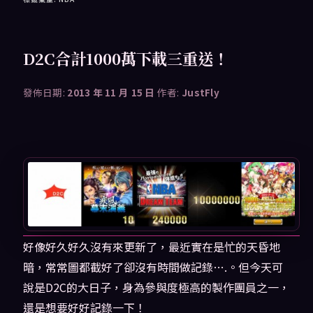
D2C合計1000萬下載三重送！
發佈日期:
2013 年 11 月 15 日
作者:
JustFly
好像好久好久沒有來更新了，最近實在是忙的天昏地
暗，常常圖都截好了卻沒有時間做記錄….。但今天可
說是D2C的大日子，身為參與度極高的製作團員之一，
還是想要好好記錄一下！