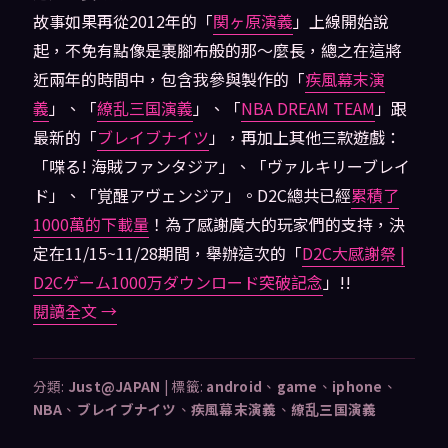
故事如果再從2012年的「
関ヶ原演義
」上線開始說
起，不免有點像是裹腳布般的那～麼長，總之在這將
近兩年的時間中，包含我參與製作的「
疾風幕末演
義
」、「
繚乱三国演義
」、「
NBA DREAM TEAM
」跟
最新的「
ブレイブナイツ
」，再加上其他三款遊戲：
「喋る! 海賊ファンタジア」、「ヴァルキリーブレイ
ド」、「覚醒アヴェンジア」。D2C總共已經
累積了
1000萬的下載量
！為了感謝廣大的玩家們的支持，決
定在11/15~11/28期間，舉辦這次的「
D2C大感謝祭 |
D2Cゲーム1000万ダウンロード突破記念
」!!
閱讀全文
→
分類:
Just@JAPAN
|
標籤:
android
、
game
、
iphone
、
NBA
、
ブレイブナイツ
、
疾風幕末演義
、
繚乱三国演義