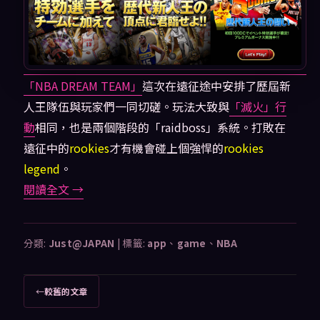
「NBA DREAM TEAM」
這次在遠征途中安排了歷屆新
人王隊伍與玩家們一同切磋。玩法大致與
「滅火」行
動
相同，也是兩個階段的「raidboss」系統。打敗在
遠征中的
rookies
才有機會碰上個強悍的
rookies
legend
。
閱讀全文
→
分類:
Just@JAPAN
|
標籤:
app
、
game
、
NBA
文
←
較舊的文章
章