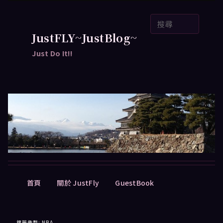
跳
跳
搜
至
至
尋
主
輔
JustFLY~JustBlog~
要
助
Just Do It!!
內
內
容
容
主
首頁
關於 JustFly
GuestBook
要
選
單
標籤彙整:
NBA