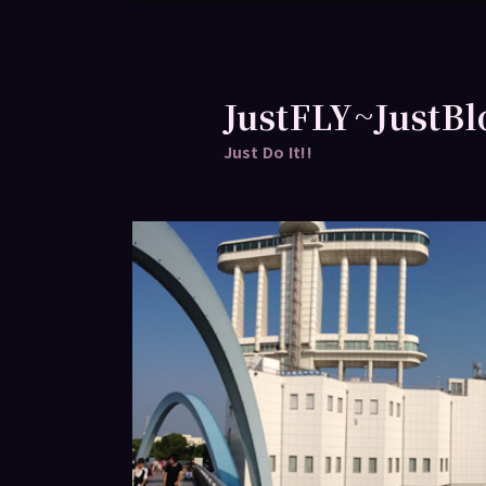
跳
跳
至
至
主
輔
要
助
JustFLY~JustBl
內
內
Just Do It!!
容
容