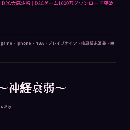
「
D2C大感謝祭 | D2Cゲーム1000万ダウンロード突破
、
game
、
iphone
、
NBA
、
ブレイブナイツ
、
疾風幕末演義
、
繚
]〜神経衰弱〜
ustFly