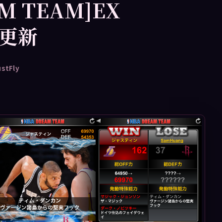
AM TEAM]EX
統更新
ustFly