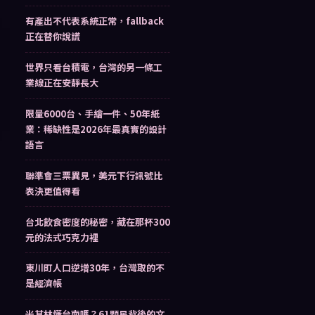
有產出不代表系統正常，fallback
正在替你說謊
世界只看台積電，台灣的另一條工
業線正在安靜長大
限量6000台、手繪一件、50年紙
業：稀缺性是2026年最真實的設計
語言
聯準會三票異見，美元下行訊號比
表決更值得看
台北飲食密度的秘密，藏在那杯300
元的法式巧克力裡
東川町人口逆增30年，台灣取的不
是經濟帳
米其林懂台南嗎？61顆星背後的文