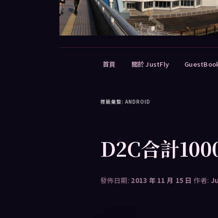
主
首頁
關於 JustFly
GuestBoo
要
選
單
標籤彙整:
ANDROID
D2C合計10
發佈日期:
2013 年 11 月 15 日
作者:
J