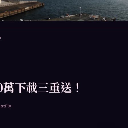
k
00萬下載三重送！
ustFly