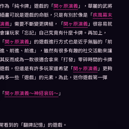
作為「純卡牌」遊戲的「
関ヶ原演義
」，華麗的武將
插畫可說是遊戲的命脈，只是有別於像是「
疾風幕末
演義
」需要不斷變更牌組，「
関ヶ原演義
」很容易就
會讓玩家「忘記」自己究竟有什麼卡牌。再加上，
「
関ヶ原演義
」的遊戲進行方式也是近乎無腦的「前
進、前進、前進」，雖然有很多有趣的社交活動來讓
其反而成為一款很適合拿來「打發」零碎時間的卡牌
遊戲，但還是有許多玩家還希望「
関ヶ原演義
」更夠
再多一些「遊戲」的元素，為此，迷你遊戲第一彈
「
関ヶ原演義〜神経衰弱〜
」
常看到的「翻牌記憶」的遊戲。