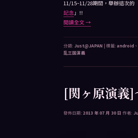
11/15~11/28期間，舉辦這次的
記念
」!!
閱讀全文
→
分類:
Just@JAPAN
|
標籤:
android
乱三国演義
[関ヶ原演義
發佈日期:
2013 年 07 月 30 日
作者:
J