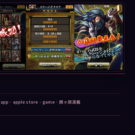
、
app
、
apple store
、
game
、
関ヶ原演義