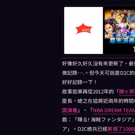
好像好久好久沒有來更新了，最
做記錄….。但今天可說是D2
好好記錄一下！
故事如果再從2012年的「
関ヶ原
麼長，總之在這將近兩年的時間
国演義
」、「
NBA DREAM TEA
戲：「喋る! 海賊ファンタジ
ア」。D2C總共已經
累積了100