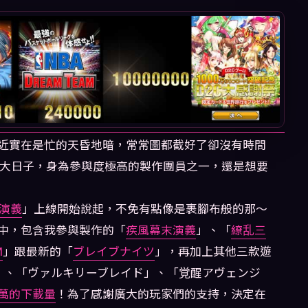
近實在是忙的天昏地暗，常常圖都截好了卻沒有時間
C的大日子，身為參與度極高的製作團員之一，還是想要
演義
」上線開始說起，不免有點像是裹腳布般的那～
中，包含我參與製作的「
疾風幕末演義
」、「
繚乱三
M
」跟最新的「
ブレイブナイツ
」，再加上其他三款遊
ア」、「ヴァルキリーブレイド」、「覚醒アヴェンジ
0萬的下載量
！為了感謝廣大的玩家們的支持，決定在