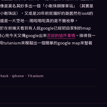
像是莫名其妙多出一個「小剛珠鋼彈車站」（其實是
小剛珠店），又或是20年前就鋪好的路居然在ios6的
還是一片空地….啪啦啪啦真的是不勝枚舉。
於在前幾天看到有人說google已經把自家制的map
心完今天又傳google出來
否認的這件事情
。搞得我一
tanium來模擬出一個簡單的google map來墊著
、
hack
、
iphone
、
Titanium