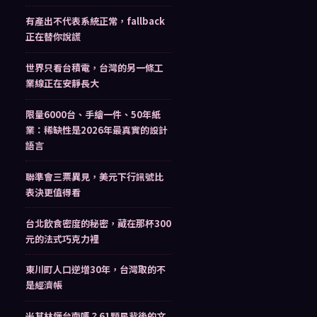
有產出不代表系統正常，fallback
正在替你說謊
世界只看台積電，台灣的另一條工
業線正在安靜長大
限量6000台、手繪一件、50年紙
業：稀缺性是2026年最真實的設計
語言
聯準會三票異見，美元下行訊號比
表決更值得看
台北飲食密度的秘密，藏在那杯300
元的法式巧克力裡
東川町人口逆增30年，台灣取的不
是經濟帳
米其林懂台南嗎？61顆星背後的文