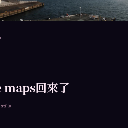
k
gle maps回來了
ustFly