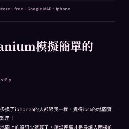
store
、
free
、
Google MAP
、
iphone
utanium模擬簡單的
ustFly
多換了iphone5的人都跟我一樣，覺得ios6的地圖實
難用！
地圖上的資訊少就算了，錯誤連篇才是最讓人困擾的