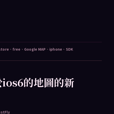
store
、
free
、
Google MAP
、
iphone
、
SDK
關於ios6的地圖的新
ustFly