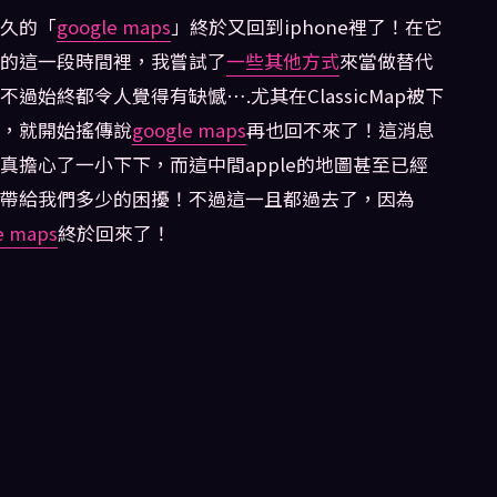
久的「
google maps
」終於又回到iphone裡了！在它
的這一段時間裡，我嘗試了
一些其他方式
來當做替代
不過始終都令人覺得有缺憾….尤其在ClassicMap被下
，就開始搖傳說
google maps
再也回不來了！這消息
真擔心了一小下下，而這中間apple的地圖甚至已經
帶給我們多少的困擾！不過這一且都過去了，因為
e maps
終於回來了！