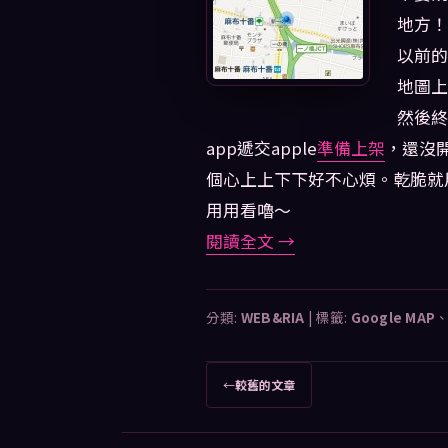
地方！
以前的
地圖上
然後終
app遞交apple
準備上架
，還沒開
個心上上下下好不心煩。乾脆就用tu
用用看嚕～
閱讀全文
→
分類:
WEB&RIA
|
標籤:
Google MAP
文
←
較舊的文章
章
導