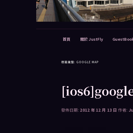
主
首頁
關於 JustFly
GuestBoo
要
選
單
標籤彙整:
GOOGLE MAP
[ios6]goo
發佈日期:
2012 年 12 月 13 日
作者:
J