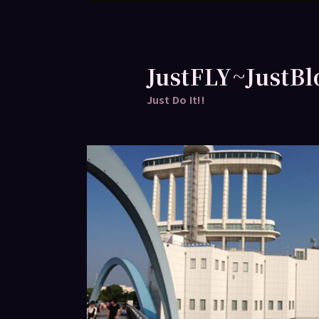
跳
跳
至
至
主
輔
要
助
JustFLY~JustBl
內
內
Just Do It!!
容
容