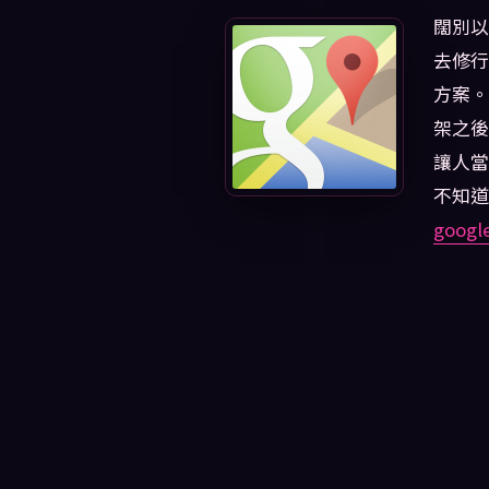
闊別以
去修行
方案。
架之後
讓人當
不知道
googl