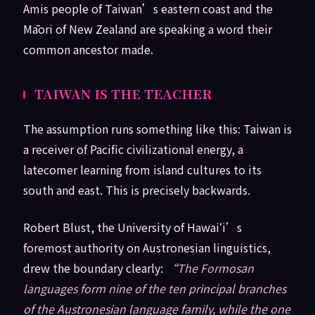
Amis people of Taiwan’s eastern coast and the
Māori of New Zealand are speaking a word their
common ancestor made.
TAIWAN IS THE TEACHER
The assumption runs something like this: Taiwan is
a receiver of Pacific civilizational energy, a
latecomer learning from island cultures to its
south and east. This is precisely backwards.
Robert Blust, the University of Hawaiʻi’s
foremost authority on Austronesian linguistics,
drew the boundary clearly:
“The Formosan
languages form nine of the ten principal branches
of the Austronesian language family, while the one