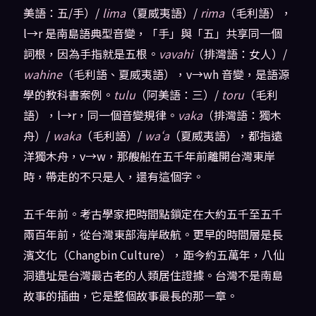
美語：五/手）/
lima
（夏威夷語）/
rima
（毛利語），
l→r 是南島語典型音變，「手」與「五」共享同一個
詞根，因為手指就是五根。
vavahi
（排灣語：女人）/
wahine
（毛利語、夏威夷語），v→wh 音變，是語源
學的教科書案例。
tulu
（阿美語：三）/
toru
（毛利
語），l→r，同一個音變規律。
vaka
（排灣語：獨木
舟）/
waka
（毛利語）/
waʻa
（夏威夷語），都指遠
洋獨木舟，v→w，那艘船在五千年前離開台灣東岸
時，帶走的不只是人，還有這個字。
五千年前。考古學家把時間點鎖定在大約五千至五千
兩百年前，從台灣東部海岸啟航。更早的時間層是長
濱文化（Changbin Culture），距今約五萬年，八仙
洞遺址是台灣最古老的人類居住證據。台灣不是南島
故事的插曲，它是整個故事最長的那一章。