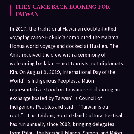
THEY CAME BACK LOOKING FOR
TAIWAN
In 2017, the traditional Hawaiian double-hulled
voyaging canoe Hōkūleʻa completed the Malama
Honua world voyage and docked at Hualien. The
Amis received the crew with a ceremony of
welcoming back kin — not tourists, not diplomats.
Kin. On August 9, 2019, International Day of the
World’s Indigenous Peoples, a Māori
representative stood on Taiwanese soil during an
exchange hosted by Taiwan’s Council of
Indigenous Peoples and said: “Taiwan is our
root.” The Taidong South Island Cultural Festival
has run annually since 2002, bringing delegates
from Palau, the Marshall Islands, Samoa, and Māori