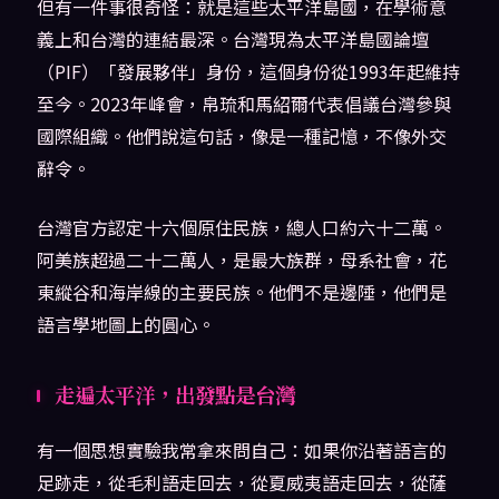
但有一件事很奇怪：就是這些太平洋島國，在學術意
義上和台灣的連結最深。台灣現為太平洋島國論壇
（PIF）「發展夥伴」身份，這個身份從1993年起維持
至今。2023年峰會，帛琉和馬紹爾代表倡議台灣參與
國際組織。他們說這句話，像是一種記憶，不像外交
辭令。
台灣官方認定十六個原住民族，總人口約六十二萬。
阿美族超過二十二萬人，是最大族群，母系社會，花
東縱谷和海岸線的主要民族。他們不是邊陲，他們是
語言學地圖上的圓心。
走遍太平洋，出發點是台灣
有一個思想實驗我常拿來問自己：如果你沿著語言的
足跡走，從毛利語走回去，從夏威夷語走回去，從薩