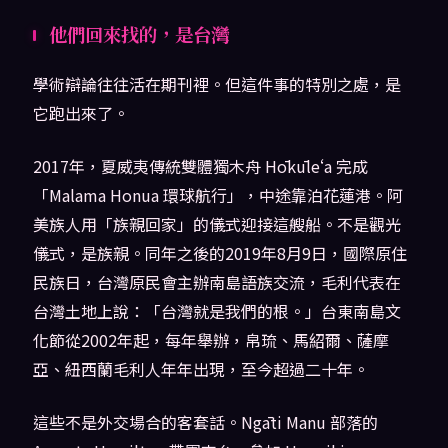
他們回來找的，是台灣
學術辯論往往活在期刊裡。但這件事的特別之處，是
它跑出來了。
2017年，夏威夷傳統雙體獨木舟 Hōkūleʻa 完成
「Malama Honua 環球航行」，中途靠泊花蓮港。阿
美族人用「族親回家」的儀式迎接這艘船。不是觀光
儀式，是族親。同年之後的2019年8月9日，國際原住
民族日，台灣原民會主辦南島語族交流，毛利代表在
台灣土地上說：「台灣就是我們的根。」台東南島文
化節從2002年起，每年舉辦，帛琉、馬紹爾、薩摩
亞、紐西蘭毛利人年年出現，至今超過二十年。
這些不是外交場合的客套話。Ngāti Manu 部落的