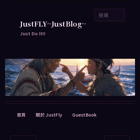
跳
搜
至
尋
主
JustFLY~JustBlog~
要
Just Do It!!
內
容
主
首頁
關於 JustFly
GuestBook
要
選
單