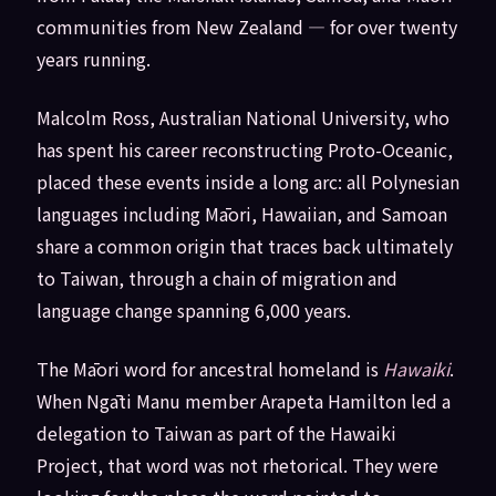
communities from New Zealand — for over twenty
years running.
Malcolm Ross, Australian National University, who
has spent his career reconstructing Proto-Oceanic,
placed these events inside a long arc: all Polynesian
languages including Māori, Hawaiian, and Samoan
share a common origin that traces back ultimately
to Taiwan, through a chain of migration and
language change spanning 6,000 years.
The Māori word for ancestral homeland is
Hawaiki
.
When Ngāti Manu member Arapeta Hamilton led a
delegation to Taiwan as part of the Hawaiki
Project, that word was not rhetorical. They were