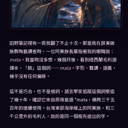
田野筆記裡有一頁我翻了不止十次。那是我在屏東做
族群陶藝調查時，一位阿美族長輩指著我的眼睛說：
mata
。我當時沒多想。幾個月後，看到紐西蘭毛利語
課本，「臉」這個詞——
mata
。字形、聲調、語義，
幾乎沒有任何偏移。
這不是巧合，也不是借詞。語言學家追蹤這個詞根追
了幾十年，確認它來自原南島語 *mata，橫跨三千五
百年的連續使用。台灣東部海岸線上的阿美族，和三
千公里外的毛利人，說的是同一個祖先造出的字。