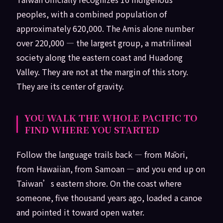
peoples, with a combined population of
approximately 620,000. The Amis alone number
over 220,000 — the largest group, a matrilineal
society along the eastern coast and Huadong
Valley. They are not at the margin of this story.
They are its center of gravity.
YOU WALK THE WHOLE PACIFIC TO
FIND WHERE YOU STARTED
Follow the language trails back — from Māori,
from Hawaiian, from Samoan — and you end up on
Taiwan’s eastern shore. On the coast where
someone, five thousand years ago, loaded a canoe
and pointed it toward open water.