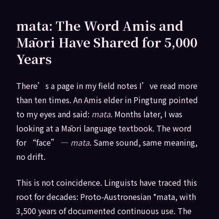
mata: The Word Amis and
Māori Have Shared for 5,000
Years
There’s a page in my field notes I’ve read more
than ten times. An Amis elder in Pingtung pointed
to my eyes and said:
mata
. Months later, I was
looking at a Māori language textbook. The word
for “face” —
mata
. Same sound, same meaning,
no drift.
This is not coincidence. Linguists have traced this
root for decades: Proto-Austronesian *mata, with
3,500 years of documented continuous use. The