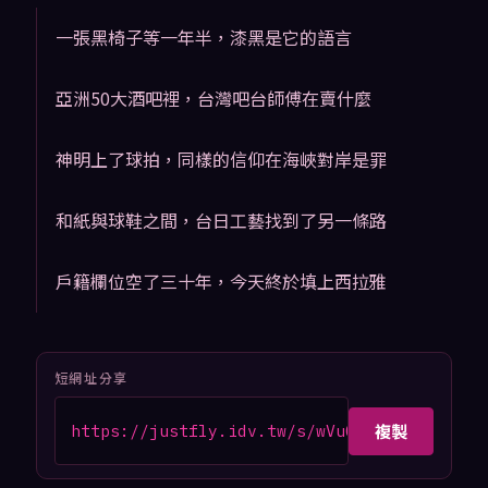
一張黑椅子等一年半，漆黑是它的語言
亞洲50大酒吧裡，台灣吧台師傅在賣什麼
神明上了球拍，同樣的信仰在海峽對岸是罪
和紙與球鞋之間，台日工藝找到了另一條路
戶籍欄位空了三十年，今天終於填上西拉雅
短網址分享
複製
https://justfly.idv.tw/s/wVuGKGk