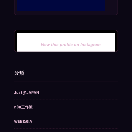
View this profile on Instagram
分類
Just@JAPAN
n8n工作流
WEB&RIA