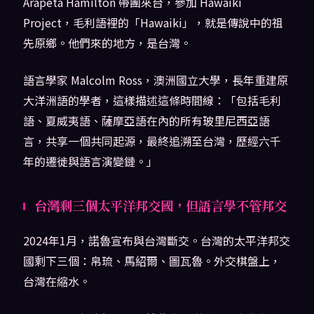
Arapeta Hamilton 帶團來台，參加 Hawaiki
Project，毛利語裡的「Hawaiki」，就是傳說中的祖
先原鄉。他們來的地方，是台灣。
語言學家 Malcolm Ross，澳洲國立大學，長年重建原
大洋洲語的學者，這樣描述這條時間線：「包括毛利
語、夏威夷語、薩摩亞語在內的所有玻里尼西亞語
言，共享一個共同起源，最終追溯至台灣，歷經六千
年的遷徙與語言演變鏈。」
台灣剩三個太平洋邦交國，但語言學不管邦交
2024年1月，諾魯宣布與台灣斷交。台灣的太平洋邦交
國剩下三個：帛琉、馬紹爾、圖瓦魯。外交棋盤上，
台灣在縮水。