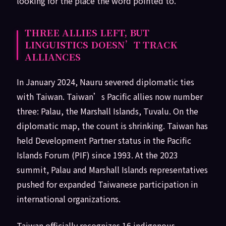
looking for the place the word pointed to.
THREE ALLIES LEFT, BUT
LINGUISTICS DOESN’T TRACK
ALLIANCES
In January 2024, Nauru severed diplomatic ties
with Taiwan. Taiwan’s Pacific allies now number
three: Palau, the Marshall Islands, Tuvalu. On the
diplomatic map, the count is shrinking. Taiwan has
held Development Partner status in the Pacific
Islands Forum (PIF) since 1993. At the 2023
summit, Palau and Marshall Islands representatives
pushed for expanded Taiwanese participation in
international organizations.
Taiwan officially recognizes 16 indigenous