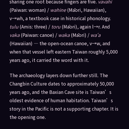
sharing one root because fingers are five.
vavahi
(Paiwan: woman) /
wahine
(Māori, Hawaiian),
v→wh, a textbook case in historical phonology.
tulu
(Amis: three) /
toru
(Māori), again l→r. And
vaka
(Paiwan: canoe) /
waka
(Māori) /
waʻa
(Hawaiian) — the open-ocean canoe, v→w, and
when that vessel left eastern Taiwan roughly 5,000
years ago, it carried the word with it.
The archaeology layers down further still. The
Changbin Culture dates to approximately 50,000
years ago, and the Baxian Cave site is Taiwan’s
oldest evidence of human habitation. Taiwan’s
story in the Pacific is not a supporting chapter. It is
the opening one.