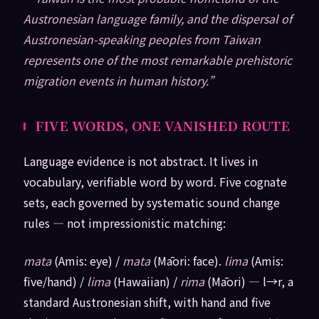
Austronesian language family, and the dispersal of
Austronesian-speaking peoples from Taiwan
represents one of the most remarkable prehistoric
migration events in human history.”
FIVE WORDS, ONE VANISHED ROUTE
Language evidence is not abstract. It lives in
vocabulary, verifiable word by word. Five cognate
sets, each governed by systematic sound change
rules — not impressionistic matching:
mata
(Amis: eye) /
mata
(Māori: face).
lima
(Amis:
five/hand) /
lima
(Hawaiian) /
rima
(Māori) — l→r, a
standard Austronesian shift, with hand and five