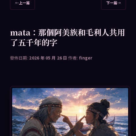
文
←
上一篇
下一篇
→
章
導
覽
mata：那個阿美族和毛利人共用
了五千年的字
發佈日期:
2026 年 05 月 26 日
作者:
finger