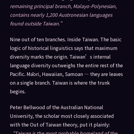
remaining principal branch, Malayo-Polynesian,
contains nearly 1,200 Austronesian languages
found outside Taiwan.”
Nine out of ten branches. Inside Taiwan. The basic
logic of historical linguistics says that maximum
diversity marks the origin. Taiwan’s internal
language diversity outweighs the entire rest of the
Pacific. Māori, Hawaiian, Samoan — they are leaves
on a single branch. Taiwan is where the trunk
begins.
Peter Bellwood of the Australian National
University, the scholar most closely associated
with the Out of Taiwan theory, put it plainly:
“Taiwan is the most probable homeland of the