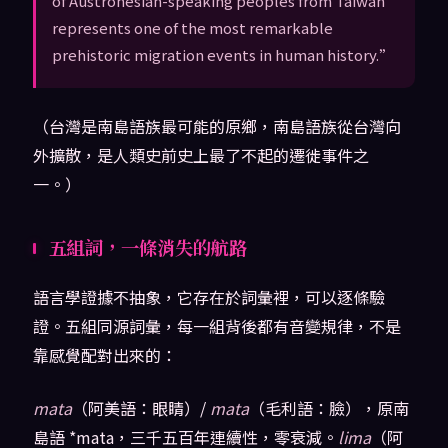
of Austronesian-speaking peoples from Taiwan
represents one of the most remarkable
prehistoric migration events in human history.”
（台灣是南島語族最可能的原鄉，南島語族從台灣向
外擴散，是人類史前史上最了不起的遷徙事件之
一。）
五組詞，一條消失的航路
語言學證據不抽象，它存在於詞彙裡，可以逐條驗
證。五組同源詞彙，每一組背後都有音變規律，不是
靠感覺配對出來的：
mata
（阿美語：眼睛）/
mata
（毛利語：臉），原南
島語 *mata，三千五百年連續性，零衰減。
lima
（阿