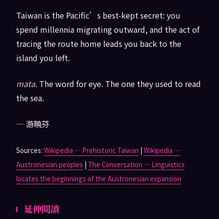
Taiwan is the Pacific’s best-kept secret: you
spend millennia migrating outward, and the act of
tracing the route home leads you back to the
island you left.
mata
. The word for eye. The one they used to read
the sea.
— 游曉芬
Sources:
Wikipedia — Prehistoric Taiwan
|
Wikipedia —
Austronesian peoples
|
The Conversation — Linguistics
locates the beginnings of the Austronesian expansion
延伸閱讀