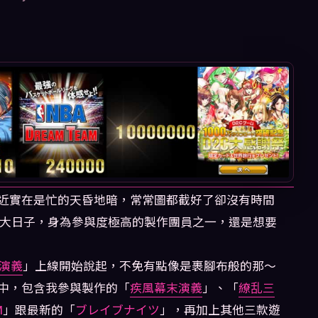
近實在是忙的天昏地暗，常常圖都截好了卻沒有時間
C的大日子，身為參與度極高的製作團員之一，還是想要
演義
」上線開始說起，不免有點像是裹腳布般的那～
中，包含我參與製作的「
疾風幕末演義
」、「
繚乱三
M
」跟最新的「
ブレイブナイツ
」，再加上其他三款遊