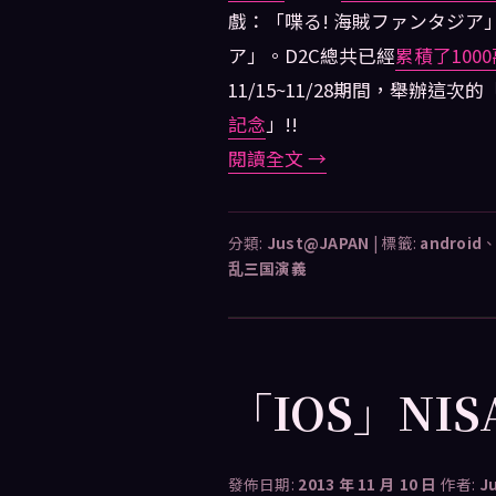
戲：「喋る! 海賊ファンタジ
ア」。D2C總共已經
累積了100
11/15~11/28期間，舉辦這次的
記念
」!!
閱讀全文
→
分類:
Just@JAPAN
|
標籤:
android
乱三国演義
「IOS」NISA
發佈日期:
2013 年 11 月 10 日
作者:
J