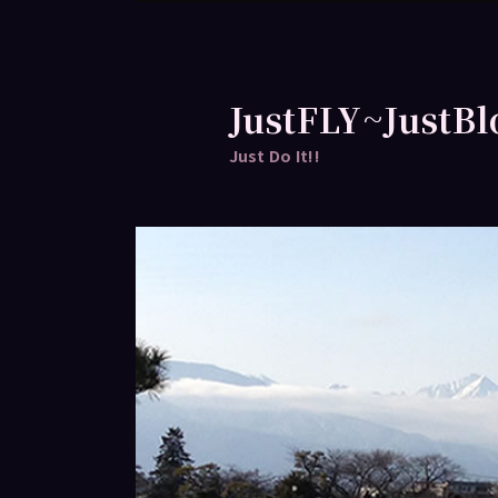
跳
跳
至
至
主
輔
要
助
JustFLY~JustBl
內
內
Just Do It!!
容
容