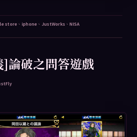
le store
、
iphone
、
JustWorks
、
NISA
義]論破之問答遊戲
ustFly