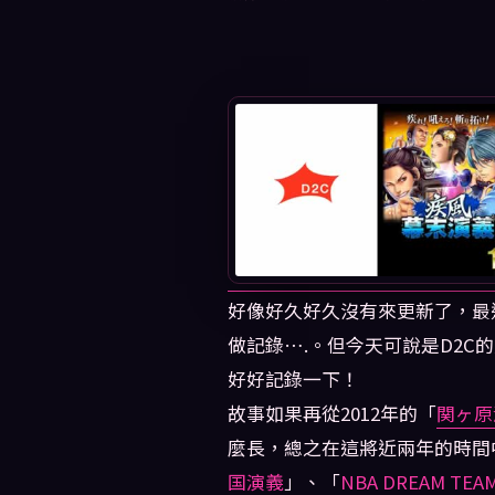
好像好久好久沒有來更新了，最
做記錄….。但今天可說是D2
好好記錄一下！
故事如果再從2012年的「
関ヶ原
麼長，總之在這將近兩年的時間
国演義
」、「
NBA DREAM TEA