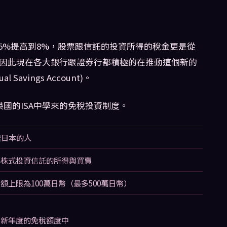
5%提高到8%，股票跟信託的投資所得的稅金更是從
15％!也因此現在各大銀行跟證券行都積極的在推動這個新的
al Savings Account)。
英國的ISA中學來的免稅投資制度。
居日本的人
募株式投資信託的所得與買賣
額上限為100萬日幣（最多500萬日幣）
到新年度的免稅額度中