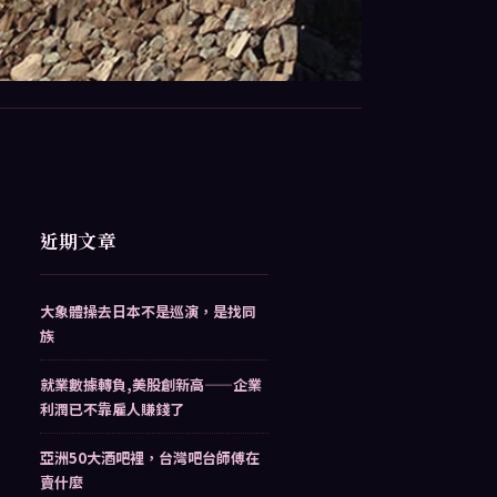
近期文章
大象體操去日本不是巡演，是找同
族
就業數據轉負,美股創新高——企業
利潤已不靠雇人賺錢了
亞洲50大酒吧裡，台灣吧台師傅在
賣什麼