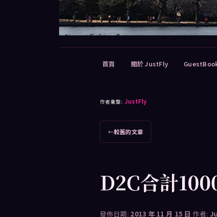
主
首頁
關於 JustFly
GuestBoo
要
選
單
JustFly
作者彙整:
文
←
較舊的文章
章
導
覽
D2C合計10
發佈日期:
2013 年 11 月 15 日
作者:
J