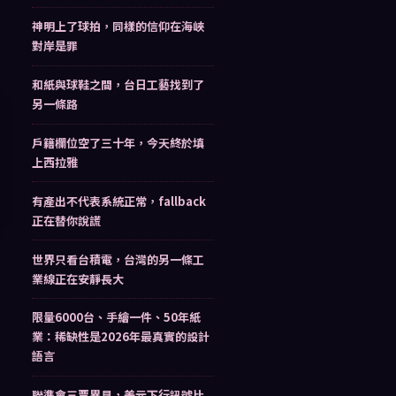
神明上了球拍，同樣的信仰在海峽
對岸是罪
和紙與球鞋之間，台日工藝找到了
另一條路
戶籍欄位空了三十年，今天終於填
上西拉雅
有產出不代表系統正常，fallback
正在替你說謊
世界只看台積電，台灣的另一條工
業線正在安靜長大
限量6000台、手繪一件、50年紙
業：稀缺性是2026年最真實的設計
語言
聯準會三票異見，美元下行訊號比