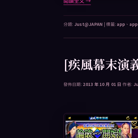
閱讀全文
→
分類:
Just@JAPAN
|
標籤:
app
、
app
[疾風幕末演
發佈日期:
2013 年 10 月 01 日
作者:
J