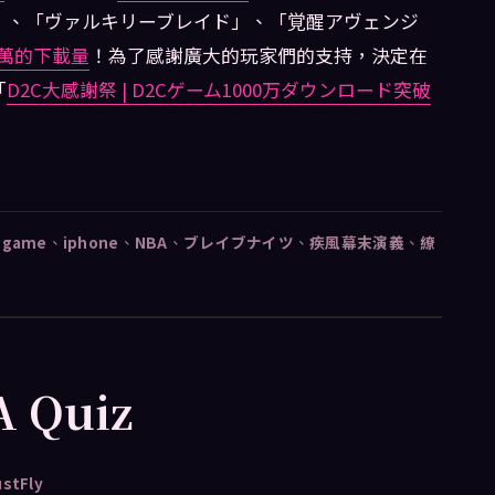
ア」、「ヴァルキリーブレイド」、「覚醒アヴェンジ
0萬的下載量
！為了感謝廣大的玩家們的支持，決定在
「
D2C大感謝祭 | D2Cゲーム1000万ダウンロード突破
、
game
、
iphone
、
NBA
、
ブレイブナイツ
、
疾風幕末演義
、
繚
 Quiz
ustFly