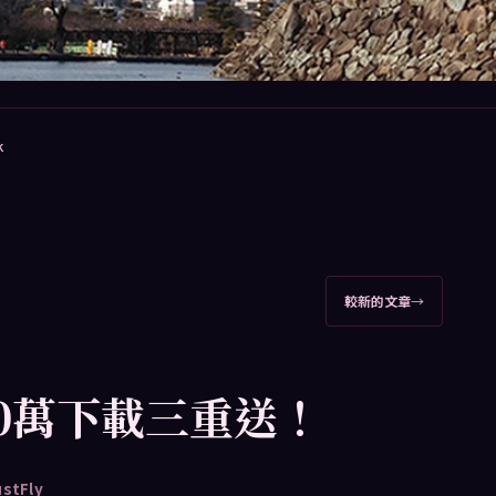
k
較新的文章
→
00萬下載三重送！
ustFly