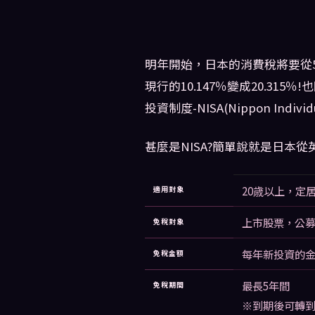
明年開始，日本的消費稅將要從
現行的10.147％變成20.3
投資制度-NISA(Nippon Individu
甚麼是NISA?簡單說就是日本從
20歳以上，定
適用對象
上市股票，公
免稅對象
每年新投資的金
免稅金額
最長5年間
免稅期間
※到期後可轉