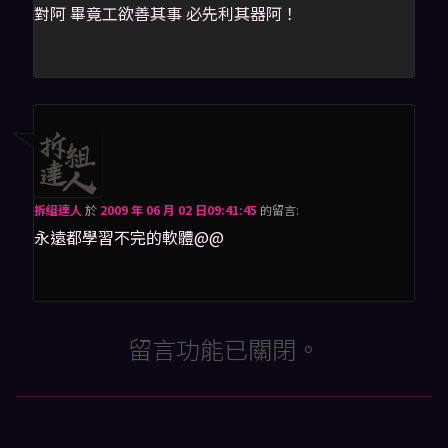
對阿 畢竟工欲善其事 必先利其器阿！
拆組達人
於
2009 年 06 月 02 日09:41:45
的
留言:
永遠都學習不完的軟體@@
留言功能已關閉。