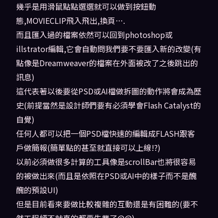
幾乎是用滑鼠點點選選就可以做到按鈕動
態,MOVIECLIP飛入飛出,換頁….
而且匯入過的檔案依然可以回到photoshop或
illstrator編輯,它會自動問我們要不要匯入新的改變(有
點像是Dreamweaver的檔案在外面被改了之後跳出的
訊息)
這代表著以後要從PSD或AI檔做拆圖的動作將會成為歷
史(前提當然是設計師們要有必須學會Flash Catalyst的
自覺)
任何人都可以把一個PSD檔快速的編輯成FLASH跟客
戶做簡報(簡單點的甚至就直接可以上線!?)
以前必須做很多計算的工具像是scrollBar也將很容易
的被做出來(而且是依照在PSD或AI中的樣子而不是醜
醜的預設UI)
但是目前看來要做比較複雜的互動還是有困難的(要不
然工程師不就真的都要失業了@@)