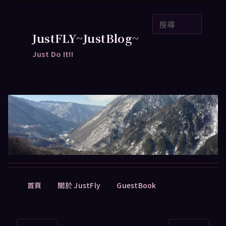
跳
搜
至
尋
主
JustFLY~JustBlog~
要
Just Do It!!
內
容
主
首頁
關於 JustFly
GuestBook
要
選
單