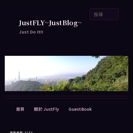
跳
跳
搜
至
至
尋
主
輔
JustFLY~JustBlog~
要
助
Just Do It!!
內
內
容
容
主
首頁
關於 JustFly
GuestBook
要
選
單
標籤彙整:
FLEX