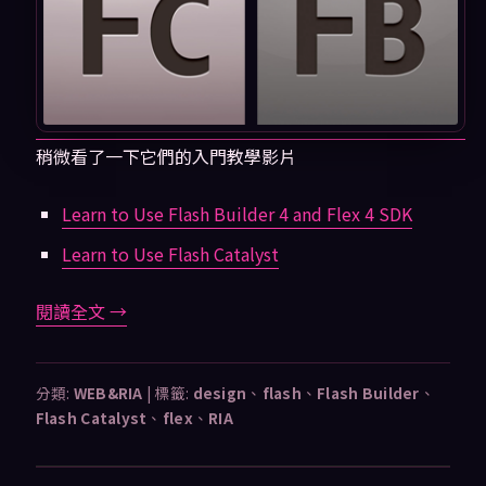
稍微看了一下它們的入門教學影片
Learn to Use Flash Builder 4 and Flex 4 SDK
Learn to Use Flash Catalyst
閱讀全文
→
分類:
WEB&RIA
|
標籤:
design
、
flash
、
Flash Builder
、
Flash Catalyst
、
flex
、
RIA