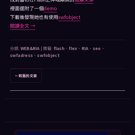
裡面還附了一個
demo
下載後發現她也有使用
swfobject
閱讀全文
→
分類:
WEB&RIA
|
標籤:
flash
、
flex
、
RIA
、
seo
、
swfadress
、
swfobject
文
←
較舊的文章
章
導
覽