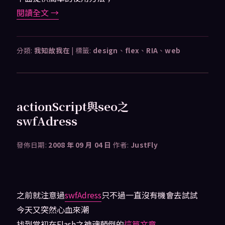
閱讀全文
→
分類:
我知故我在
|
標籤:
design
、
flex
、
RIA
、
web
actionScript與seo之
swfAdress
發佈日期:
2008 年 09 月 04 日
作者:
JustFly
之前就注意過
swfAdress
只不過一直沒有機會去試試
今天又突然心血來潮
找到當初在Flash之神魂顛倒的
這篇文章