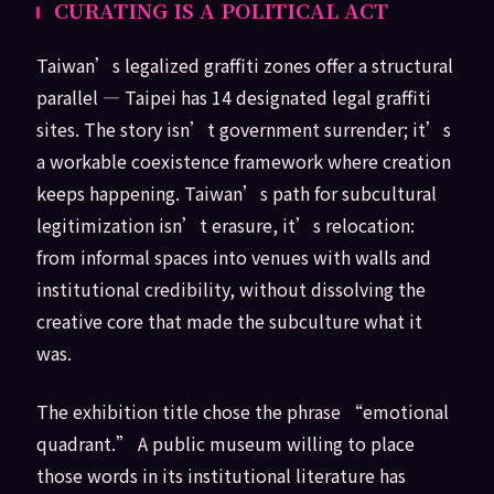
CURATING IS A POLITICAL ACT
Taiwan’s legalized graffiti zones offer a structural
parallel — Taipei has 14 designated legal graffiti
sites. The story isn’t government surrender; it’s
a workable coexistence framework where creation
keeps happening. Taiwan’s path for subcultural
legitimization isn’t erasure, it’s relocation:
from informal spaces into venues with walls and
institutional credibility, without dissolving the
creative core that made the subculture what it
was.
The exhibition title chose the phrase “emotional
quadrant.” A public museum willing to place
those words in its institutional literature has