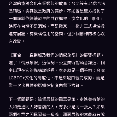
台灣的塗鴉文化有個類似的故事：台北設有14處合法
塗鴉區，與其說是政府的讓步，不如說是雙方找到了
一個讓創作繼續發生的共存框架。次文化的「馴化」
路徑在台灣不是消滅，而是搬家——從非正式場域搬
進有展牆、有機構信用的空間，但那個創作的核心沒
有改變。
《百合——直到觸及我們的情感象限》的展覽標題，
選了「情感象限」這個詞。公立美術館願意讓這四個
字出現在它的機構論述裡，本身就是一個答案：台灣
LGBTQ+文化的制度化，不是靠喊口號完成的，而是
靠一次次具體的選擇在制度內留下痕跡。
下一個問題是：這個展覽的觀眾是誰，走進美術館的
人和走進同人誌書店的人，有多少是同一批人？如果
兩個社群之間還隔著一道牆，那面展牆的意義就只說