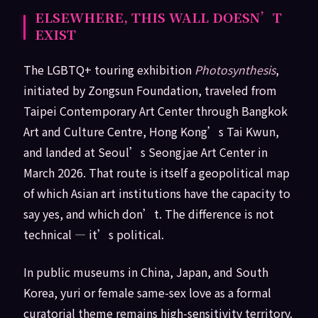
ELSEWHERE, THIS WALL DOESN’T
EXIST
The LGBTQ+ touring exhibition
Photosynthesis
,
initiated by Zongsun Foundation, traveled from
Taipei Contemporary Art Center through Bangkok
Art and Culture Centre, Hong Kong’s Tai Kwun,
and landed at Seoul’s Seongjae Art Center in
March 2026. That route is itself a geopolitical map
of which Asian art institutions have the capacity to
say yes, and which don’t. The difference is not
technical — it’s political.
In public museums in China, Japan, and South
Korea, yuri or female same-sex love as a formal
curatorial theme remains high-sensitivity territory.