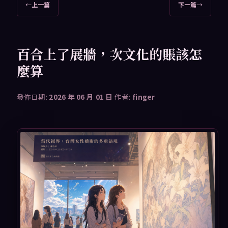
文
←
上一篇
下一篇
→
章
導
覽
百合上了展牆，次文化的賬該怎
麼算
發佈日期:
2026 年 06 月 01 日
作者:
finger