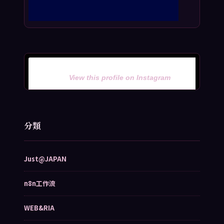
View this profile on Instagram
分類
Just@JAPAN
n8n工作流
WEB&RIA