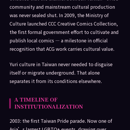
community and mainstream cultural production
was never sealed shut. In 2009, the Ministry of
Culture launched CCC Creative Comics Collection,
the first formal government effort to cultivate and
publish local comics — a milestone in official
recognition that ACG work carries cultural value.
Yuri culture in Taiwan never needed to disguise
itself or migrate underground. That alone
separates it from its conditions elsewhere.
A TIMELINE OF
INSTITUTIONALIZATION
2003: the first Taiwan Pride parade. Now one of
Asia’s largest LGBTQ+ events, drawing over