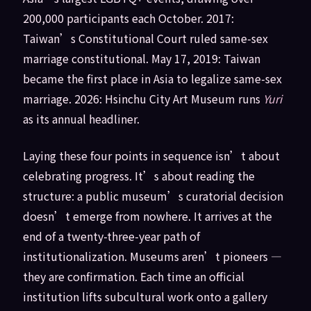
200,000 participants each October. 2017:
Taiwan’s Constitutional Court ruled same-sex
marriage constitutional. May 17, 2019: Taiwan
became the first place in Asia to legalize same-sex
marriage. 2026: Hsinchu City Art Museum runs
Yuri
as its annual headliner.
Laying these four points in sequence isn’t about
celebrating progress. It’s about reading the
structure: a public museum’s curatorial decision
doesn’t emerge from nowhere. It arrives at the
end of a twenty-three-year path of
institutionalization. Museums aren’t pioneers —
they are confirmation. Each time an official
institution lifts subcultural work onto a gallery