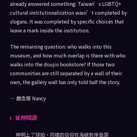
already answered something: Taiwan’s LGBTQ+
cultural institutionalization wasn’t completed by
slogans. It was completed by specific choices that
leave a mark inside the institution.
The remaining question: who walks into this
museum, and how much overlap is there with who
walks into the doujin bookstore? If those two
communities are still separated by a wall of their
own, the gallery wall has only told half the story.
— 趙念慈 Nancy
延伸閱讀
神明上了球拍，同樣的信仰在海峽對岸是罪