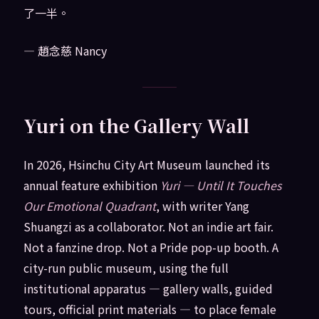
了一半。
— 趙念慈 Nancy
Yuri on the Gallery Wall
In 2026, Hsinchu City Art Museum launched its
annual feature exhibition
Yuri — Until It Touches
Our Emotional Quadrant
, with writer Yang
Shuangzi as a collaborator. Not an indie art fair.
Not a fanzine drop. Not a Pride pop-up booth. A
city-run public museum, using the full
institutional apparatus — gallery walls, guided
tours, official print materials — to place female