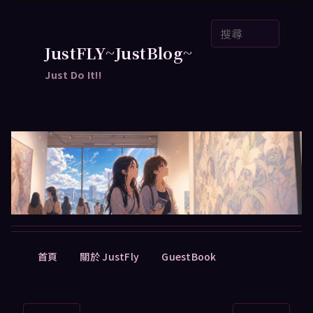
跳
搜
至
尋
主
JustFLY~JustBlog~
要
Just Do It!!
內
容
主
首頁
關於 JustFly
GuestBook
要
選
單