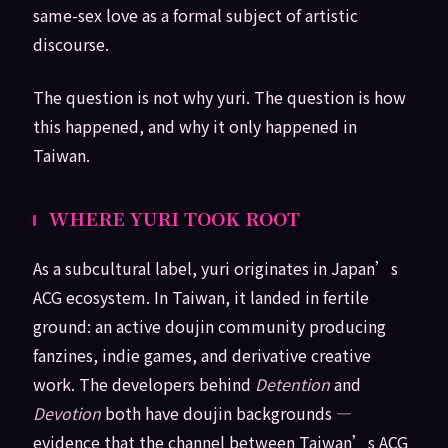
same-sex love as a formal subject of artistic
discourse.
The question is not why yuri. The question is how
this happened, and why it only happened in
Taiwan.
WHERE YURI TOOK ROOT
As a subcultural label, yuri originates in Japan’s
ACG ecosystem. In Taiwan, it landed in fertile
ground: an active doujin community producing
fanzines, indie games, and derivative creative
work. The developers behind
Detention
and
Devotion
both have doujin backgrounds —
evidence that the channel between Taiwan’s ACG