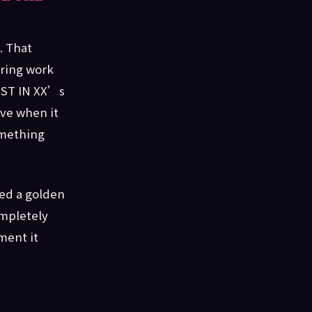
. That
ring work
JUST IN XX’s
ve when it
something
ied a golden
ompletely
ment it