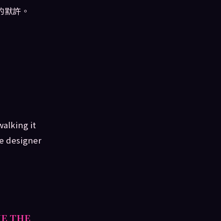
的默許。
walking it
he designer
VE THE