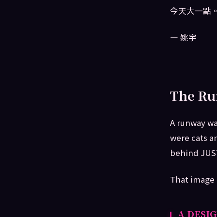
今天大一點。
— 姚宇
The Ru
A runway was
were cats a
behind JUST
That image 
A DESI