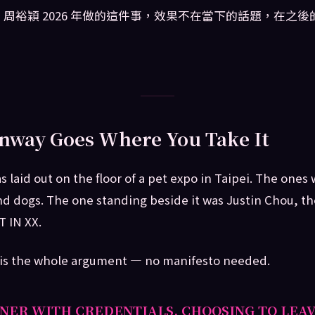
周裕穎 2026 年做的這件事，效果不在當下的話題，在之後
nway Goes Where You Take It
 laid out on the floor of a pet expo in Taipei. The ones 
nd dogs. The one standing beside it was Justin Chou, t
 IN XX.
is the whole argument — no manifesto needed.
GNER WITH CREDENTIALS, CHOOSING TO LEA