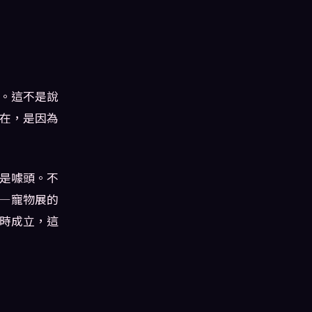
。這不是說
在，是因為
是噱頭。不
—寵物展的
時成立，這