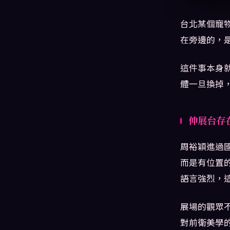
台北某個寵
在旁邊的，
這件事本身
體一旦換掉
伸展台存
周裕穎進過
而是有位置的
語言強烈，
展場的觀眾
對前衛美學