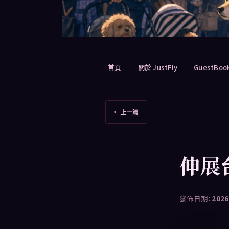
主
首頁
關於 JustFly
GuestBoo
要
選
單
文
←
上一篇
章
導
覽
伸展
發佈日期:
2026