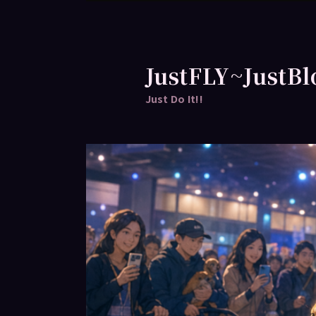
跳
至
主
要
JustFLY~JustBl
內
Just Do It!!
容