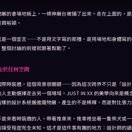
物展的會場地板上，一條伸展台被鋪了出來。走在上面的，是
是周裕穎。
就是一個宣言——不是用文字寫的那種，是用場地和身體寫的
，整個討論的前提就跟著鬆動了。
在於任何空間
國際時裝週，這個背景很關鍵——因為這次跨界不只是「設計
人主動選擇走去另一個場域。JUST IN XX 的美學向來是
這樣的設計系統搬進寵物展，產生的不是稀釋，而是對比張力
不是來看時裝週的人。帶著推車來，推車裡坐著一隻柴犬或一
的接受程度完全未知。這才是這件事有趣的地方：設計師的語