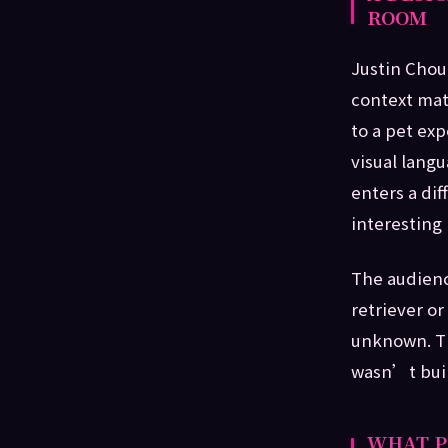
ROOM
Justin Chou
context mat
to a pet exp
visual lang
enters a dif
interesting
The audienc
retriever or
unknown. Th
wasn’t built
WHAT P