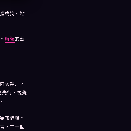
貓或狗。站
。
時裝
的載
師玩票」，
概念先行、視覺
。
隻布偶貓。
言，在一個