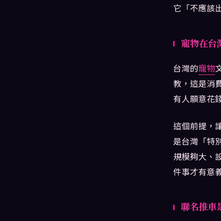
它「不應該
寵物在台
台灣的
寵物
教，這是消
有人願意花
這個前提，
是台灣「特
規模夠大、
件事才有意
聯名推車