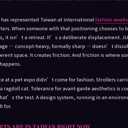
 has represented Taiwan at international
fashion weeks
ters. When someone with that positioning chooses to b
o, it isn’t a retreat. It’s a deliberate displacement. 
uage — concept-heavy, formally sharp — doesn’t dissol
ferent space. It creates friction. And friction is where 
 happens.
e at a pet expo didn’t come for fashion. Strollers carr
 a ragdoll cat. Tolerance for avant-garde aesthetics is c
at’s the test. A design system, running in an environ
 for.
ETS ARE IN TAIWAN RIGHT NOW