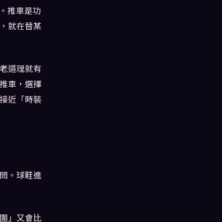
分。推車是功
，就在替某
老道理就有
推車，選擇
接近「時裝
問。球鞋進
圍」又會比