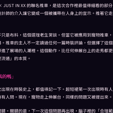
× JUST IN XX 的聯名推車，是這次合作裡最值得細看的部
設計師的介入讓它變成一個被攜帶在人身上的宣示。推著它走
。
不只是布料，這個道理老生常談。但當它被應用到寵物推車，
場。推車的主人不一定讀過任何一篇時裝評論，但選擇了這個
帶進了展場的人潮裡。這個動作，比任何伸展台上的走秀都更
裡流通」的本質。
真的嗎」
次出現在時裝史上，都值得記一下。超短裙第一次出現時有人
時有人問。現在，寵物走上伸展台，同樣的問題又被提出來。
關鍵。關鍵的是，下一次這個問題再出現，腦子裡的「合理範