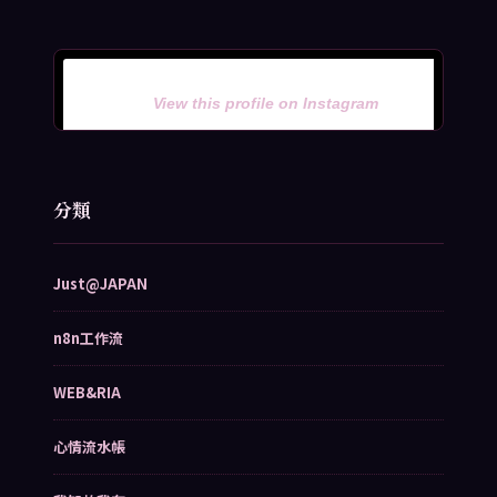
View this profile on Instagram
分類
Just@JAPAN
n8n工作流
WEB&RIA
心情流水帳