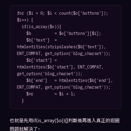
for ($i = 0; $i < count($o['buttons']); 
$i++) {

	if(is_array($o)){

		$b          = $o['buttons'][$i];

		$b['text']  = 
htmlentities(stripslashes($b['text']), 
ENT_COMPAT, get_option('blog_charset'));

		$b['start'] = 
htmlentities($b['start'], ENT_COMPAT, 
get_option('blog_charset'));

		$b['end']   = htmlentities($b['end'], 
ENT_COMPAT, get_option('blog_charset'));

		$nr         = $i + 1;

也就是先用if(is_array($o)){}判斷後再進入真正的迴圈
問題就解決了~