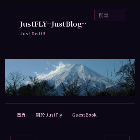
跳
搜
至
尋
主
JustFLY~JustBlog~
要
Just Do It!!
內
容
主
首頁
關於 JustFly
GuestBook
要
選
單