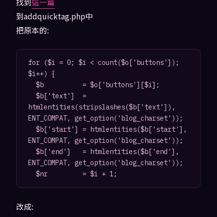
找到
這一篇
到addquicktag.php中
把原本的:
for ($i = 0; $i < count($o['buttons']); 
$i++) {

	$b          = $o['buttons'][$i];

	$b['text']  = 
htmlentities(stripslashes($b['text']), 
ENT_COMPAT, get_option('blog_charset'));

	$b['start'] = htmlentities($b['start'], 
ENT_COMPAT, get_option('blog_charset'));

	$b['end']   = htmlentities($b['end'], 
ENT_COMPAT, get_option('blog_charset'));

改成: