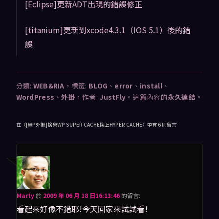
[Eclipse]更新ADT出現的錯誤修正
[titanium]更新到xcode4.3.1（IOS 5.1）後的錯
誤
分類:
WEB&RIA
，標籤:
BLOG
、
error
、
install
、
WordPress
、
外掛
，作者:
JustFly
。這篇內容的
永久連結
。
在〈
[WP外掛]捨棄WP SUPER CACHE換上HYPER CACHE
〉中有 6 則留言
Marty
於
2009 年 06 月 18 日16:13:46
的
留言:
看起來好像不錯耶!今天回家來試試看!