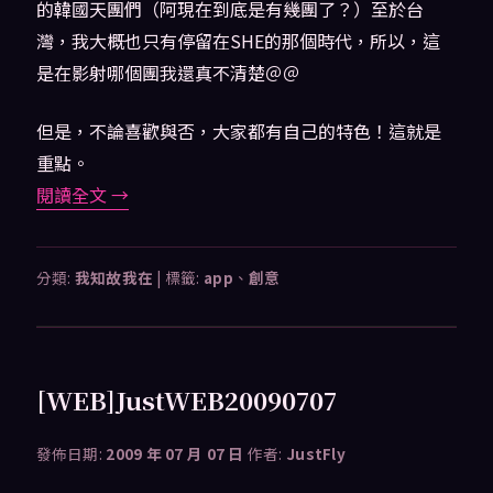
的韓國天團們（阿現在到底是有幾團了？）至於台
灣，我大概也只有停留在SHE的那個時代，所以，這
是在影射哪個團我還真不清楚＠＠
但是，不論喜歡與否，大家都有自己的特色！這就是
重點。
閱讀全文
→
分類:
我知故我在
|
標籤:
app
、
創意
[WEB]JustWEB20090707
發佈日期:
2009 年 07 月 07 日
作者:
JustFly