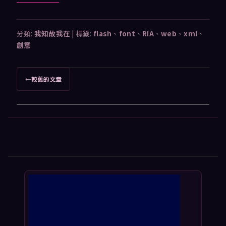
分類:
我知故我在
|
標籤:
flash
、
font
、
RIA
、
web
、
xml
、
創意
文
←
較舊的文章
章
導
覽