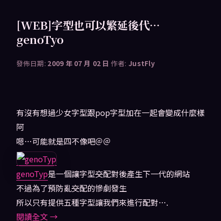
[WEB]字型也可以繁延後代…
genoTyo
發佈日期:
2009 年 07 月 02 日
作者:
JustFly
有沒有想過少女字型跟pop字型加在一起會變成什麼樣
阿
嗯…可能就是四不像吧＠＠
genoTyp
是一個讓字型
交
配對後產生下一代的網站
不過為了預防亂
交
配的慘劇發生
所以只有提供五種字型讓我們來進行配對….
閱讀全文
→