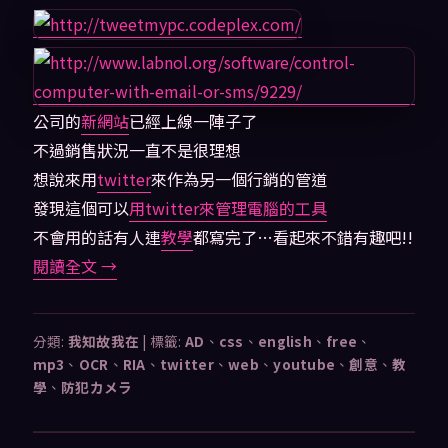
公司的
新網站
已經上線一陣子了
不過銷售狀況一直不是很理想
想說來用
twitter
來作為另一個行銷的管道
發現這個可以
用twitter來管理電腦的工具
不會用的話有人連
教學
都寫完了…看起來不錯有趣吧!!
閱讀全文
→
分類:
我知故我在
|
標籤:
AD
、
css
、
english
、
free
、
mp3
、
OCR
、
RIA
、
twitter
、
web
、
youtube
、
創意
、
教
學
、
防犯カメラ