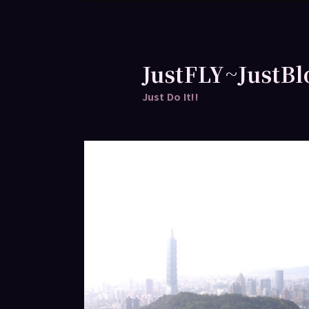
跳
至
主
要
JustFLY~JustBl
內
Just Do It!!
容