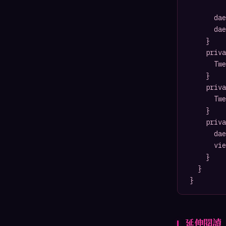
			dae.useOwnContainer = true;

			dae.getChildByName("COLLADA_Scene").getChildByName("Mesh_Object").useOwnContainer = true;

		}

		private function daeOverHandler(e:InteractiveScene3DEvent) {

			Tweener.addTween(dae, {alpha:0.5 , time:0.5});

		}

		private function daeOutHandler(e:InteractiveScene3DEvent) {

			Tweener.addTween(dae, {alpha:1 , time:0.5});

		}

		private function onEventRender3D(e:Event):void{

			dae.rotationY += 2;

			view.singleRender();

		}

	}

}
延伸閱讀