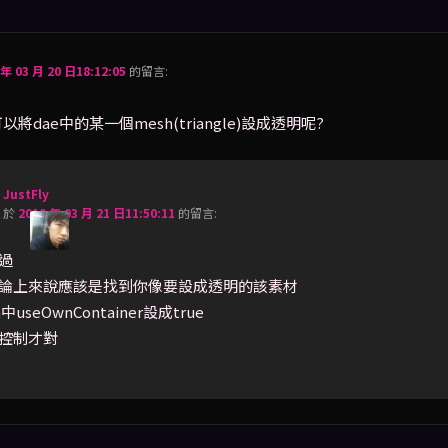
 年 03 月 20 日18:12:05
的
留言:
將dae中的某一個mesh(triangle)設成透明呢?
JustFly
於
2010 年 03 月 21 日11:50:11
的
留言:
過
論上來說應該是找到你像要設成透明的該素材
h中useOwnContainer設成true
控制才對