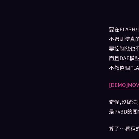
要在FLASH
不過即使真的
要控制他也
而且DAE模
不然整個FLA
[DEMO]M
奇怪,沒辦法
是PV3D的關
算了…看程式