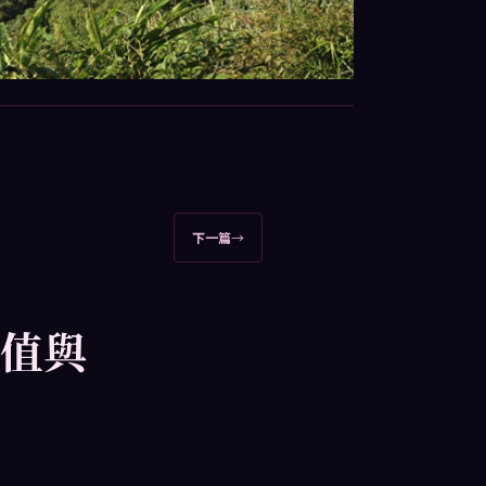
下一篇
→
a值與