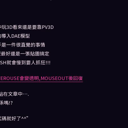
中玩3D看來還是要靠PV3D
導入DAE模型
不是一件很直覺的事情
型最好還是一張貼圖搞定
SH就會慢到要人抓狂!!!
OVEROUSE會變透明,MOUSEOUT後回復
貼在文章中….
係嗎!?
碼就好了^^”