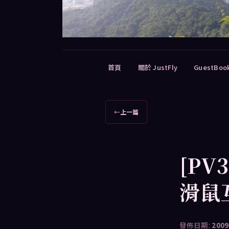
主
首頁
關於 JustFly
GuestBoo
要
選
單
文
←
上一篇
章
導
覽
[PV
滑鼠
發佈日期:
2009