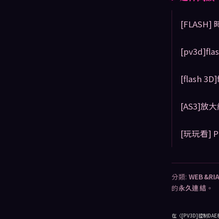
[FLASH]
[pv3d]f
[flash 
[AS3]
[玩玩看] Pr
分類:
WEB&RI
的
永久連結
。
在〈
[PV3D]控制D