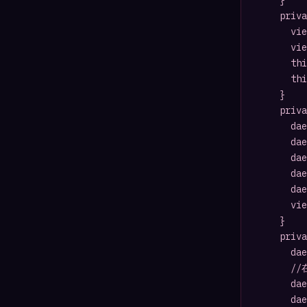
		}

		private function init3DEngine():void{

			view = new BasicView(0, 0, true, true, "Target");

			view.camera.y = 200;

			this.addChild(view);

			this.addEventListener(Event.ENTER_FRAME, onEventRender3D);

		}

		private function init3DObject():void{

			dae = new DAE(true, "dae", true);

			dae.load("dae/shop2.dae");

			dae.y = -250;

			dae.scale = 100;

			dae.addEventListener(FileLoadEvent.ANIMATIONS_COMPLETE, daeComplete);

			view.scene.addChild(dae);

		}

		private function daeComplete(e:FileLoadEvent) {

			dae.getMaterialByName("shop2").interactive = true;

			//在shop2.dae中的material標籤

			dae.getChildByName("COLLADA_Scene").getChildByName("Mesh_Object").addEventListener(InteractiveScene3DEvent.OBJECT_OVER, daeOverHandler);

			dae.getChildByName("COLLADA_Scene").getChildByName("Mesh_Object").addEventListener(InteractiveScene3DEvent.OBJECT_OUT, daeOutHandler);
