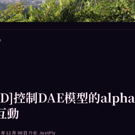
k
3D]控制DAE模型的alph
互動
 年 12 月 08 日
作者:
JustFly