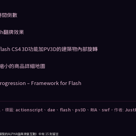
 時間倒數
lash翻牌效果
3D]flash CS4 3D功能加PV3D的建築物內部旋轉
放大縮小的商品詳細地圖
ogression – Framework for Flash
A
，標籤:
actionscript
、
dae
、
flash
、
pv3D
、
RIA
、
swf
，作者:
Just
AE模型的ALPHA值與滑鼠互動
〉中有 15 則留言