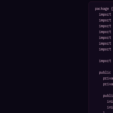
package {

	import flash.display.*;

	import flash.events.*;

	import org.papervision3d.materials.utils.MaterialsList;

	import org.papervision3d.objects.parsers.DAE;

	import org.papervision3d.materials.*;

	import org.papervision3d.events.*;

	import org.papervision3d.view.BasicView;

	import caurina.transitions.Tweener;

	public class LoadModel extends Sprite{

		private var view		:BasicView;

		private var dae			:DAE;//DAE物件

		public function LoadModel(){

			init3DEngine();

			init3DObject();
