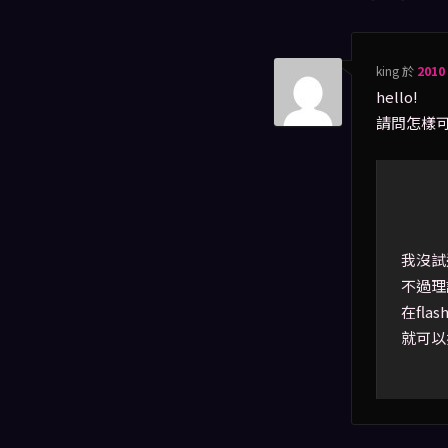
king
於
2010
hello!
請問怎樣可以
我沒試
不過理
在flas
就可以