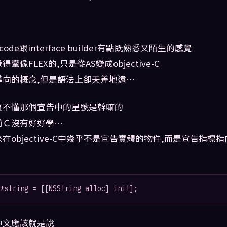
ode跟interface builder有點既熟悉又陌生的感覺
蠻像FLEX的,只是從AS變成objective-C
導向的概念,但是語法上卻天差地遠…
直不懂那個宣告中的星號是幹嘛的
前Ｃ沒有好好學…
在objective-C中幾乎不是宣告實體的物件,而是宣告指標
*string = [[NSString alloc] init];
中文應該就是說