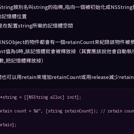
tring類別名叫string的指標,指向一個被初始化成NSStri
的記憶體位置
就是在配置string所需的記憶體空間
SObject的物件都會有一個retainCount來紀錄該物件
nCount值為0時,該記憶體就會被釋放掉（其實應該說他會自動
的函數,把記憶體釋放掉）
以用retain來增加retainCount或用release減少retain
*string = [[NSString alloc] init];

etain count = %d”, [string retainCount]); // retain coun
etain];
