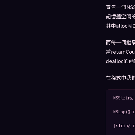
宣告一個NSS
記憶體空間
其中alloc
而每一個繼承N
當retai
dealloc
在程式中我們也可
NSString 
NSLog(@”r
[string r