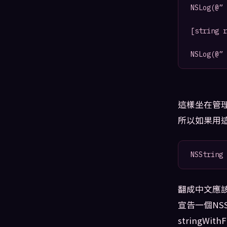
NSLog(@” 
[string r
這樣坐在管
所以如果用
翻成中文應
宣告一個NSS
stringWi