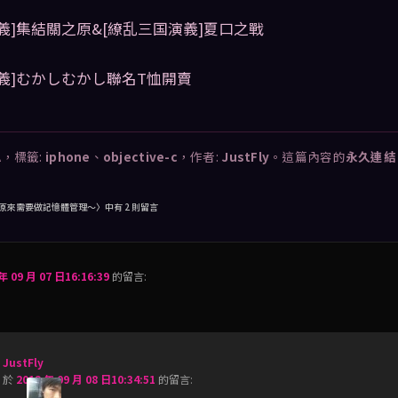
義]集結關之原&[繚乱三国演義]夏口之戰
義]むかしむかし聯名T恤開賣
A
，標籤:
iphone
、
objective-c
，作者:
JustFly
。這篇內容的
永久連結
-C]原來需要做記憶體管理～
〉中有 2 則留言
年 09 月 07 日16:16:39
的
留言:
JustFly
於
2012 年 09 月 08 日10:34:51
的
留言: