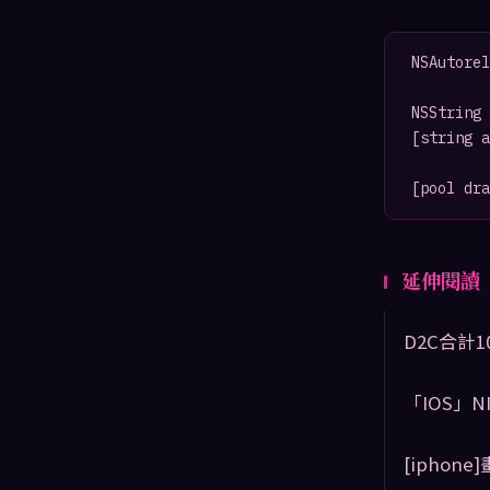
NSAutorel
NSString 
[string a
延伸閱讀
D2C合計
「IOS」NI
[ipho