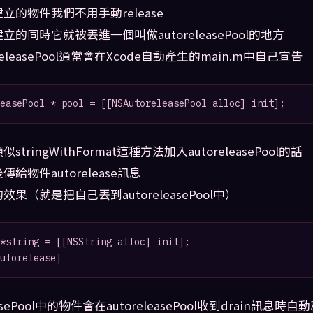
立的物件我們不用手動release
的同時它就被丟進一個叫做autoreleasePool的地方
releasePool通常會在Xcode自動產生的main.m中自己宣告
tringWithFormat這種方法加入autoreleasePool的話
給物件autorelease訊息
果（就是把自己丟到autoreleasePool中）
*string = [[NSString alloc] init];

easePool中的物件會在autoreleasePool收到drain訊息時自