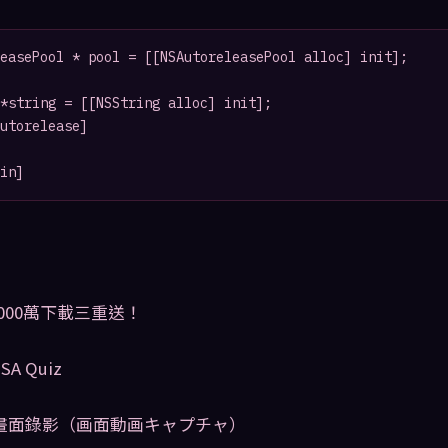
easePool * pool = [[NSAutoreleasePool alloc] init];

*string = [[NSString alloc] init];

utorelease]

1000萬下載三重送！
SA Quiz
ne]畫面錄影（画面動画キャプチャ）