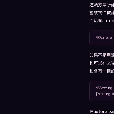
這類方法所建
當該物件被建立
而這個auto
如果不是用類似s
也可以在之後傳
也會有一樣的效
NSString 
在autorel