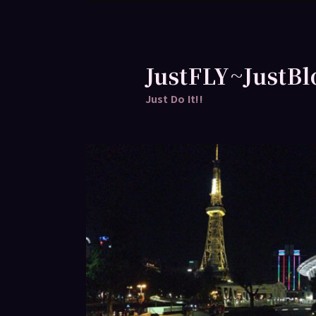
跳
至
主
要
JustFLY~JustBl
內
Just Do It!!
容