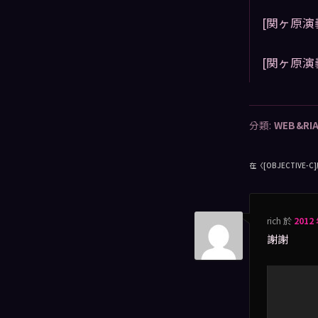
[関ヶ原演
[関ヶ原演
分類:
WEB&RI
在〈
[OBJECTIVE
rich
於
2012 
謝謝