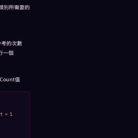
ng類別所需要的
被參考的次數
執行一個
Count值
t = 1
