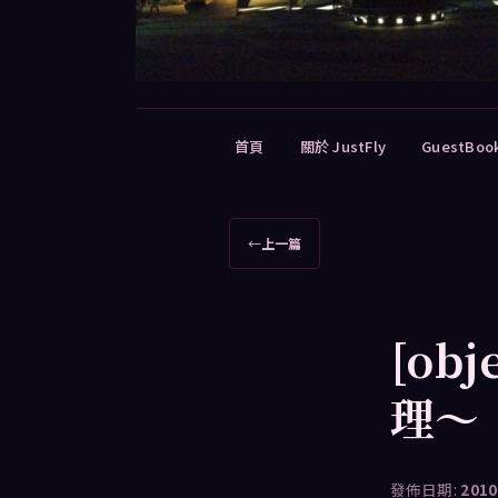
主
首頁
關於 JustFly
GuestBoo
要
選
單
文
←
上一篇
章
導
覽
[ob
理～
發佈日期:
2010