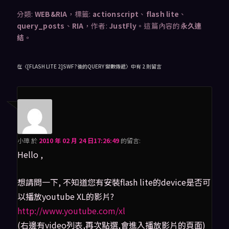
分類:
WEB&RIA
，標籤:
actionscript
、
flash lite
、
query_posts
、
RIA
，作者:
JustFly
。這篇內容的
永久連
結
。
在〈
[FLASH LITE 2]SWF?後的QUERY 變數傳遞
〉中有 2 則留言
小璋
於
2010 年 02 月 24 日17:26:49
的
留言:
Hello ,
想請問一下, 不知道您有安裝flash lite的device是否可
以播放youtube XL的影片?
http://www.youtube.com/xl
(右邊有video列表,再次點選,會進入播放影片的頁面)