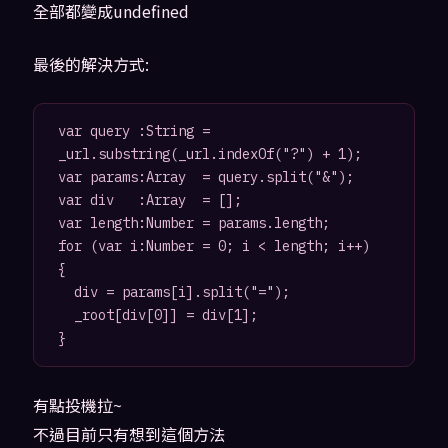
全部都變成undefined
最後的解決方式:
var query :String = 
_url.substring(_url.indexOf("?") + 1);

var params:Array  = query.split("&");

var div   :Array  = [];

var length:Number = params.length;

for (var i:Number = 0; i < length; i++)

{

	div = params[i].split("=");

	_root[div[0]] = div[1];

有點投機拉~
不過目前只有想到這個方法