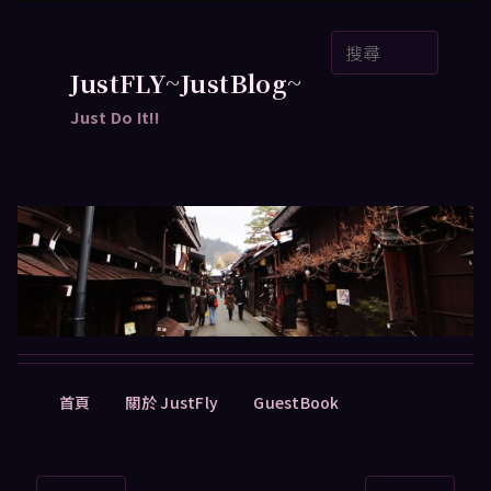
跳
搜
至
尋
主
JustFLY~JustBlog~
要
Just Do It!!
內
容
主
首頁
關於 JustFly
GuestBook
要
選
單