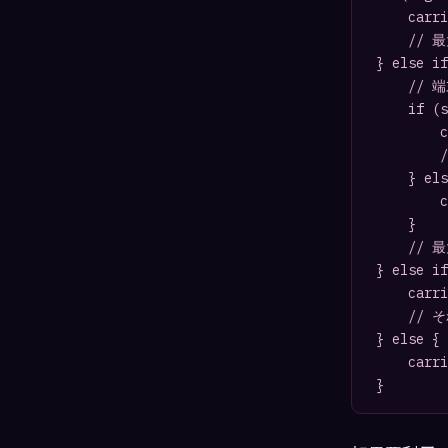
    carri
    //
} else if
    //
    if (s
        c
        
    } els
        c
    }

    // 
} else if
    carri
    //
} else {

    carri
}