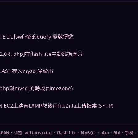
ITE 1.1]swf?後的query 變數傳遞
ite 2.0 & php]在flash lite中動態換圖片
把FLASH存入mysql後讀出
php與mysql的時域(timezone)
 EC2上建置LAMP然後用fileZilla上傳檔案(SFTP)
APAN
，標籤:
actionscript
、
flash lite
、
MySQL
、
php
、
RIA
、
手機
，