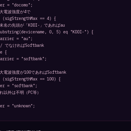
er = "docomo";

 最大電波強度が4で

 (sigStrengthMax == 4) {

 端末名の先頭が「KDDI-」であればau

ubstring(devicename, 0, 5) eq "KDDI-") {

arrier = "au";

// でなければSoftbank

e {

arrier = "softbank";

最大電波強度が100であればSoftbank

 (sigStrengthMax == 100) {

er = "softbank";

 それ以外は不明（PC等）

er = "unknown";
