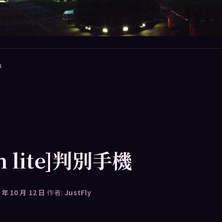
k
sh lite]判別手機
 年 10 月 12 日
作者:
JustFly