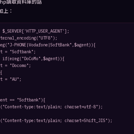
hp讀取資料庫的話
要加上：
 $_SERVER['HTTP_USER_AGENT'];

ternal_encoding("UTF8");

eg("J-PHONE|Vodafone|SoftBank",$agent)){

t = "Softbank";

 if(ereg("DoCoMo",$agent)){

t = "Docomo";

{

t = "AU";

ent == "Softbank"){

("Content-type:text/plain; charset=utf-8");

("Content-type:text/plain; charset=Shift_JIS");
