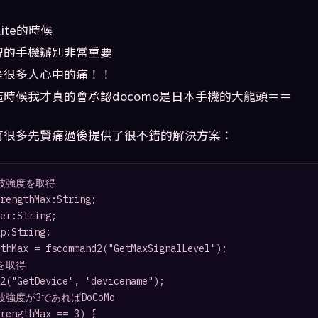
lite的時候
牌的手機辦別非常重要
是很多人心中的痛！！
時候我才真的會承認docomo是日本手機的大龍頭＝＝
有很多先賢痛過後提供了很不錯的解決方案：
波強度を取得

rengthMax:String;

er:String;

p:String;

thMax = fscommand2("GetMaxSignalLevel");

を取得

2("GetDevice", "devicename");

波強度が3であればDoCoMo

rengthMax == 3) {
