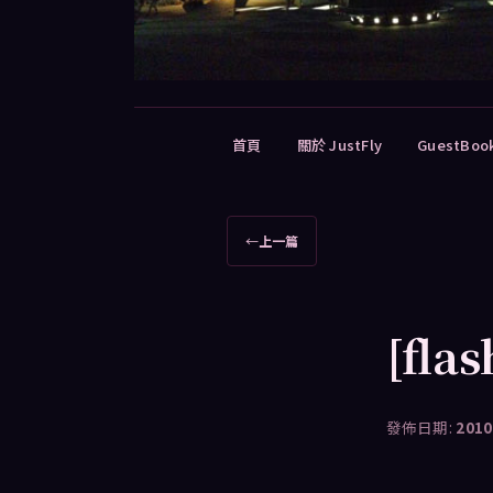
主
首頁
關於 JustFly
GuestBoo
要
選
單
文
←
上一篇
章
導
覽
[fla
發佈日期:
2010