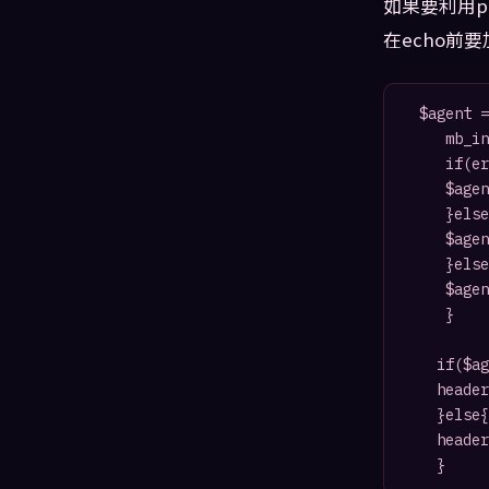
如果要利用p
在echo前
 $agent =
    mb_in
    if(er
    $agen
    }else
    $agen
    }else
    $agen
    }

   if($ag
   header
   }else{

   header
   }