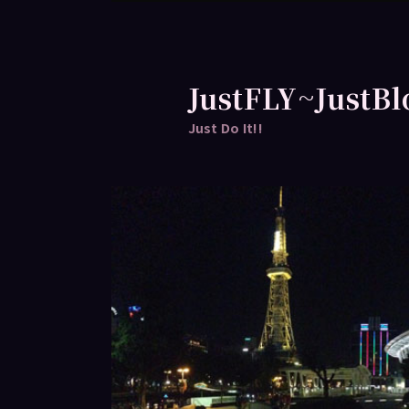
跳
至
主
要
JustFLY~JustBl
內
Just Do It!!
容