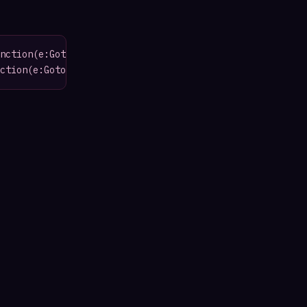
nction(e:GotoItemBtnEvent){autoMoveTimer.stop();});

ction(e:GotoItemBtnEvent){autoMoveTimer.start();});