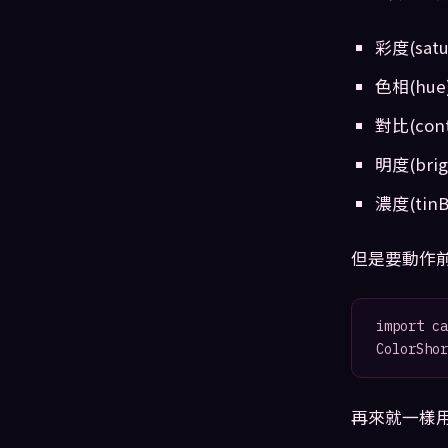
彩度(satur
色相(hue)
對比(contr
明度(brigh
濃度(tinBr
但是要動作前一
import ca
ColorShor
再來就一樣用