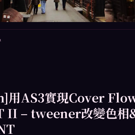
k
ash]用AS3實現Cover Fl
T II – tweener改變色
NT