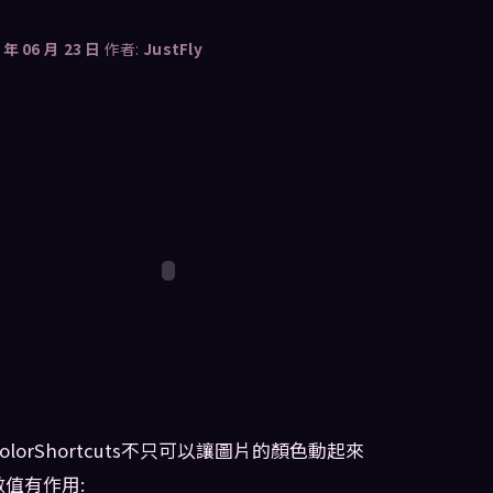
 年 06 月 23 日
作者:
JustFly
的ColorShortcuts不只可以讓圖片的顏色動起來
值有作用: