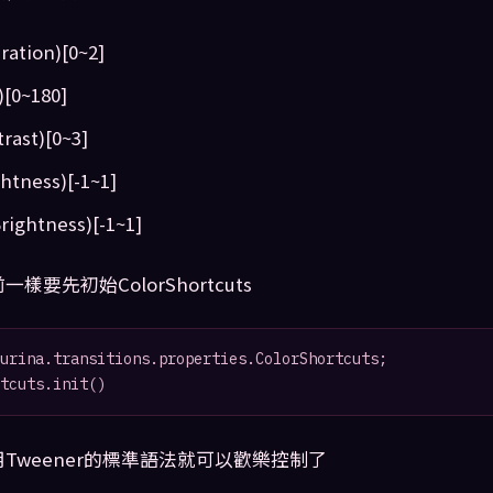
ation)[0~2]
[0~180]
ast)[0~3]
tness)[-1~1]
ightness)[-1~1]
樣要先初始ColorShortcuts
urina.transitions.properties.ColorShortcuts;

tcuts.init()
Tweener的標準語法就可以歡樂控制了