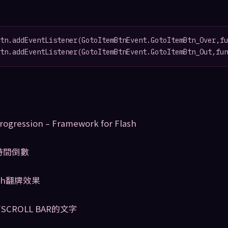
tn.addEventListener(GotoItemBtnEvent.GotoItemBtn_Over,fu
tn.addEventListener(GotoItemBtnEvent.GotoItemBtn_Out,fun
ogression – Framework for Flash
 時間倒數
lash翻牌效果
有SCROLL BAR的文字