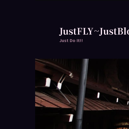
跳
至
主
要
JustFLY~JustBl
內
Just Do It!!
容