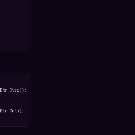
Btn_Over));

Btn_Out));
