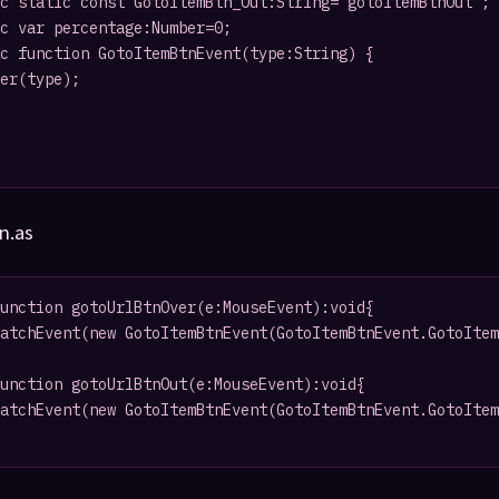
n.as
unction gotoUrlBtnOver(e:MouseEvent):void{

atchEvent(new GotoItemBtnEvent(GotoItemBtnEvent.GotoItem
unction gotoUrlBtnOut(e:MouseEvent):void{

atchEvent(new GotoItemBtnEvent(GotoItemBtnEvent.GotoItem