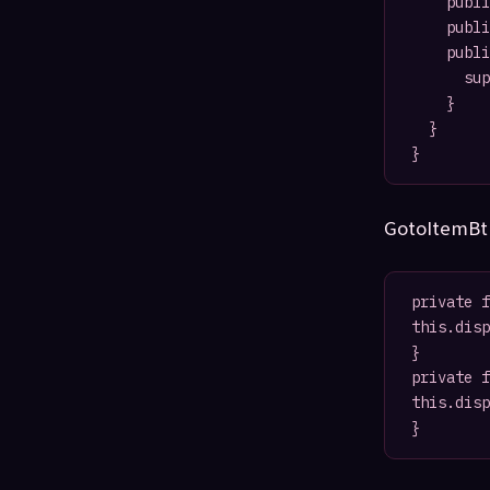
		public static const GotoItemBtn_Out:String="gotoItemBtnOut";

		public var percentage:Number=0;

		public function GotoItemBtnEvent(type:String) {

			super(type);

		}

	}

}
GotoItemBt
private f
this.disp
}

private f
this.disp
}