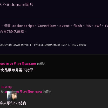
 讀入不同domain圖片
A
，標籤:
actionscript
、
CoverFlow
、
event
、
flash
、
RIA
、
swf
、
T
內容的
永久連結
。
實現COVER FLOW效果 PART II – TWEENER改變色相&自訂EVENT
〉中有 2 則留言
2009 年 06 月 24 日08:53:05
的
留言:
當商品展示非常不錯耶！
JustFly
於
2009 年 06 月 24 日09:45:43
的
留言:
來跟flickr結合