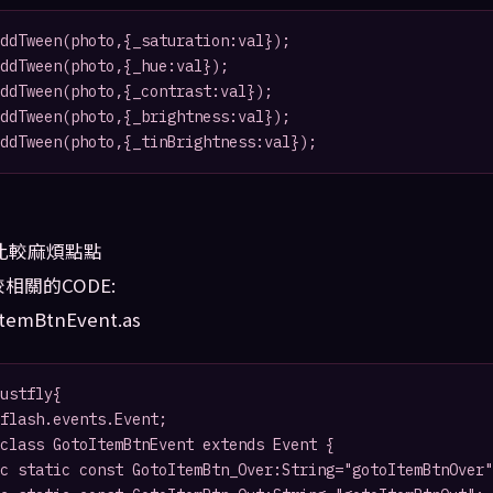
ddTween(photo,{_saturation:val});

ddTween(photo,{_hue:val});

ddTween(photo,{_contrast:val});

ddTween(photo,{_brightness:val});

ddTween(photo,{_tinBrightness:val});
T比較麻煩點點
相關的CODE:
oItemBtnEvent.as
ustfly{
