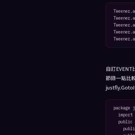
Tweener.a
Tweener.a
Tweener.a
Tweener.a
Tweener.a
自訂EVEN
節錄一點比較
justfly.Got
package j
	import flash.events.Event;

	public class GotoItemBtnEvent extends Event {

		public static const GotoItemBtn_Over:String="gotoItemBtnOver";
