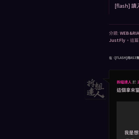
[flash]
分類:
WEB&RI
JustFly
。這篇
在〈
[FLASH]用AS3
拆組達人
於
這個拿來
我是想拿