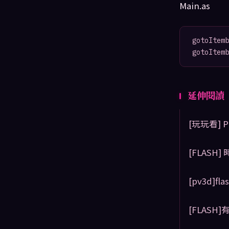
Main.as
gotoItemb
gotoItemb
延伸閱讀
[玩玩看] Pr
[FLASH]
[pv3d]f
[FLASH]