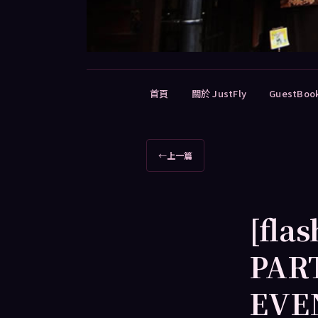
主
首頁
關於 JustFly
GuestBoo
要
選
單
文
←
上一篇
章
導
覽
[fl
PAR
EVE