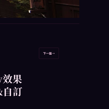
下一篇
→
ow效果
相&自訂