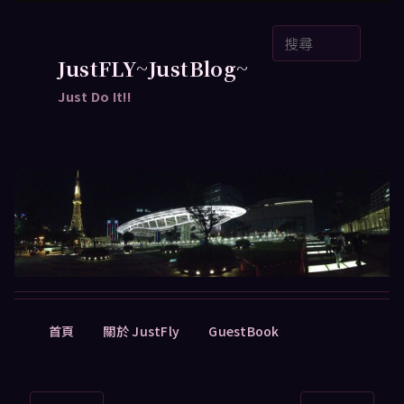
跳
搜
至
尋
主
JustFLY~JustBlog~
要
Just Do It!!
內
容
主
首頁
關於 JustFly
GuestBook
要
選
單