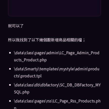
就可以了
所以我找到了以下幾個跟新增商品相關的檔；
\data\class\pages\admin\LC_Page_Admin_Prod
ucts_Product.php
\data\Smarty\templates\mystyle\admin\produ
cts\product.tpl
\data\class\db\dbfactory\SC_DB_DBFactory_MY
SQL.php
\data\class\pages\rss\LC_Page_Rss_Products.ph
p