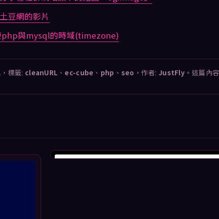
享土豆網的影片
更php與mysql的時域(timezone)
A
，標籤:
cleanURL
、
ec-cube
、
php
、
seo
，作者:
JustFly
。這篇內
View this profile on Instagram