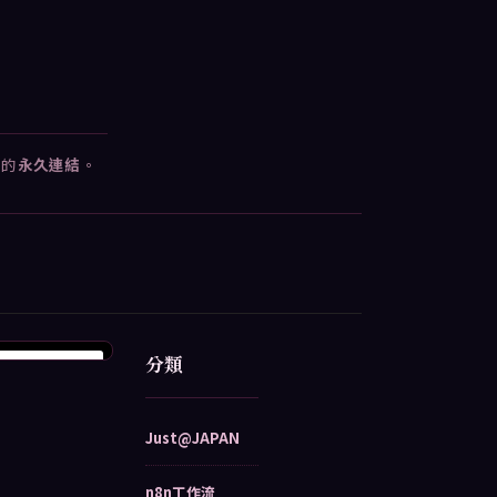
容的
永久連結
。
分類
Just@JAPAN
n8n工作流