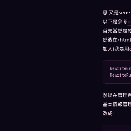
恩 又是seo… 
以下是參考
首先當然是確定
然後在/html/
加入(我是用d
RewriteEn
然後在管理系
基本情報管理-
改成: