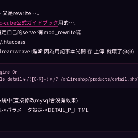
又是rewrite…..
ec-cube公式ガイドブック
用的….
自己的server有mod_rewrite囉
.htaccess
reamweaver編輯 因為用記事本光開 存 上傳..就壞了@@)
gine On

統中(直接修改mysql會沒有效果)
>パラメータ設定->DETAIL_P_HTML