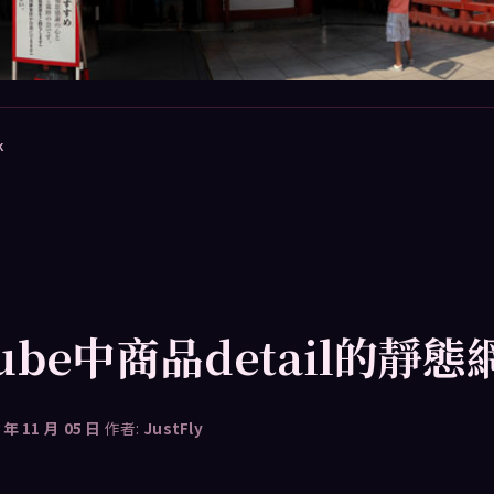
k
cube中商品detail的靜態
 年 11 月 05 日
作者:
JustFly