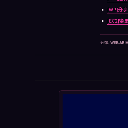
[WP]分
[EC2]變
分類:
WEB&RI