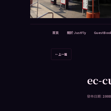
主
首頁
關於 JustFly
GuestBoo
要
選
單
文
←
上一篇
章
導
覽
ec-
發佈日期:
2008