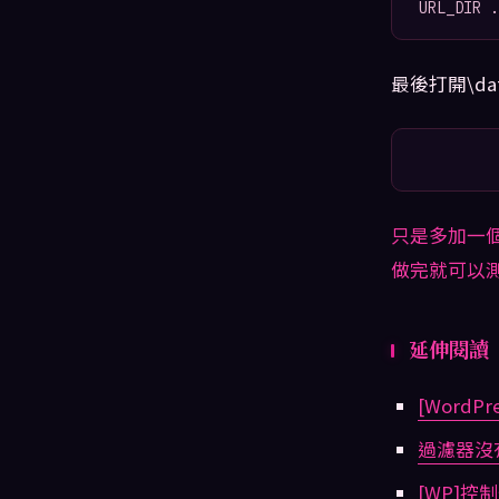
URL_DIR .
最後打開\data\
只是多加一個
做完就可以測
延伸閱讀
[Word
過濾器沒
[WP]控