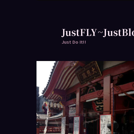
跳
至
主
要
JustFLY~JustBl
內
Just Do It!!
容