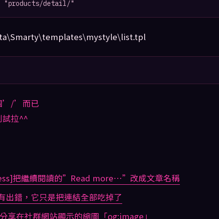
 "products/detail/"
Smarty\templates\mystyle\list.tpl
’/’而已
試拉^^
Press]把繼續閱讀的”Read more…”改成文章名稱
有出錯，它只是把連結全部吃掉了
制分享在社群網站顯示的縮圖「og:image」