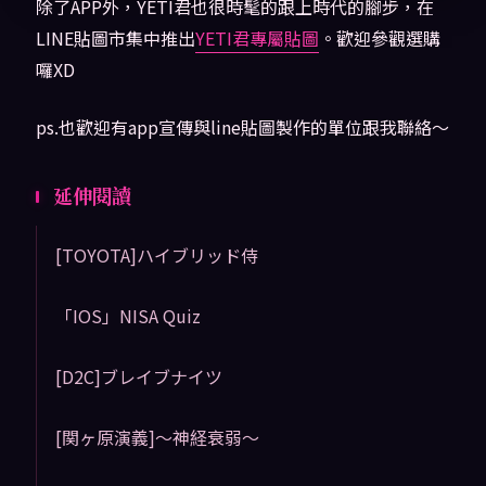
除了APP外，YETI君也很時髦的跟上時代的腳步，在
LINE貼圖市集中推出
YETI君專屬貼圖
。歡迎參觀選購
囉XD
ps.也歡迎有app宣傳與line貼圖製作的單位跟我聯絡～
延伸閱讀
[TOYOTA]ハイブリッド侍
「IOS」NISA Quiz
[D2C]ブレイブナイツ
[関ヶ原演義]〜神経衰弱〜