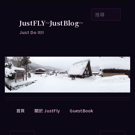
跳
搜
至
尋
主
JustFLY~JustBlog~
要
Just Do It!!
內
容
主
首頁
關於 JustFly
GuestBook
要
選
單