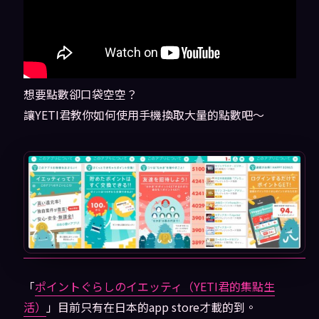
想要點數卻口袋空空？
讓YETI君教你如何使用手機換取大量的點數吧～
「
ポイントぐらしのイエッティ（YETI君的集點生
活）
」目前只有在日本的app store才載的到。