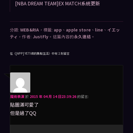
[NBA DREAM TEAM]EX MATCH系統更新
分類:
WEB&RIA
，標籤:
app
、
apple store
、
line
、
イエッ
ティ
，作者:
JustFly
。這篇內容的
永久連結
。
在〈
[APP] YETI君的集點生活
〉中有 2 則留言
魔術表演
於
2015 年 04 月 14 日23:39:26
的
留言:
貼圖滿可愛了
但是過了QQ