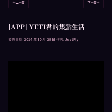
文
←
上一篇
下一篇
→
章
導
覽
[APP] YETI君的集點生活
發佈日期:
2014 年 10 月 29 日
作者:
JustFly