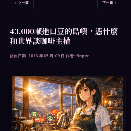
文
←
上一篇
下一篇
→
章
導
覽
43,000噸進口豆的島嶼，憑什麼
和世界談咖啡主權
發佈日期:
2026 年 05 月 09 日
作者:
finger