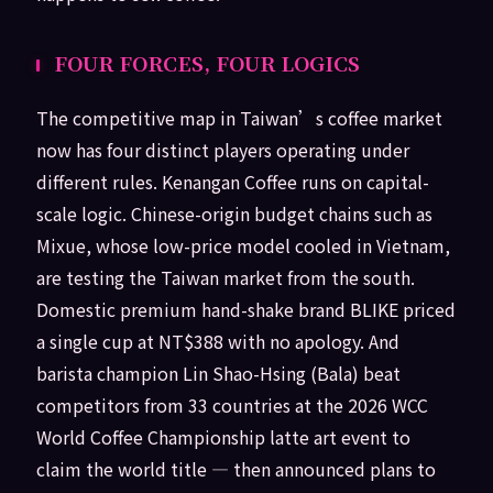
FOUR FORCES, FOUR LOGICS
The competitive map in Taiwan’s coffee market
now has four distinct players operating under
different rules. Kenangan Coffee runs on capital-
scale logic. Chinese-origin budget chains such as
Mixue, whose low-price model cooled in Vietnam,
are testing the Taiwan market from the south.
Domestic premium hand-shake brand BLIKE priced
a single cup at NT$388 with no apology. And
barista champion Lin Shao-Hsing (Bala) beat
competitors from 33 countries at the 2026 WCC
World Coffee Championship latte art event to
claim the world title — then announced plans to