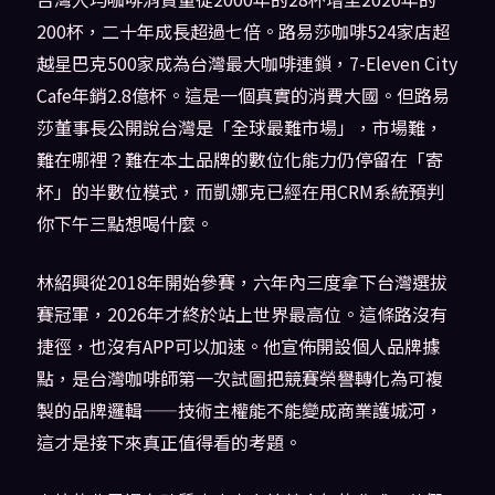
200杯，二十年成長超過七倍。路易莎咖啡524家店超
越星巴克500家成為台灣最大咖啡連鎖，7-Eleven City
Cafe年銷2.8億杯。這是一個真實的消費大國。但路易
莎董事長公開說台灣是「全球最難市場」，市場難，
難在哪裡？難在本土品牌的數位化能力仍停留在「寄
杯」的半數位模式，而凱娜克已經在用CRM系統預判
你下午三點想喝什麼。
林紹興從2018年開始參賽，六年內三度拿下台灣選拔
賽冠軍，2026年才終於站上世界最高位。這條路沒有
捷徑，也沒有APP可以加速。他宣佈開設個人品牌據
點，是台灣咖啡師第一次試圖把競賽榮譽轉化為可複
製的品牌邏輯——技術主權能不能變成商業護城河，
這才是接下來真正值得看的考題。