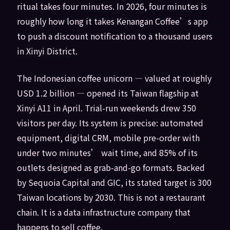
ritual takes four minutes. In 2026, four minutes is
roughly how long it takes Kenangan Coffee’s app
to push a discount notification to a thousand users
in Xinyi District.
The Indonesian coffee unicorn — valued at roughly
USD 1.2 billion — opened its Taiwan flagship at
Xinyi A11 in April. Trial-run weekends drew 350
visitors per day. Its system is precise: automated
equipment, digital CRM, mobile pre-order with
under two minutes’ wait time, and 85% of its
outlets designed as grab-and-go formats. Backed
by Sequoia Capital and GIC, its stated target is 300
Taiwan locations by 2030. This is not a restaurant
chain. It is a data infrastructure company that
happens to sell coffee.