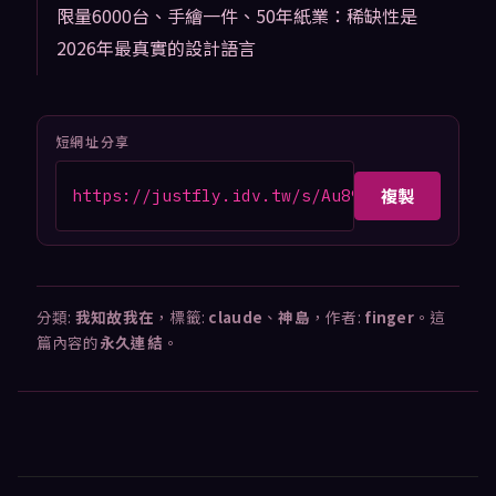
限量6000台、手繪一件、50年紙業：稀缺性是
2026年最真實的設計語言
短網址分享
複製
https://justfly.idv.tw/s/Au898Dn
分類:
我知故我在
，標籤:
claude
、
神島
，作者:
finger
。這
篇內容的
永久連結
。