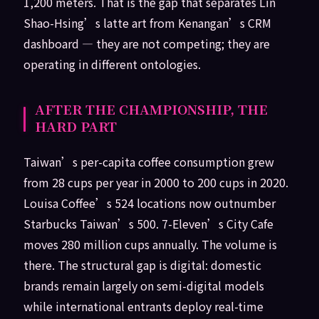
1,200 meters. That is the gap that separates Lin
Shao-Hsing’s latte art from Kenangan’s CRM
dashboard — they are not competing; they are
operating in different ontologies.
AFTER THE CHAMPIONSHIP, THE
HARD PART
Taiwan’s per-capita coffee consumption grew
from 28 cups per year in 2000 to 200 cups in 2020.
Louisa Coffee’s 524 locations now outnumber
Starbucks Taiwan’s 500. 7-Eleven’s City Cafe
moves 280 million cups annually. The volume is
there. The structural gap is digital: domestic
brands remain largely on semi-digital models
while international entrants deploy real-time