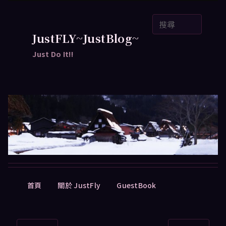
跳
搜
至
尋
主
JustFLY~JustBlog~
要
Just Do It!!
內
容
主
首頁
關於 JustFly
GuestBook
要
選
單