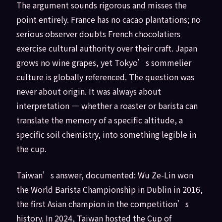
The argument sounds rigorous and misses the
point entirely. France has no cacao plantations; no
serious observer doubts French chocolatiers
exercise cultural authority over their craft. Japan
grows no wine grapes, yet Tokyo’s sommelier
culture is globally referenced. The question was
never about origin. It was always about
interpretation — whether a roaster or barista can
translate the memory of a specific altitude, a
specific soil chemistry, into something legible in
the cup.
Taiwan’s answer, documented: Wu Ze-Lin won
the World Barista Championship in Dublin in 2016,
the first Asian champion in the competition’s
history. In 2024, Taiwan hosted the Cup of