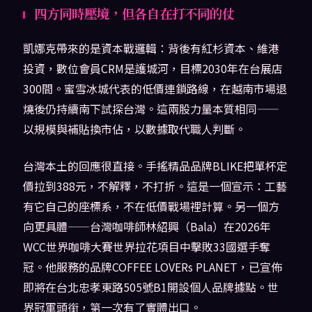
四方同時壓境，但各自在打不同的仗
凱娜克帶來的是資本戰邏輯：背後有紅杉資本、維港
投資，數位會員CRM是護城河，目標2030年在台展店
300間。蜜雪冰城代表的低價連鎖路線，在越南市場退
燒後仍持續南下試探台灣。這兩股力量本質相同——
以規模與補貼換市佔，以數據取代職人判斷。
台灣本土的回應很直接。手搖精品品牌BLIKE把單杯定
價拉到388元，不解釋，不打折。這是一個宣示：工藝
有它自己的座標系，不在低價戰場裡計算。另一個方
向更具體——台灣咖啡師林紹興（Bala）在2026年
WCC世界咖啡大賽世界拉花項目中擊敗33國選手奪
冠。他服務的品牌COFFEE LOVERs PLANET，已宣佈
即將在台北忠孝東路505號B1開設個人品牌據點。世
界冠軍頭銜，第一次有了實體出口。