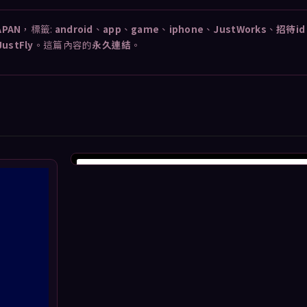
APAN
，標籤:
android
、
app
、
game
、
iphone
、
JustWorks
、
招待i
JustFly
。這篇內容的
永久連結
。
View this profile on Instagram