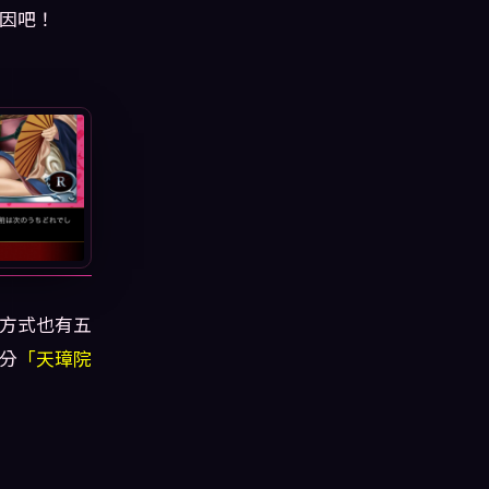
因吧！
方式也有五
分
「天璋院