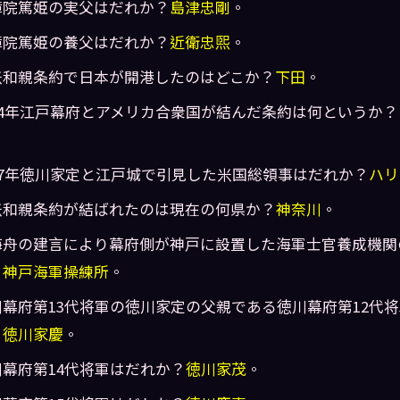
璋院篤姫の実父はだれか？
島津忠剛
。
璋院篤姫の養父はだれか？
近衛忠煕
。
米和親条約で日本が開港したのはどこか？
下田
。
854年江戸幕府とアメリカ合衆国が結んだ条約は何というか？
。
857年徳川家定と江戸城で引見した米国総領事はだれか？
ハリ
米和親条約が結ばれたのは現在の何県か？
神奈川
。
海舟の建言により幕府側が神戸に設置した海軍士官養成機関
？
神戸海軍操練所
。
川幕府第13代将軍の徳川家定の父親である徳川幕府第12代
？
徳川家慶
。
川幕府第14代将軍はだれか？
徳川家茂
。