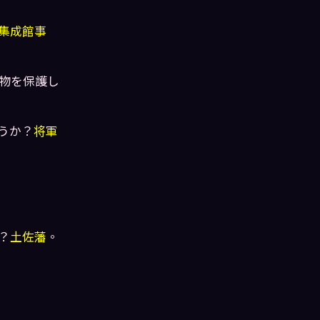
集成館事
人物を保護し
うか？
将軍
？
土佐藩
。