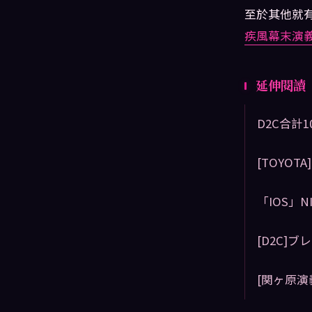
至於其他就
疾風幕末演義
延伸閱讀
D2C合計
[TOYOT
「IOS」NI
[D2C]
[関ヶ原演