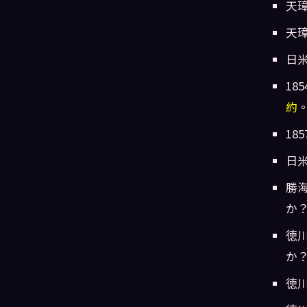
天
天
日
1
約
1
日
勝
か
徳
か
徳