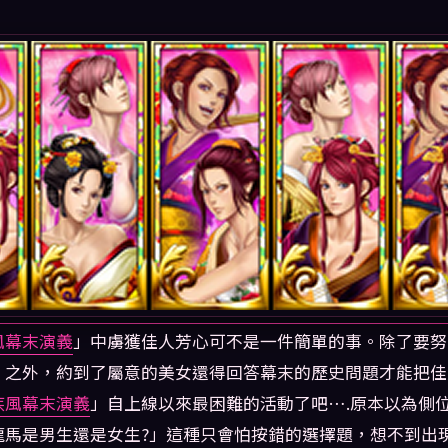
風幕末演義
」中虜獲佳人芳心可不是一件簡單的事。除了要努
」
之外，約到了屬意的美女還得回答幕末的歷史問題才能把佳
疾風幕末演義
」自上線以來最困難的活動了吧….原本以為側
龍馬是男生還是女生?」這種只會怕按錯的選擇題，想不到出