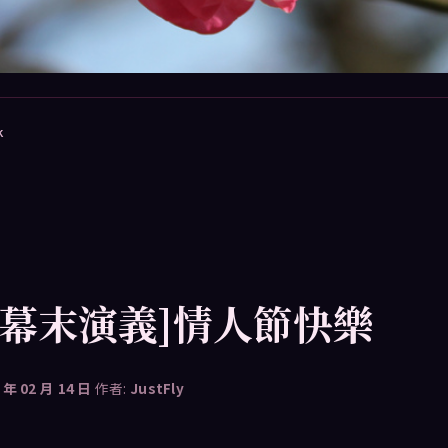
k
風幕末演義]情人節快樂
 年 02 月 14 日
作者:
JustFly