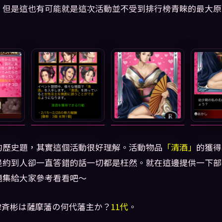
！但是這也有可能就是這次活動並不受到排行榜青睞的最大原
的歷史題，其實這個活動很好理解。活動物品
「清酒」
的獲得
是約到人卻一直答錯的話一切都是枉然。就在這邊提供一下部
題集給大家參考看看吧～
津斉彬は薩摩藩の何代藩主か？
11代
。