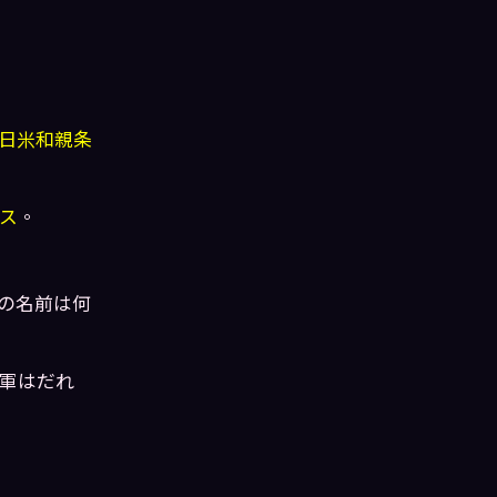
日米和親条
ス
。
の名前は何
将軍はだれ