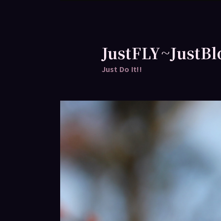
跳
至
主
要
JustFLY~JustBl
內
Just Do It!!
容