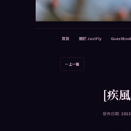
主
首頁
關於 JustFly
GuestBoo
要
選
單
文
←
上一篇
章
導
覽
[疾
發佈日期:
2013