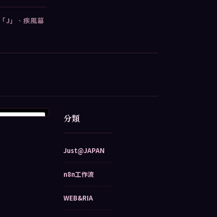
d「J」
、
疾風幕
分類
Just@JAPAN
n8n工作流
WEB&RIA