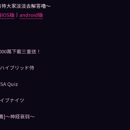
有待大家淡淡去解答嚕～
IOS版
｜
android版
1000萬下載三重送！
A]ハイブリッド侍
SA Quiz
ブレイブナイツ
義]〜神経衰弱〜