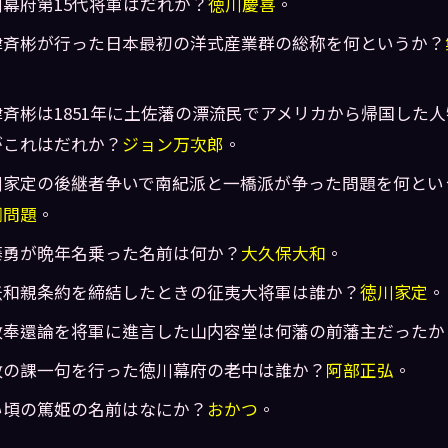
川幕府第15代将軍はだれか？
徳川慶喜
。
津斉彬が行った日本最初の洋式産業群の総称を何というか？
。
津斉彬は1851年に土佐藩の漂流民でアメリカから帰国した
がこれはだれか？
ジョン万次郎
。
川家定の後継者争いで南紀派と一橋派が争った問題を何とい
嗣問題
。
藤勇が晩年名乗った名前は何か？
大久保大和
。
米和親条約を締結したときの征夷大将軍は誰か？
徳川家定
。
政奉還論を将軍に進言した山内容堂は何藩の前藩主だったか
政の課一句を行った徳川幕府の老中は誰か？
阿部正弘
。
い頃の篤姫の名前はなにか？
おかつ
。