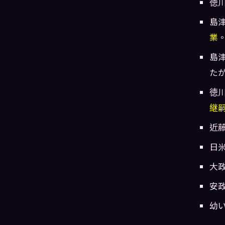
徳
島
業
島
た
徳
継
近
日
大
安
幼