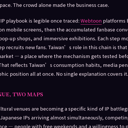
space. The crowd alone made the business case.
IP playbook is legible once traced:
Webtoon
platforms 
on mobile screens, then the accumulated fanbase conve
pop-up shops, and immersive exhibitions. Each step mo
p recruits new fans. Taiwan’s role in this chain is that 
market — a place where the mechanism gets tested bef
That reflects Taiwan’s consumption habits, media pen
ic position all at once. No single explanation covers it
NUE, TWO MAPS
ltural venues are becoming a specific kind of IP battle
Japanese IPs arriving almost simultaneously, competing
ce — people with free weekends and a willingness to p