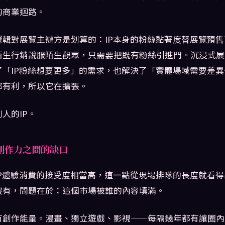
的商業迴路。
邏輯對展覽主辦方是划算的：IP本身的粉絲黏著度替展覽預
陌生行銷說服陌生觀眾，只需要把既有粉絲引進門。沉浸式展
了「IP粉絲想要更多」的需求，也解決了「實體場域需要差
都有利，所以它在擴張。
人的IP。
創作力之間的缺口
IP體驗消費的接受度相當高，這一點從現場排隊的長度就看
沒有，問題在於：這個市場被誰的內容填滿。
有創作能量。漫畫、獨立遊戲、影視——每隔幾年都有讓圈內