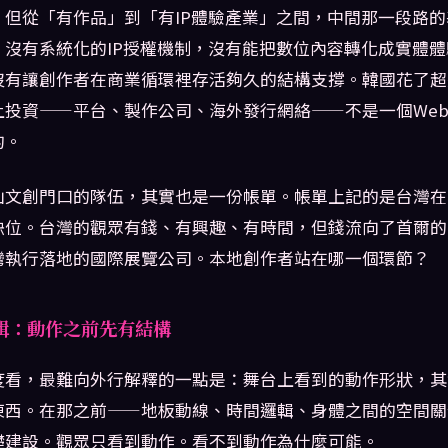
。但從「有作品」到「有IP體驗產業」之間，中間那一段路
：沒有系統化的IP授權機制，沒有能把數位內容轉化成實體
沒有讓創作者在商業循環裡存活夠久的結構支撐。韓國花了超
投資——平台、製作公司、海外發行網絡——不是一個Webt
的。
山文創門口的隊伍，其實也是一份帳單。帳單上記的是台灣在
缺位。台灣的觀眾有錢、有興趣、有時間，但錢流向了首爾的
灣執行落地的國際展覽公司。本地創作者站在哪一個環節？
輯：動作之前先有結構
度看，最難向外行解釋的一點是：舞台上看到的動作形狀，其
東西。在那之前——地板動線、時間邏輯、身體之間的空間關
礎建設。觀眾只看到動作。看不到動作為什麼可能。