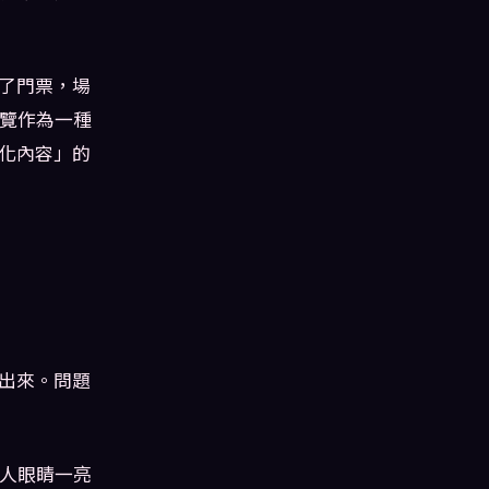
售了門票，場
覽作為一種
異化內容」的
得出來。問題
人眼睛一亮