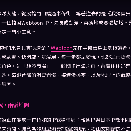
排隊人龍，從展館門口繞過半條街。等著進去的是《我獨自升
一個韓國Webtoon IP，先長成動漫，再落地成實體場域
這是一門小生意。
線拆開來看其實很清楚：
Webtoon
先在手機螢幕上累積讀者
化成動畫、快閃店、沉浸展。每一步都是變現，也都是再擴粉
的角色，是「驗證市場」——韓國IP出海之前，台灣往往是
一站。這跟台灣的消費習慣、媒體滲透率、以及地理上的戰略
一原因。
域，兩張地圖
館正在變成一種特殊的IP戰場格局：韓國IP與日本IP幾乎
週末有閒、願意為體驗型消費掏錢的觀眾。松山文創辦的不是