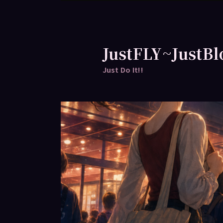
跳
至
主
要
JustFLY~JustBl
內
Just Do It!!
容