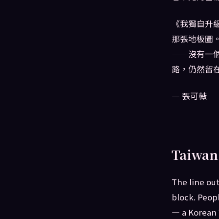
《我獨自升
那張地板圖
——沒有一
路，仍然留
— 張可薇
Taiwan
The line ou
block. Peop
— a Korean 