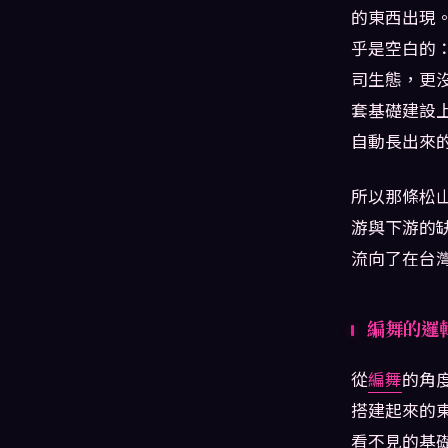
的東西出現
乎是空白的
司生態，更
套基礎建設上
自動長出來
所以那條松
游與下游的
流向了在台
編舞的邏
從
編舞
的角
搭建起來的
看不見的基