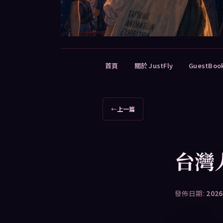
主
首頁
關於 JustFly
GuestBoo
要
選
單
文
←
上一篇
章
導
覽
台灣
發佈日期:
2026