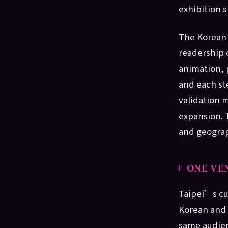
exhibition 
The Korean 
readership 
animation, 
and each ste
validation 
expansion. 
and geograph
ONE VE
Taipei’s cu
Korean and 
same audien