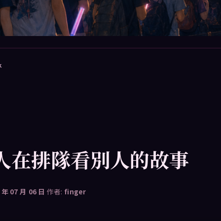
k
人在排隊看別人的故事
 年 07 月 06 日
作者:
finger