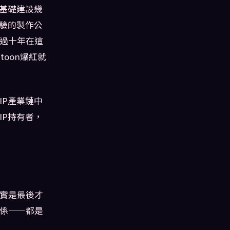
的基礎建設幾
體驗的製作公
過十年在這
oon爆紅就
IP產業鏈中
IP持有者，
實是最後才
係——都是