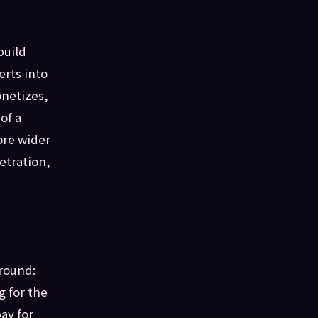
build
rts into
netizes,
of a
ore wider
etration,
.
ground:
 for the
ay for