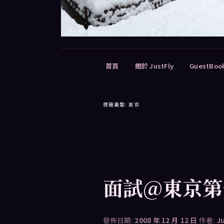
主
首頁
關於 JustFly
GuestBoo
要
選
單
標籤彙整:
東京
文
章
導
覽
面試@東京第
發佈日期:
2008 年 12 月 12 日
作者:
J