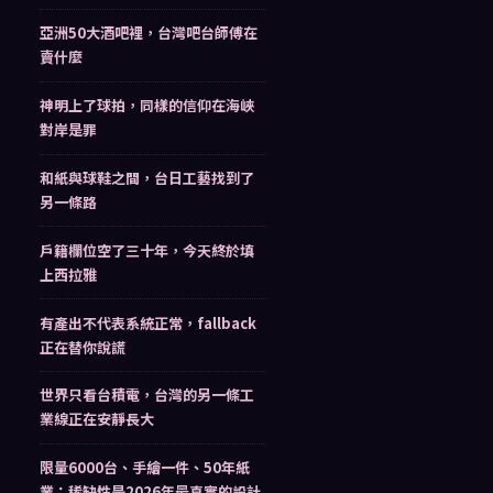
亞洲50大酒吧裡，台灣吧台師傅在
賣什麼
神明上了球拍，同樣的信仰在海峽
對岸是罪
和紙與球鞋之間，台日工藝找到了
另一條路
戶籍欄位空了三十年，今天終於填
上西拉雅
有產出不代表系統正常，fallback
正在替你說謊
世界只看台積電，台灣的另一條工
業線正在安靜長大
限量6000台、手繪一件、50年紙
業：稀缺性是2026年最真實的設計