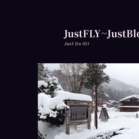
跳
跳
至
至
主
輔
要
助
JustFLY~JustBl
內
內
Just Do It!!
容
容