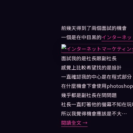
前幾天得到了兩個面試的機會
一個是在中目黑的
インターネッ
面試我的是社長跟副社長
感覺上比較希望找的是設計
一直確認我的中心是在程式部分
在什麼機會下會使用photosh
幾乎都是副社長在問問題
社長一直盯著他的螢幕不知在玩
所以我覺得機會應該是不大…
閱讀全文
→