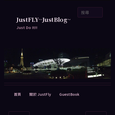
跳
搜
至
尋
主
JustFLY~JustBlog~
要
Just Do It!!
內
容
主
首頁
關於 JustFly
GuestBook
要
選
單