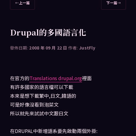
文
←
上一篇
下一篇
→
章
導
覽
Drupal的多國語言化
發佈日期:
2008 年 09 月 22 日
作者:
JustFly
在官方的
Translations drupal.org
裡面
有許多國家的語言檔可以下載
本來是想下載繁中,日文,韓語的
可是好像沒看到泡菜文
所以就先來試試中文跟日文
在DRUPAL中新增語系要先啟動兩個外掛: