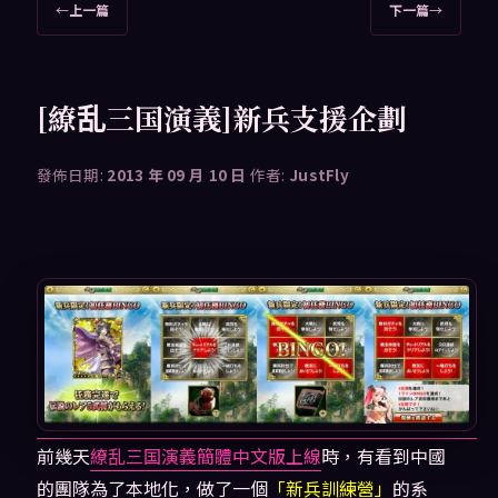
文
←
上一篇
下一篇
→
章
導
覽
[繚乱三国演義]新兵支援企劃
發佈日期:
2013 年 09 月 10 日
作者:
JustFly
前幾天
繚乱三国演義簡體中文版上線
時，有看到中國
的團隊為了本地化，做了一個
「新兵訓練營」
的系