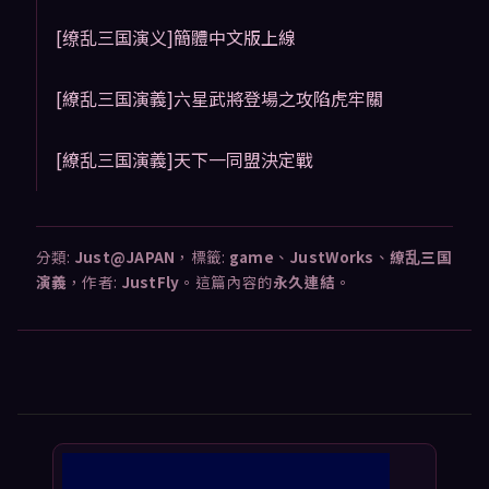
[缭乱三国演义]簡體中文版上線
[繚乱三国演義]六星武將登場之攻陷虎牢關
[繚乱三国演義]天下一同盟決定戰
分類:
Just@JAPAN
，標籤:
game
、
JustWorks
、
繚乱三国
演義
，作者:
JustFly
。這篇內容的
永久連結
。