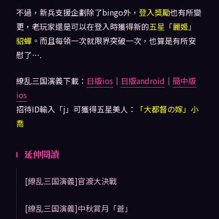
不過，新兵支援企劃除了bingo外，
登入獎勵
也有所變
更，老玩家還是可以在登入時獲得新的
五星「麗姬」
貂蟬
。而且每領一次就限界突破一次，也算是有所安
慰了….
繚乱三国演義下載：
日版ios
｜
日版android
｜
簡中版
ios
招待ID輸入「j」可獲得五星美人：
「大都督の嫁」小
喬
延伸閱讀
[繚乱三国演義]官渡大決戰
[繚乱三国演義]中秋賞月「蒼」