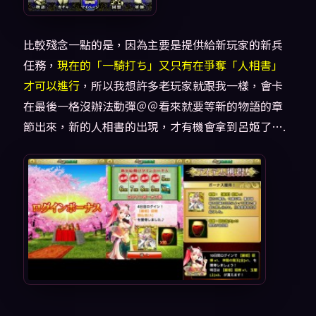
比較殘念一點的是，因為主要是提供給新玩家的新兵
任務，
現在的「一騎打ち」又只有在爭奪「人相書」
才可以進行
，所以我想許多老玩家就跟我一樣，會卡
在最後一格沒辦法動彈＠＠看來就要等新的物語的章
節出來，新的人相書的出現，才有機會拿到呂姬了….