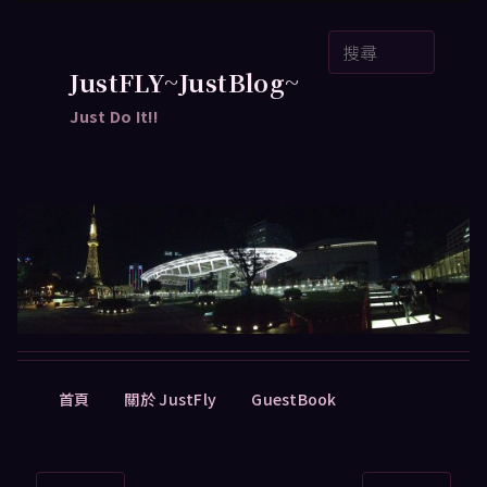
跳
搜
至
尋
主
JustFLY~JustBlog~
要
Just Do It!!
內
容
主
首頁
關於 JustFly
GuestBook
要
選
單