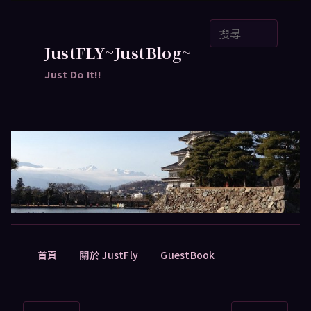
跳
搜
至
尋
主
JustFLY~JustBlog~
要
Just Do It!!
內
容
主
首頁
關於 JustFly
GuestBook
要
選
單