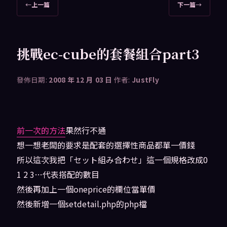
文
←
上一篇
下一篇
→
章
導
覽
挑戰ec-cube的套餐組合part3
發佈日期:
2008 年 12 月 03 日
作者:
JustFly
前一次的方法
果然行不通
想一想老闆的要求是配套的選擇性商品都單一價錢
所以這次我把「セット組み合わせ」這一個規格改成0
1 2 3…代表搭配的數目
然後再加上一個oneprice的欄位當單價
然後新增一個setdetail.php的php檔